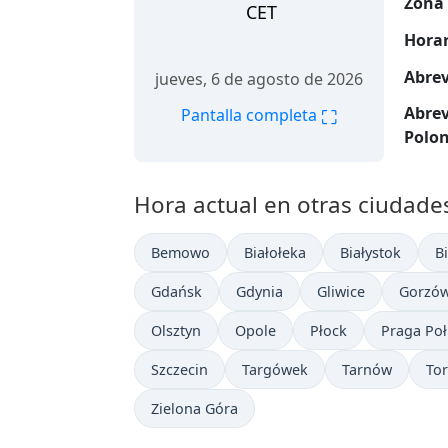
Zona 
CET
Horar
Abrev
jueves, 6 de agosto de 2026
Abrev
⛶
Pantalla completa
Polon
Hora actual en otras ciudade
Bemowo
Białołeka
Białystok
B
Gdańsk
Gdynia
Gliwice
Gorzów
Olsztyn
Opole
Płock
Praga Po
Szczecin
Targówek
Tarnów
To
Zielona Góra