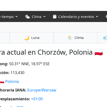
e tiempo
Clima
Calendario y eventos
🌙
🌦️

Luna
Clima
a actual en Chorzów, Polonia 🇵🇱
ong:
50.31° NNE, 18.97° ESE
ción:
113,430
🇵🇱
Polonia
horaria IANA:
Europe/Warsaw
esplazamiento:
+01:00