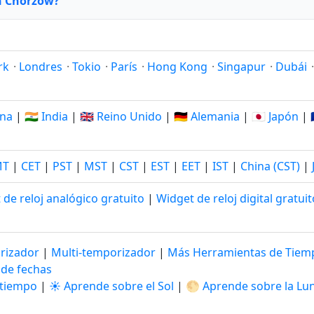
n Chorzów?
rk
·
Londres
·
Tokio
·
París
·
Hong Kong
·
Singapur
·
Dubái
ina
|
🇮🇳 India
|
🇬🇧 Reino Unido
|
🇩🇪 Alemania
|
🇯🇵 Japón
|
MT
|
CET
|
PST
|
MST
|
CST
|
EST
|
EET
|
IST
|
China (CST)
|
 de reloj analógico gratuito
|
Widget de reloj digital gratuit
rizador
|
Multi-temporizador
|
Más Herramientas de Tie
 de fechas
 tiempo
|
☀️ Aprende sobre el Sol
|
🌕 Aprende sobre la Lu