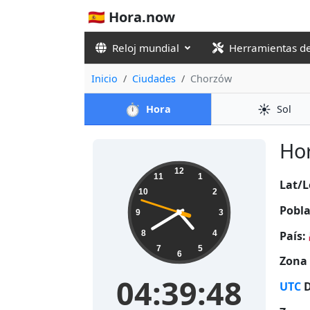
🇪🇸 Hora.now
Reloj mundial
Herramientas d
Inicio
Ciudades
Chorzów
⏱️
☀️
Hora
Sol
Hor
04:39:49
12
11
1
Lat/L
10
2
Pobla
9
3
País:
8
4
7
5
6
Zona 
04:39:49
UTC
D