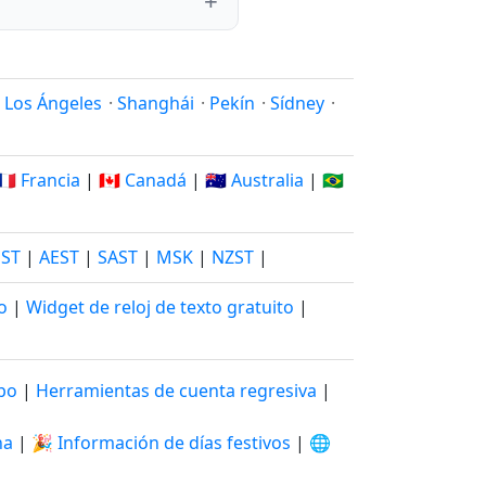
·
Los Ángeles
·
Shanghái
·
Pekín
·
Sídney
·
🇫🇷 Francia
|
🇨🇦 Canadá
|
🇦🇺 Australia
|
🇧🇷
JST
|
AEST
|
SAST
|
MSK
|
NZST
|
o
|
Widget de reloj de texto gratuito
|
mpo
|
Herramientas de cuenta regresiva
|
na
|
🎉 Información de días festivos
|
🌐