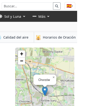
🇪🇸
▾
Sol y Luna
Más

🕌
Calidad del aire
Horarios de Oración
+
−
×
Chorzów