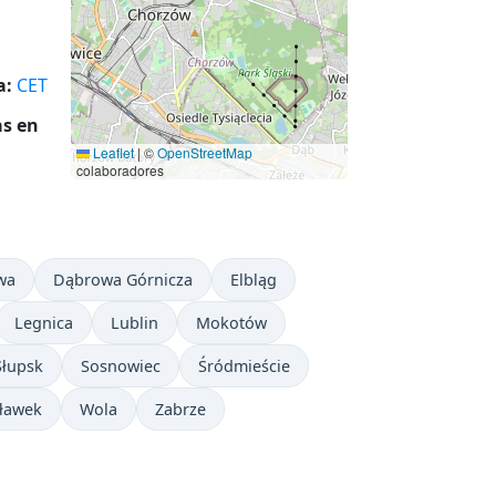
a:
CET
as en
Leaflet
|
©
OpenStreetMap
colaboradores
wa
Dąbrowa Górnicza
Elbląg
Legnica
Lublin
Mokotów
Słupsk
Sosnowiec
Śródmieście
ławek
Wola
Zabrze