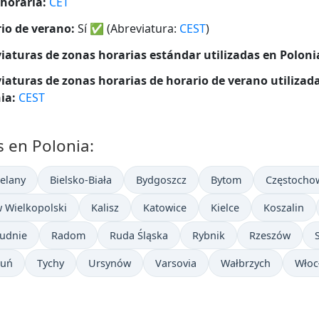
horaria:
CET
io de verano:
Sí
✅
(Abreviatura:
CEST
)
iaturas de zonas horarias estándar utilizadas en Poloni
iaturas de zonas horarias de horario de verano utilizad
ia:
CEST
s en Polonia:
ielany
Bielsko-Biała
Bydgoszcz
Bytom
Częstocho
 Wielkopolski
Kalisz
Katowice
Kielce
Koszalin
łudnie
Radom
Ruda Śląska
Rybnik
Rzeszów
ruń
Tychy
Ursynów
Varsovia
Wałbrzych
Włoc