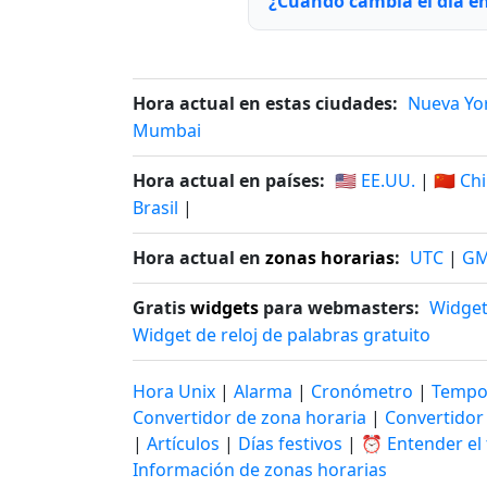
¿Cuándo cambia el día e
Hora actual en estas ciudades:
Nueva Yo
Mumbai
Hora actual en países:
🇺🇸 EE.UU.
|
🇨🇳 Ch
Brasil
|
Hora actual en
zonas horarias
:
UTC
|
G
Gratis
widgets
para webmasters:
Widget
Widget de reloj de palabras gratuito
Hora Unix
|
Alarma
|
Cronómetro
|
Tempo
Convertidor de zona horaria
|
Convertidor
|
Artículos
|
Días festivos
|
⏰ Entender el
Información de zonas horarias