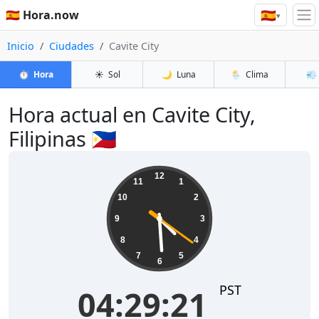
🇪🇸
🇪🇸 Hora.now
▾
Inicio
Ciudades
Cavite City
⏱️
Hora
☀️
Sol
🌙
Luna
🌦️
Clima
💨
Hora actual en Cavite City,
Filipinas 🇵🇭
04:29:21
12
11
1
10
2
9
3
8
4
7
5
6
PST
04:29:21