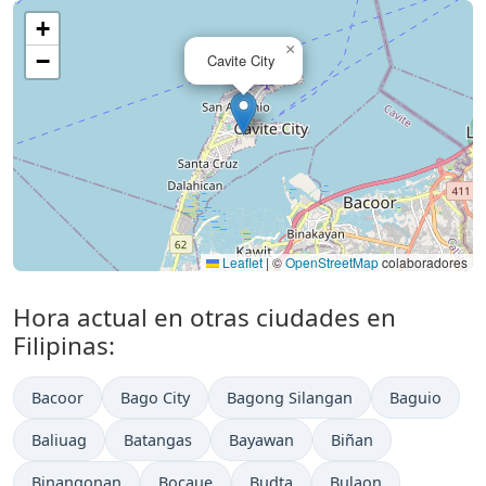
+
×
−
Cavite City
Leaflet
|
©
OpenStreetMap
colaboradores
Hora actual en otras ciudades en
Filipinas:
Bacoor
Bago City
Bagong Silangan
Baguio
Baliuag
Batangas
Bayawan
Biñan
Binangonan
Bocaue
Budta
Bulaon