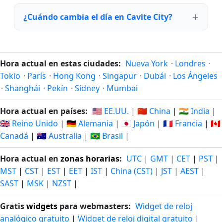
¿Cuándo cambia el día en Cavite City?
Hora actual en estas ciudades:
Nueva York
·
Londres
·
Tokio
·
París
·
Hong Kong
·
Singapur
·
Dubái
·
Los Ángeles
·
Shanghái
·
Pekín
·
Sídney
·
Mumbai
Hora actual en países:
🇺🇸 EE.UU.
|
🇨🇳 China
|
🇮🇳 India
|
🇬🇧 Reino Unido
|
🇩🇪 Alemania
|
🇯🇵 Japón
|
🇫🇷 Francia
|
🇨🇦
Canadá
|
🇦🇺 Australia
|
🇧🇷 Brasil
|
Hora actual en
zonas horarias
:
UTC
|
GMT
|
CET
|
PST
|
MST
|
CST
|
EST
|
EET
|
IST
|
China (CST)
|
JST
|
AEST
|
SAST
|
MSK
|
NZST
|
Gratis
widgets
para webmasters:
Widget de reloj
analógico gratuito
|
Widget de reloj digital gratuito
|