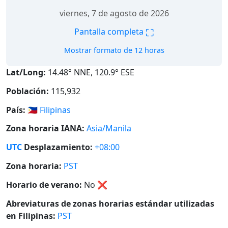
viernes, 7 de agosto de 2026
⛶
Pantalla completa
Mostrar formato de 12 horas
Lat/Long:
14.48° NNE, 120.9° ESE
Población:
115,932
País:
🇵🇭
Filipinas
Zona horaria IANA:
Asia/Manila
UTC
Desplazamiento:
+08:00
Zona horaria:
PST
Horario de verano:
No
❌
Abreviaturas de zonas horarias estándar utilizadas
en Filipinas:
PST