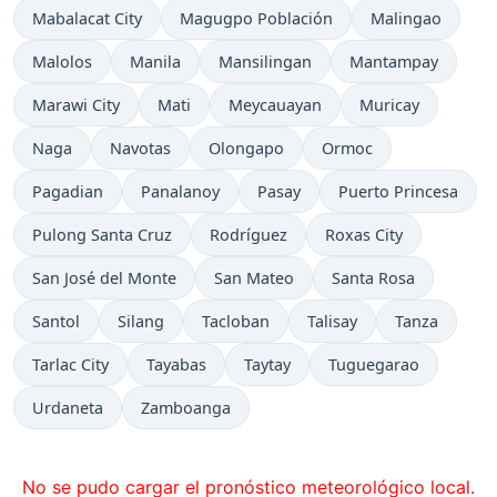
Mabalacat City
Magugpo Población
Malingao
Malolos
Manila
Mansilingan
Mantampay
Marawi City
Mati
Meycauayan
Muricay
Naga
Navotas
Olongapo
Ormoc
Pagadian
Panalanoy
Pasay
Puerto Princesa
Pulong Santa Cruz
Rodríguez
Roxas City
San José del Monte
San Mateo
Santa Rosa
Santol
Silang
Tacloban
Talisay
Tanza
Tarlac City
Tayabas
Taytay
Tuguegarao
Urdaneta
Zamboanga
No se pudo cargar el pronóstico meteorológico local.