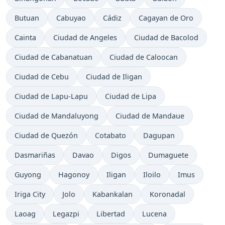
Butuan
Cabuyao
Cádiz
Cagayan de Oro
Cainta
Ciudad de Angeles
Ciudad de Bacolod
Ciudad de Cabanatuan
Ciudad de Caloocan
Ciudad de Cebu
Ciudad de Iligan
Ciudad de Lapu-Lapu
Ciudad de Lipa
Ciudad de Mandaluyong
Ciudad de Mandaue
Ciudad de Quezón
Cotabato
Dagupan
Dasmariñas
Davao
Digos
Dumaguete
Guyong
Hagonoy
Iligan
Iloilo
Imus
Iriga City
Jolo
Kabankalan
Koronadal
Laoag
Legazpi
Libertad
Lucena