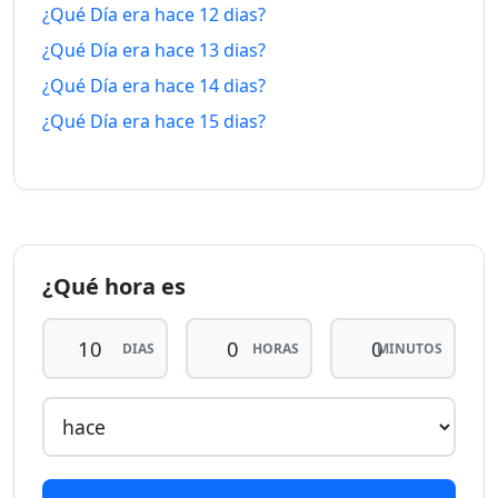
¿Qué Día era hace 12 dias?
9 dias
9 dias
¿Qué Día era hace 13 dias?
28/7/26
dentro-
15/8/26
hace
de
¿Qué Día era hace 14 dias?
¿Qué Día era hace 15 dias?
10
10 dias
dias
27/7/26
dentro-
16/8/26
hace
de
11
11 dias
dias
26/7/26
dentro-
17/8/26
hace
de
¿Qué hora es
12
12 dias
DIAS
HORAS
MINUTOS
dias
25/7/26
dentro-
18/8/26
hace
de
13
13 dias
dias
24/7/26
dentro-
19/8/26
hace
de