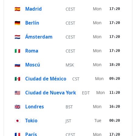
🇪🇸
Madrid
Mon
CEST
17:20
🇩🇪
Berlín
Mon
CEST
17:20
🇳🇱
Ámsterdam
Mon
CEST
17:20
🇮🇹
Roma
Mon
CEST
17:20
🇷🇺
Moscú
Mon
MSK
18:20
🇲🇽
Ciudad de México
Mon
CST
09:20
🇺🇸
Ciudad de Nueva York
Mon
EDT
11:20
🇬🇧
Londres
Mon
BST
16:20
🇯🇵
Tokio
Tue
JST
00:20
🇫🇷
París
Mon
CEST
17:20