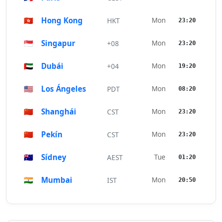
🇭🇰
Hong Kong
Mon
HKT
23:20
🇸🇬
Singapur
Mon
+08
23:20
🇦🇪
Dubái
Mon
+04
19:20
🇺🇸
Los Ángeles
Mon
PDT
08:20
🇨🇳
Shanghái
Mon
CST
23:20
🇨🇳
Pekín
Mon
CST
23:20
🇦🇺
Sídney
Tue
AEST
01:20
🇮🇳
Mumbai
Mon
IST
20:50