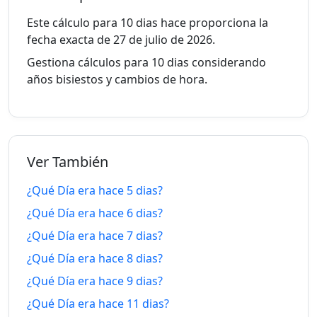
4 dias
4 dias
Este cálculo para 10 dias hace proporciona la
2/8/26
dentro-
10/8/26
hace
fecha exacta de 27 de julio de 2026.
de
Gestiona cálculos para 10 dias considerando
5 dias
años bisiestos y cambios de hora.
5 dias
1/8/26
dentro-
11/8/26
hace
de
6 dias
6 dias
31/7/26
dentro-
12/8/26
Ver También
hace
de
¿Qué Día era hace 5 dias?
7 dias
7 dias
¿Qué Día era hace 6 dias?
30/7/26
dentro-
13/8/26
hace
¿Qué Día era hace 7 dias?
de
¿Qué Día era hace 8 dias?
8 dias
8 dias
¿Qué Día era hace 9 dias?
29/7/26
dentro-
14/8/26
hace
de
¿Qué Día era hace 11 dias?