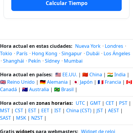
Calcular Tiempo
14
14 dias
dias
23/7/26
dentro-
20/8/26
hace
de
15
15 dias
dias
22/7/26
dentro-
21/8/26
Hora actual en estas ciudades:
Nueva York
·
Londres
·
hace
de
Tokio
·
París
·
Hong Kong
·
Singapur
·
Dubái
·
Los Ángeles
·
Shanghái
·
Pekín
·
Sídney
·
Mumbai
16
16 dias
dias
21/7/26
dentro-
22/8/26
Hora actual en países:
🇺🇸 EE.UU.
|
🇨🇳 China
|
🇮🇳 India
|
hace
de
🇬🇧 Reino Unido
|
🇩🇪 Alemania
|
🇯🇵 Japón
|
🇫🇷 Francia
|
🇨🇦
Canadá
|
🇦🇺 Australia
|
🇧🇷 Brasil
|
17
17 dias
dias
20/7/26
dentro-
23/8/26
Hora actual en
zonas horarias
:
UTC
|
GMT
|
CET
|
PST
|
hace
de
MST
|
CST
|
EST
|
EET
|
IST
|
China (CST)
|
JST
|
AEST
|
SAST
|
MSK
|
NZST
|
18
18 dias
dias
19/7/26
dentro-
24/8/26
Gratis
widgets
para webmasters:
Widget de reloj