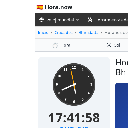
🇪🇸 Hora.now
Reloj mundial
Herramientas d
Inicio
Ciudades
Bhimdatta
Horarios de
⏱️
☀️
Hora
Sol
Hor
12
Bhi
11
1
10
2
9
3
8
4
7
5
6
17:41:58