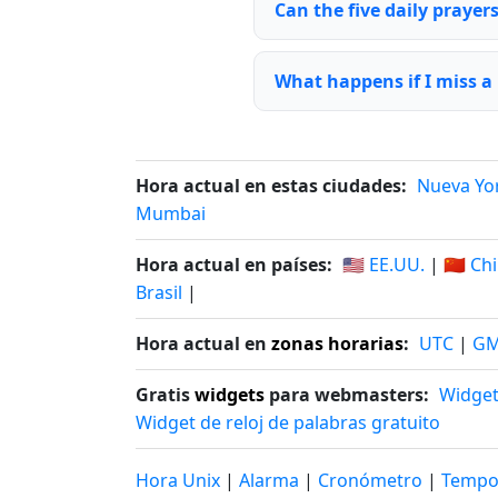
Can the five daily praye
What happens if I miss a
Hora actual en estas ciudades:
Nueva Yo
Mumbai
Hora actual en países:
🇺🇸 EE.UU.
|
🇨🇳 Ch
Brasil
|
Hora actual en
zonas horarias
:
UTC
|
G
Gratis
widgets
para webmasters:
Widget
Widget de reloj de palabras gratuito
Hora Unix
|
Alarma
|
Cronómetro
|
Tempo