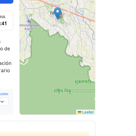
SHA
:41
a
do de
zación
rario
ustes
Leaflet