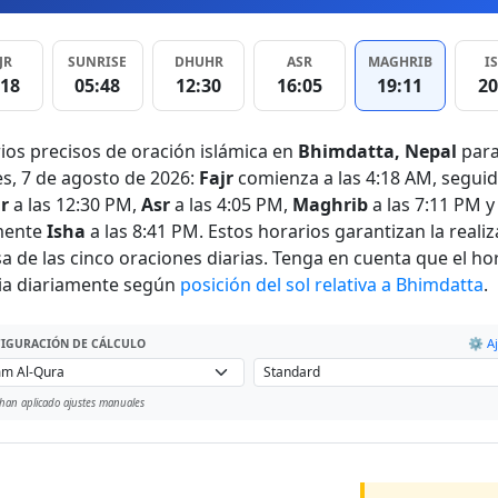
JR
SUNRISE
DHUHR
ASR
MAGHRIB
I
:18
05:48
12:30
16:05
19:11
20
ios precisos de oración islámica en
Bhimdatta, Nepal
par
es, 7 de agosto de 2026:
Fajr
comienza a las 4:18 AM, segui
r
a las 12:30 PM,
Asr
a las 4:05 PM,
Maghrib
a las 7:11 PM y
mente
Isha
a las 8:41 PM. Estos horarios garantizan la reali
sa de las cinco oraciones diarias. Tenga en cuenta que el ho
a diariamente según
posición del sol relativa a Bhimdatta
.
⚙️ Aj
IGURACIÓN DE CÁLCULO
han aplicado ajustes manuales