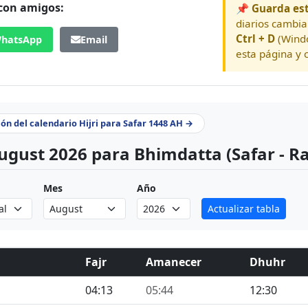
 con amigos:
📌 Guarda est
diarios cambia
Ctrl + D
(Wind
hatsApp
Email
esta página y c
ión del calendario Hijri para Safar 1448 AH →
ugust 2026 para Bhimdatta (Safar - R
Mes
Año
Actualizar tabla
Fajr
Amanecer
Dhuhr
04:13
05:44
12:30