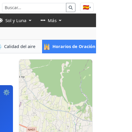
🇪🇸
▾
Sol y Luna
Más

🕌
Calidad del aire
Horarios de Oración
⚙️