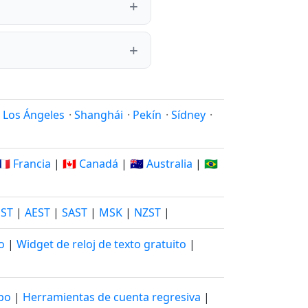
·
Los Ángeles
·
Shanghái
·
Pekín
·
Sídney
·
🇫🇷 Francia
|
🇨🇦 Canadá
|
🇦🇺 Australia
|
🇧🇷
JST
|
AEST
|
SAST
|
MSK
|
NZST
|
o
|
Widget de reloj de texto gratuito
|
mpo
|
Herramientas de cuenta regresiva
|