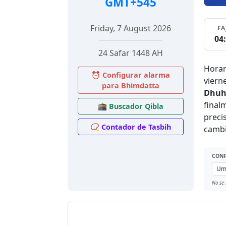
GMT+545
Friday, 7 August 2026
FA
04
24 Safar 1448 AH
Horar
⏰ Configurar alarma
viern
para Bhimdatta
Dhuh
final
🕋 Buscador Qibla
preci
📿 Contador de Tasbih
cambi
CONF
No se 