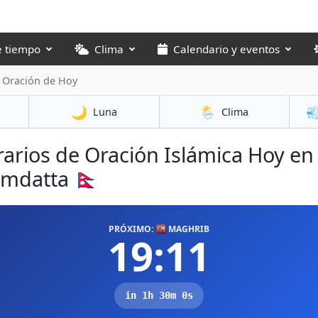
e tiempo
Clima
Calendario y eventos
 Oración de Hoy
🌙
🌦️

Luna
Clima
arios de Oración Islámica Hoy en
mdatta 🇳🇵
PRÓXIMO: 🌇 MAGHRIB
19:11
in 1h 30m 0s