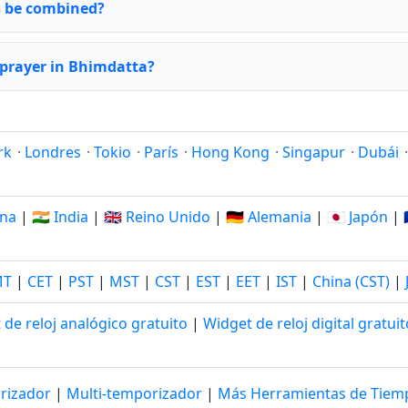
rs be combined?
 prayer in Bhimdatta?
rk
·
Londres
·
Tokio
·
París
·
Hong Kong
·
Singapur
·
Dubái
ina
|
🇮🇳 India
|
🇬🇧 Reino Unido
|
🇩🇪 Alemania
|
🇯🇵 Japón
|
MT
|
CET
|
PST
|
MST
|
CST
|
EST
|
EET
|
IST
|
China (CST)
|
 de reloj analógico gratuito
|
Widget de reloj digital gratuit
rizador
|
Multi-temporizador
|
Más Herramientas de Tie