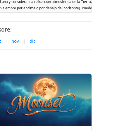
 Luna y consideran la refracción atmosférica de la Tierra. Las fechas se basan en 
ar (siempre por encima o por debajo del horizonte). Pueden ocurrir dos salidas o p
sore:
t
|
nov
|
dic