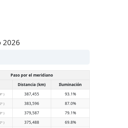
o 2026
Paso por el meridiano
Distancia (km)
Iluminación
387,455
93.1%
4° )
383,596
87.0%
5° )
379,587
79.1%
8° )
375,488
69.8%
2° )