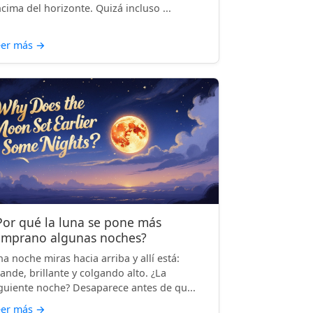
cima del horizonte. Quizá incluso ...
eer más
→
Por qué la luna se pone más
emprano algunas noches?
a noche miras hacia arriba y allí está:
ande, brillante y colgando alto. ¿La
guiente noche? Desaparece antes de qu...
eer más
→