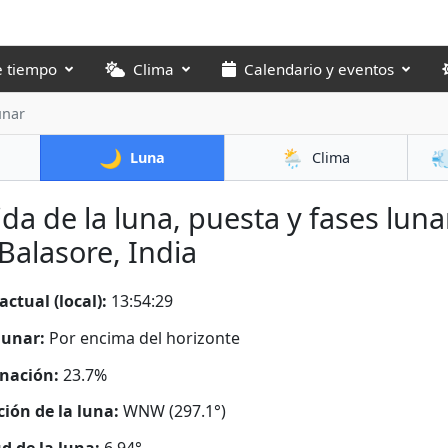
e tiempo
Clima
Calendario y eventos
unar
🌙
🌦️

Luna
Clima
ida de la luna, puesta y fases luna
Balasore, India
actual (local):
13:54:30
lunar:
Por encima del horizonte
nación:
23.7%
ción de la luna:
WNW (297.1°)