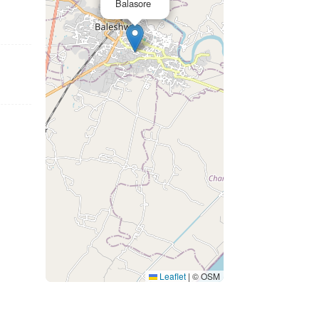
Balasore
Leaflet
|
© OSM