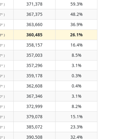
371,378
59.3%
3° )
367,375
48.2%
7° )
363,660
36.9%
9° )
360,485
26.1%
1° )
358,157
16.4%
3° )
357,003
8.5%
7° )
357,296
3.1%
1° )
359,178
0.3%
9° )
362,608
0.4%
7° )
367,346
3.1%
0° )
372,999
8.2%
3° )
379,078
15.1%
8° )
385,072
23.3%
8° )
390,508
32.4%
6° )