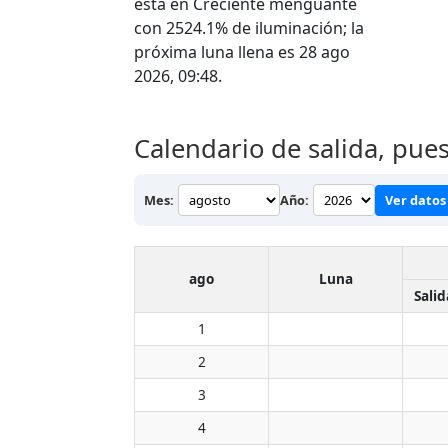
está en Creciente menguante
con 2524.1% de iluminación; la
próxima luna llena es 28 ago
2026, 09:48.
Calendario de salida, pues
Mes:
Año:
Ver datos 
ago
Luna
Salid
1
2
3
4