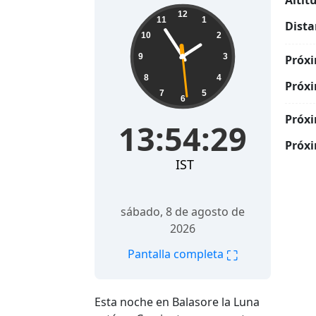
Altit
13:54:30
12
11
1
Dista
10
2
9
3
Próxi
8
4
Próxi
7
5
6
Próxi
13:54:30
Próxi
IST
sábado, 8 de agosto de
2026
⛶
Pantalla completa
Esta noche en Balasore la Luna