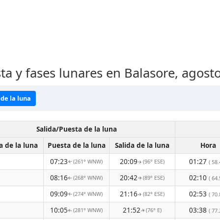
ta y fases lunares en Balasore, agost
de la luna
Salida/Puesta de la luna
a de la luna
Puesta de la luna
Salida de la luna
Hora
07:23
20:09
01:27
(261° WNW)
(96° ESE)
( 58.
↑
↑
08:16
20:42
02:10
(268° WNW)
(89° ESE)
( 64.
↑
↑
09:09
21:16
02:53
(274° WNW)
(82° ESE)
( 70.
↑
↑
10:05
21:52
03:38
(281° WNW)
(76° E)
( 77.
↑
↑