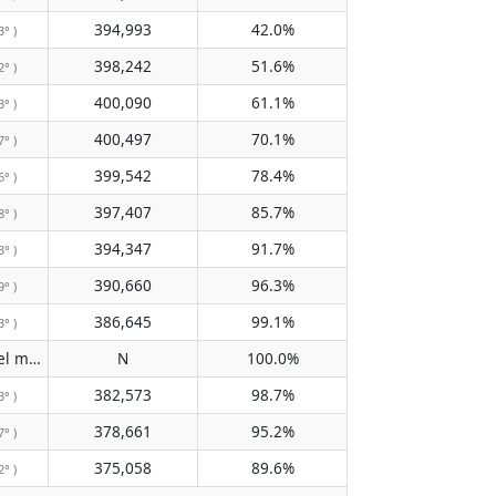
394,993
42.0%
3° )
398,242
51.6%
2° )
400,090
61.1%
3° )
400,497
70.1%
7° )
399,542
78.4%
6° )
397,407
85.7%
8° )
394,347
91.7%
3° )
390,660
96.3%
9° )
386,645
99.1%
3° )
No pasa por el meridiano
N
100.0%
( N )
382,573
98.7%
3° )
378,661
95.2%
7° )
375,058
89.6%
2° )