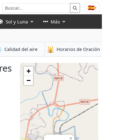
🇪🇸
▾
Sol y Luna
Más

🕌
Calidad del aire
Horarios de Oración
res
+
−
×