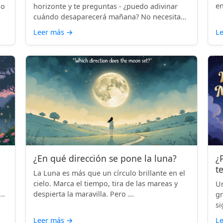
en
lo
horizonte y te preguntas - ¿puedo adivinar
cuándo desaparecerá mañana? No necesitas
...
Leer más
→
L
¿En qué dirección se pone la luna?
¿
t
La Luna es más que un círculo brillante en el
cielo. Marca el tiempo, tira de las mareas y
Un
..
despierta la maravilla. Pero ...
gr
si
Leer más
→
L