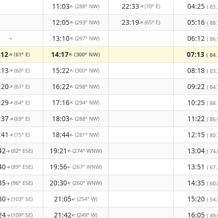
11:03
22:33
04:25
(288° NW)
(70° E)
( 83.
↑
↑
12:05
23:19
05:16
(293° NW)
(65° E)
( 88.
↑
↑
-
13:10
06:12
(297° NW)
( 86.
↑
:12
14:17
07:13
(61° E)
(300° NW)
↑
↑
( 84.
:13
15:22
08:18
(60° E)
(300° NW)
↑
↑
( 83.
:20
16:22
09:22
(61° E)
(298° NW)
↑
↑
( 84.
:29
17:16
10:25
(64° E)
(294° NW)
( 88.
↑
↑
:37
18:03
11:22
(69° E)
(288° NW)
( 86.
↑
↑
:41
18:44
12:15
(75° E)
(281° NW)
( 80.
↑
↑
42
19:21
13:04
(82° ESE)
(274° WNW)
( 74.
↑
↑
40
19:56
13:51
(89° ESE)
(267° WNW)
( 67.
↑
↑
35
20:30
14:35
(96° ESE)
(260° WNW)
( 60.
↑
↑
30
21:05
15:20
(103° SE)
(254° W)
( 54.
↑
↑
24
21:42
16:05
(109° SE)
(249° W)
( 49.
↑
↑