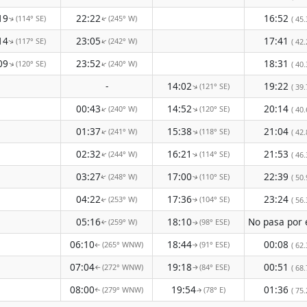
19
22:22
16:52
(114° SE)
(245° W)
( 45.
↑
↑
14
23:05
17:41
(117° SE)
(242° W)
↑
( 42.
↑
09
23:52
18:31
(120° SE)
(240° W)
↑
↑
( 40.
-
14:02
19:22
(121° SE)
↑
( 39.
00:43
14:52
20:14
(240° W)
(120° SE)
↑
↑
( 40.
01:37
15:38
21:04
(241° W)
(118° SE)
↑
↑
( 42.
02:32
16:21
21:53
(244° W)
(114° SE)
( 46.
↑
↑
03:27
17:00
22:39
(248° W)
(110° SE)
( 50.
↑
↑
04:22
17:36
23:24
(253° W)
(104° SE)
( 56.
↑
↑
05:16
18:10
(259° W)
(98° ESE)
↑
↑
06:10
18:44
00:08
(265° WNW)
(91° ESE)
( 62.
↑
↑
07:04
19:18
00:51
(272° WNW)
(84° ESE)
( 68.
↑
↑
08:00
19:54
01:36
(279° WNW)
(78° E)
( 75.
↑
↑