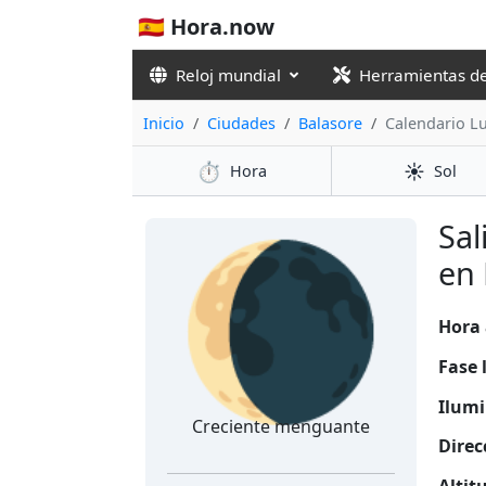
🇪🇸 Hora.now
Reloj mundial
Herramientas d
Inicio
Ciudades
Balasore
Calendario L
⏱️
☀️
Hora
Sol
🌘
Sal
en 
Hora 
Fase 
Ilumi
Creciente menguante
Direc