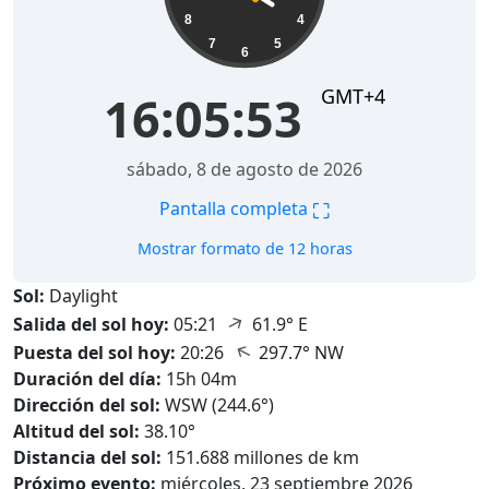
8
4
7
5
6
GMT+4
16:05:54
sábado, 8 de agosto de 2026
⛶
Pantalla completa
Mostrar formato de 12 horas
Sol:
Daylight
↑
Salida del sol hoy:
05:21
61.9° E
↑
Puesta del sol hoy:
20:26
297.7° NW
Duración del día:
15h 04m
Dirección del sol:
WSW (244.6°)
Altitud del sol:
38.10°
Distancia del sol:
151.688 millones de km
Próximo evento:
miércoles, 23 septiembre 2026