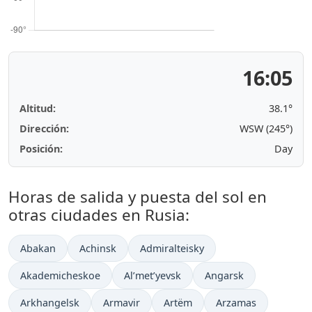
16:05
Altitud:
38.1°
Dirección:
WSW (245°)
Posición:
Day
Horas de salida y puesta del sol en
otras ciudades en Rusia:
Abakan
Achinsk
Admiralteisky
Akademicheskoe
Al’met’yevsk
Angarsk
Arkhangelsk
Armavir
Artëm
Arzamas