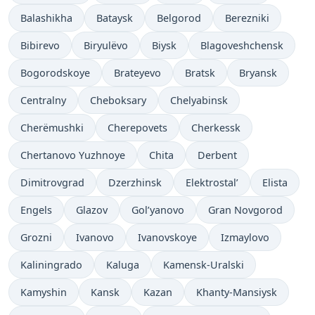
Balashikha
Bataysk
Belgorod
Berezniki
Bibirevo
Biryulëvo
Biysk
Blagoveshchensk
Bogorodskoye
Brateyevo
Bratsk
Bryansk
Centralny
Cheboksary
Chelyabinsk
Cherëmushki
Cherepovets
Cherkessk
Chertanovo Yuzhnoye
Chita
Derbent
Dimitrovgrad
Dzerzhinsk
Elektrostal’
Elista
Engels
Glazov
Gol’yanovo
Gran Novgorod
Grozni
Ivanovo
Ivanovskoye
Izmaylovo
Kaliningrado
Kaluga
Kamensk-Uralski
Kamyshin
Kansk
Kazan
Khanty-Mansiysk