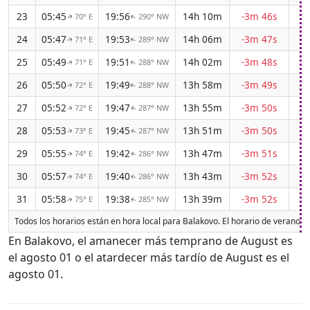
23
05:45
19:56
14h 10m
-3m 46s
70° E
290° NW
↑
↑
24
05:47
19:53
14h 06m
-3m 47s
71° E
289° NW
↑
↑
25
05:49
19:51
14h 02m
-3m 48s
71° E
288° NW
↑
↑
26
05:50
19:49
13h 58m
-3m 49s
72° E
288° NW
↑
↑
27
05:52
19:47
13h 55m
-3m 50s
72° E
287° NW
↑
↑
28
05:53
19:45
13h 51m
-3m 50s
73° E
287° NW
↑
↑
29
05:55
19:42
13h 47m
-3m 51s
74° E
286° NW
↑
↑
30
05:57
19:40
13h 43m
-3m 52s
74° E
286° NW
↑
↑
31
05:58
19:38
13h 39m
-3m 52s
75° E
285° NW
↑
↑
Todos los horarios están en hora local para Balakovo. El horario de verano 
En Balakovo, el amanecer más temprano de August es
el agosto 01 o el atardecer más tardío de August es el
agosto 01.