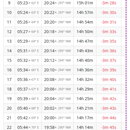
9
05:23
20:24
15h 01m
-3m 28s
62° E
297° NW
↑
↑
10
05:24
20:22
14h 57m
-3m 30s
63° E
297° NW
↑
↑
11
05:26
20:20
14h 54m
-3m 31s
64° E
296° NW
↑
↑
12
05:27
20:18
14h 50m
-3m 33s
64° E
296° NW
↑
↑
13
05:29
20:16
14h 47m
-3m 35s
64° E
295° NW
↑
↑
14
05:31
20:14
14h 43m
-3m 36s
65° E
295° NW
↑
↑
15
05:32
20:12
14h 40m
-3m 37s
66° E
294° NW
↑
↑
16
05:34
20:10
14h 36m
-3m 39s
66° E
294° NW
↑
↑
17
05:36
20:08
14h 32m
-3m 40s
67° E
293° NW
↑
↑
18
05:37
20:06
14h 29m
-3m 41s
67° E
292° NW
↑
↑
19
05:39
20:04
14h 25m
-3m 42s
68° E
292° NW
↑
↑
20
05:40
20:02
14h 21m
-3m 43s
68° E
291° NW
↑
↑
21
05:42
20:00
14h 17m
-3m 44s
69° E
291° NW
↑
↑
22
05:44
19:58
14h 14m
-3m 45s
70° E
290° NW
↑
↑