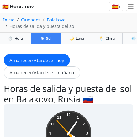
🇪🇸
🇪🇸 Hora.now
▾
Inicio
Ciudades
Balakovo
Horas de salida y puesta del sol
⏱️
Hora
☀️
Sol
🌙
Luna
🌦️
Clima
💨
Amanecer/Atardecer hoy
Amanecer/Atardecer mañana
Horas de salida y puesta del sol
en Balakovo, Rusia 🇷🇺
16:05:54
12
11
1
10
2
9
3