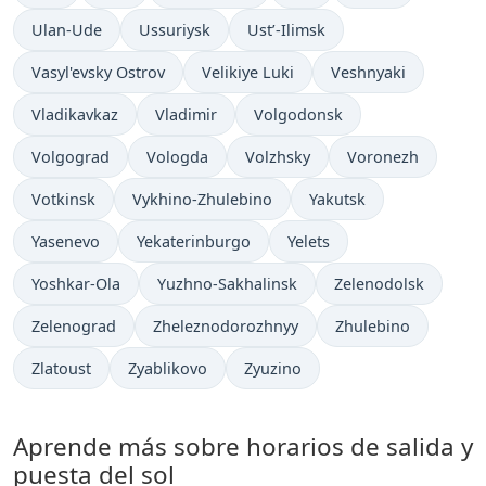
Ulan-Ude
Ussuriysk
Ust’-Ilimsk
Vasyl'evsky Ostrov
Velikiye Luki
Veshnyaki
Vladikavkaz
Vladimir
Volgodonsk
Volgograd
Vologda
Volzhsky
Voronezh
Votkinsk
Vykhino-Zhulebino
Yakutsk
Yasenevo
Yekaterinburgo
Yelets
Yoshkar-Ola
Yuzhno-Sakhalinsk
Zelenodolsk
Zelenograd
Zheleznodorozhnyy
Zhulebino
Zlatoust
Zyablikovo
Zyuzino
Aprende más sobre horarios de salida y
puesta del sol