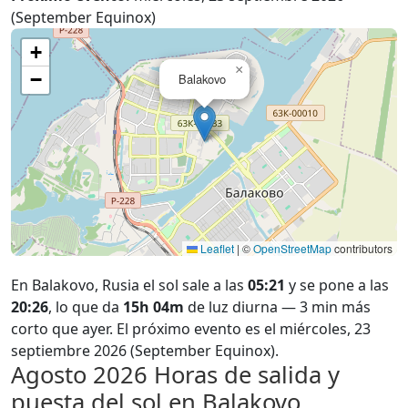
(September Equinox)
+
×
−
Balakovo
Leaflet
|
©
OpenStreetMap
contributors
En Balakovo, Rusia el sol sale a las
05:21
y se pone a las
20:26
, lo que da
15h 04m
de luz diurna — 3 min más
corto que ayer. El próximo evento es el miércoles, 23
septiembre 2026 (September Equinox).
Agosto 2026
Horas de salida y
puesta del sol en Balakovo