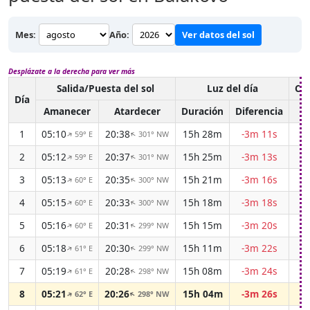
Mes:
Año:
Ver datos del sol
Desplázate a la derecha para ver más
Salida/Puesta del sol
Luz del día
Cr
Día
Amanecer
Atardecer
Duración
Diferencia
1
05:10
20:38
15h 28m
-3m 11s
59° E
301° NW
↑
↑
2
05:12
20:37
15h 25m
-3m 13s
59° E
301° NW
↑
↑
3
05:13
20:35
15h 21m
-3m 16s
60° E
300° NW
↑
↑
4
05:15
20:33
15h 18m
-3m 18s
60° E
300° NW
↑
↑
5
05:16
20:31
15h 15m
-3m 20s
60° E
299° NW
↑
↑
6
05:18
20:30
15h 11m
-3m 22s
61° E
299° NW
↑
↑
7
05:19
20:28
15h 08m
-3m 24s
61° E
298° NW
↑
↑
8
05:21
20:26
15h 04m
-3m 26s
62° E
298° NW
↑
↑