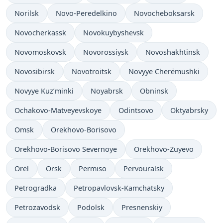
Norilsk
Novo-Peredelkino
Novocheboksarsk
Novocherkassk
Novokuybyshevsk
Novomoskovsk
Novorossiysk
Novoshakhtinsk
Novosibirsk
Novotroitsk
Novyye Cherëmushki
Novyye Kuz’minki
Noyabrsk
Obninsk
Ochakovo-Matveyevskoye
Odintsovo
Oktyabrsky
Omsk
Orekhovo-Borisovo
Orekhovo-Borisovo Severnoye
Orekhovo-Zuyevo
Orël
Orsk
Permiso
Pervouralsk
Petrogradka
Petropavlovsk-Kamchatsky
Petrozavodsk
Podolsk
Presnenskiy