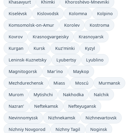
Khasavyurt
Khimki
Khoroshëvo-Mnevniki
Kiselëvsk
Kislovodsk
Kolomna
Kolpino
Komsomolsk-on-Amur
Korolev
Kostroma
Kovrov
Krasnogvargeisky
Krasnoyarsk
Kurgan
Kursk
Kuz’minki
Kyzyl
Leninsk-Kuznetsky
Lyubertsy
Lyublino
Magnitogorsk
Mar’ino
Maykop
Mezhdurechensk
Miass
Moscú
Murmansk
Murom
Mytishchi
Nakhodka
Nalchik
Nazran’
Neftekamsk
Nefteyugansk
Nevinnomyssk
Nizhnekamsk
Nizhnevartovsk
Nizhniy Novgorod
Nizhny Tagil
Noginsk