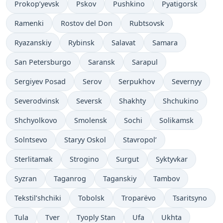
Prokop’yevsk
Pskov
Pushkino
Pyatigorsk
Ramenki
Rostov del Don
Rubtsovsk
Ryazanskiy
Rybinsk
Salavat
Samara
San Petersburgo
Saransk
Sarapul
Sergiyev Posad
Serov
Serpukhov
Severnyy
Severodvinsk
Seversk
Shakhty
Shchukino
Shchyolkovo
Smolensk
Sochi
Solikamsk
Solntsevo
Staryy Oskol
Stavropol’
Sterlitamak
Strogino
Surgut
Syktyvkar
Syzran
Taganrog
Taganskiy
Tambov
Tekstil’shchiki
Tobolsk
Troparëvo
Tsaritsyno
Tula
Tver
Tyoply Stan
Ufa
Ukhta