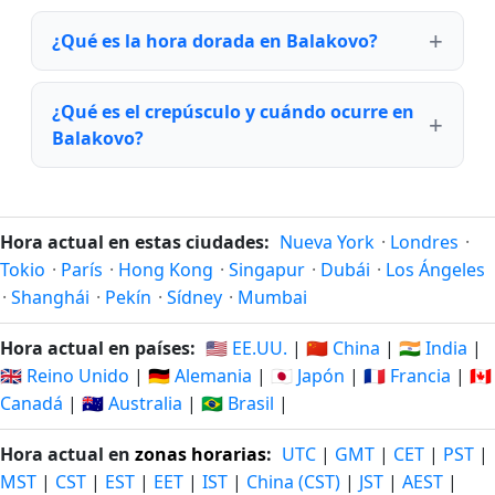
¿Qué es la hora dorada en Balakovo?
¿Qué es el crepúsculo y cuándo ocurre en
Balakovo?
Hora actual en estas ciudades:
Nueva York
·
Londres
·
Tokio
·
París
·
Hong Kong
·
Singapur
·
Dubái
·
Los Ángeles
·
Shanghái
·
Pekín
·
Sídney
·
Mumbai
Hora actual en países:
🇺🇸 EE.UU.
|
🇨🇳 China
|
🇮🇳 India
|
🇬🇧 Reino Unido
|
🇩🇪 Alemania
|
🇯🇵 Japón
|
🇫🇷 Francia
|
🇨🇦
Canadá
|
🇦🇺 Australia
|
🇧🇷 Brasil
|
Hora actual en
zonas horarias
:
UTC
|
GMT
|
CET
|
PST
|
MST
|
CST
|
EST
|
EET
|
IST
|
China (CST)
|
JST
|
AEST
|