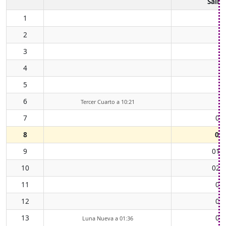
Salid
1
2
3
4
5
6
Tercer Cuarto a 10:21
7
00
8
00:
9
01:
10
02:
11
04
12
05
13
06
Luna Nueva a 01:36