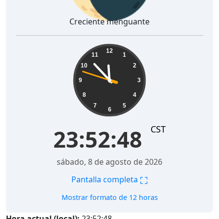
Creciente menguante
23:52:49
12
11
1
10
2
9
3
8
4
7
5
6
CST
23:52:49
sábado, 8 de agosto de 2026
⛶
Pantalla completa
Mostrar formato de 12 horas
Hora actual (local):
23:52:49