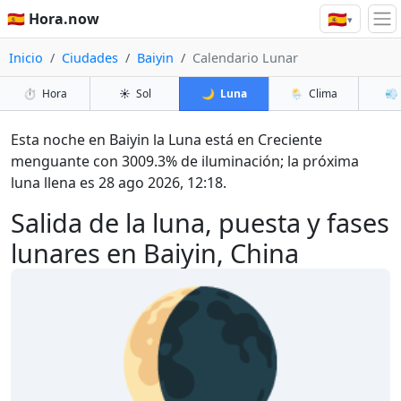
🇪🇸
🇪🇸 Hora.now
▾
Inicio
Ciudades
Baiyin
Calendario Lunar
⏱️
Hora
☀️
Sol
🌙
Luna
🌦️
Clima
💨
Esta noche en Baiyin la Luna está en Creciente
menguante con 3009.3% de iluminación; la próxima
luna llena es 28 ago 2026, 12:18.
Salida de la luna, puesta y fases
lunares en Baiyin, China
🌘