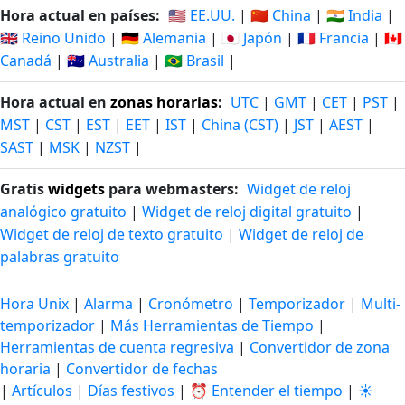
Hora actual en países:
🇺🇸 EE.UU.
|
🇨🇳 China
|
🇮🇳 India
|
🇬🇧 Reino Unido
|
🇩🇪 Alemania
|
🇯🇵 Japón
|
🇫🇷 Francia
|
🇨🇦
Canadá
|
🇦🇺 Australia
|
🇧🇷 Brasil
|
Hora actual en
zonas horarias
:
UTC
|
GMT
|
CET
|
PST
|
MST
|
CST
|
EST
|
EET
|
IST
|
China (CST)
|
JST
|
AEST
|
SAST
|
MSK
|
NZST
|
Gratis
widgets
para webmasters:
Widget de reloj
analógico gratuito
|
Widget de reloj digital gratuito
|
Widget de reloj de texto gratuito
|
Widget de reloj de
palabras gratuito
Hora Unix
|
Alarma
|
Cronómetro
|
Temporizador
|
Multi-
temporizador
|
Más Herramientas de Tiempo
|
Herramientas de cuenta regresiva
|
Convertidor de zona
horaria
|
Convertidor de fechas
|
Artículos
|
Días festivos
|
⏰ Entender el tiempo
|
☀️