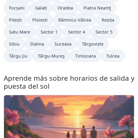
Focșani
Galați
Oradea
Piatra Neamţ
Pitești
Ploiești
Râmnicu Vâlcea
Reșița
Satu Mare
Sector 1
Sector 4
Sector 5
Sibiu
Slatina
Suceava
Târgoviște
Târgu Jiu
Târgu-Mureş
Timișoara
Tulcea
Aprende más sobre horarios de salida y
puesta del sol