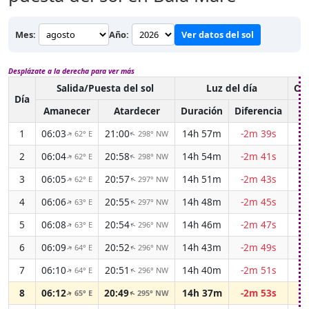
Mes:
Año:
Ver datos del sol
Desplázate a la derecha para ver más
Salida/Puesta del sol
Luz del día
Cr
Día
Amanecer
Atardecer
Duración
Diferencia
1
06:03
21:00
14h 57m
-2m 39s
62° E
298° NW
↑
↑
2
06:04
20:58
14h 54m
-2m 41s
62° E
298° NW
↑
↑
3
06:05
20:57
14h 51m
-2m 43s
62° E
297° NW
↑
↑
4
06:06
20:55
14h 48m
-2m 45s
63° E
297° NW
↑
↑
5
06:08
20:54
14h 46m
-2m 47s
63° E
296° NW
↑
↑
6
06:09
20:52
14h 43m
-2m 49s
64° E
296° NW
↑
↑
7
06:10
20:51
14h 40m
-2m 51s
64° E
296° NW
↑
↑
8
06:12
20:49
14h 37m
-2m 53s
65° E
295° NW
↑
↑