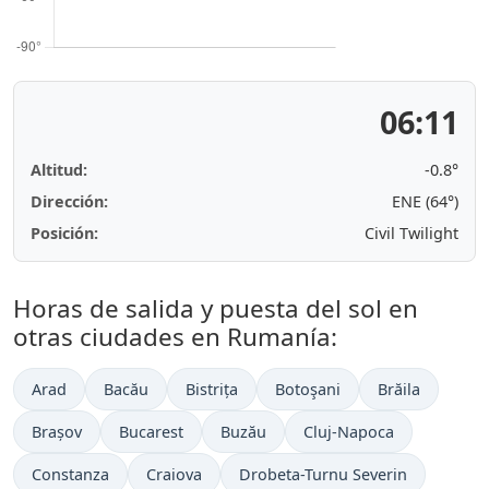
06:11
Altitud:
-0.8°
Dirección:
ENE (64°)
Posición:
Civil Twilight
Horas de salida y puesta del sol en
otras ciudades en Rumanía:
Arad
Bacău
Bistrița
Botoşani
Brăila
Brașov
Bucarest
Buzău
Cluj-Napoca
Constanza
Craiova
Drobeta-Turnu Severin