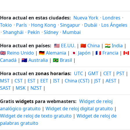
Hora actual en estas ciudades:
Nueva York
·
Londres
·
Tokio
·
París
·
Hong Kong
·
Singapur
·
Dubái
·
Los Ángeles
·
Shanghái
·
Pekín
·
Sídney
·
Mumbai
Hora actual en países:
🇺🇸 EE.UU.
|
🇨🇳 China
|
🇮🇳 India
|
🇬🇧 Reino Unido
|
🇩🇪 Alemania
|
🇯🇵 Japón
|
🇫🇷 Francia
|
🇨🇦
Canadá
|
🇦🇺 Australia
|
🇧🇷 Brasil
|
Hora actual en
zonas horarias
:
UTC
|
GMT
|
CET
|
PST
|
MST
|
CST
|
EST
|
EET
|
IST
|
China (CST)
|
JST
|
AEST
|
SAST
|
MSK
|
NZST
|
Gratis
widgets
para webmasters:
Widget de reloj
analógico gratuito
|
Widget de reloj digital gratuito
|
Widget de reloj de texto gratuito
|
Widget de reloj de
palabras gratuito