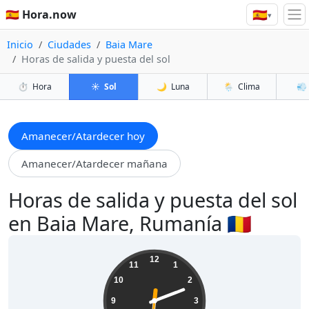
🇪🇸
🇪🇸 Hora.now
▾
Inicio
Ciudades
Baia Mare
Horas de salida y puesta del sol
⏱️
Hora
☀️
Sol
🌙
Luna
🌦️
Clima
💨
Amanecer/Atardecer hoy
Amanecer/Atardecer mañana
Horas de salida y puesta del sol
en Baia Mare, Rumanía 🇷🇴
06:11:33
12
11
1
10
2
9
3