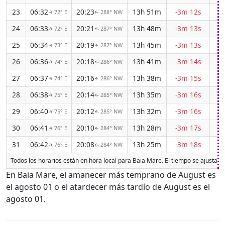
23
06:32
20:23
13h 51m
-3m 12s
72° E
288° NW
↑
↑
24
06:33
20:21
13h 48m
-3m 13s
72° E
287° NW
↑
↑
25
06:34
20:19
13h 45m
-3m 13s
73° E
287° NW
↑
↑
26
06:36
20:18
13h 41m
-3m 14s
74° E
286° NW
↑
↑
27
06:37
20:16
13h 38m
-3m 15s
74° E
286° NW
↑
↑
28
06:38
20:14
13h 35m
-3m 16s
75° E
285° NW
↑
↑
29
06:40
20:12
13h 32m
-3m 16s
75° E
285° NW
↑
↑
30
06:41
20:10
13h 28m
-3m 17s
76° E
284° NW
↑
↑
31
06:42
20:08
13h 25m
-3m 18s
76° E
284° NW
↑
↑
Todos los horarios están en hora local para Baia Mare. El tiempo se ajusta 
En Baia Mare, el amanecer más temprano de August es
el agosto 01 o el atardecer más tardío de August es el
agosto 01.