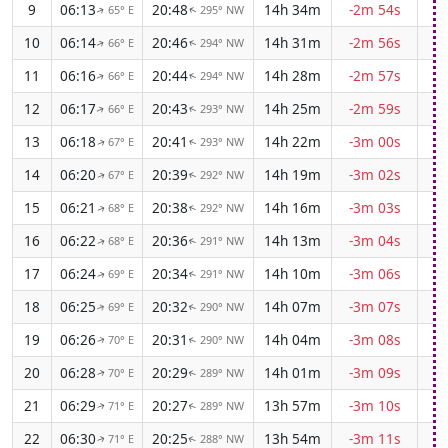
9
06:13
20:48
14h 34m
-2m 54s
65° E
295° NW
↑
↑
10
06:14
20:46
14h 31m
-2m 56s
66° E
294° NW
↑
↑
11
06:16
20:44
14h 28m
-2m 57s
66° E
294° NW
↑
↑
12
06:17
20:43
14h 25m
-2m 59s
66° E
293° NW
↑
↑
13
06:18
20:41
14h 22m
-3m 00s
67° E
293° NW
↑
↑
14
06:20
20:39
14h 19m
-3m 02s
67° E
292° NW
↑
↑
15
06:21
20:38
14h 16m
-3m 03s
68° E
292° NW
↑
↑
16
06:22
20:36
14h 13m
-3m 04s
68° E
291° NW
↑
↑
17
06:24
20:34
14h 10m
-3m 06s
69° E
291° NW
↑
↑
18
06:25
20:32
14h 07m
-3m 07s
69° E
290° NW
↑
↑
19
06:26
20:31
14h 04m
-3m 08s
70° E
290° NW
↑
↑
20
06:28
20:29
14h 01m
-3m 09s
70° E
289° NW
↑
↑
21
06:29
20:27
13h 57m
-3m 10s
71° E
289° NW
↑
↑
22
06:30
20:25
13h 54m
-3m 11s
71° E
288° NW
↑
↑