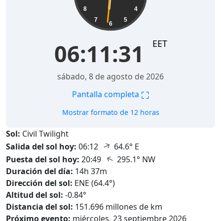
8
4
7
5
6
EET
06:11:33
sábado, 8 de agosto de 2026
⛶
Pantalla completa
Mostrar formato de 12 horas
Sol:
Civil Twilight
↑
Salida del sol hoy:
06:12
64.6° E
↑
Puesta del sol hoy:
20:49
295.1° NW
Duración del día:
14h 37m
Dirección del sol:
ENE (64.4°)
Altitud del sol:
-0.84°
Distancia del sol:
151.696 millones de km
Próximo evento:
miércoles, 23 septiembre 2026