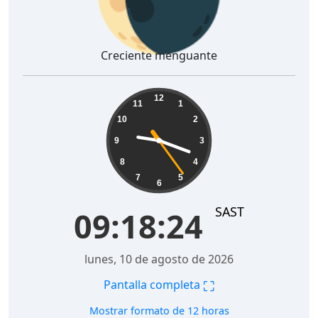
Creciente menguante
09:18:25
12
11
1
10
2
9
3
8
4
7
5
6
SAST
09:18:25
lunes, 10 de agosto de 2026
⛶
Pantalla completa
Mostrar formato de 12 horas