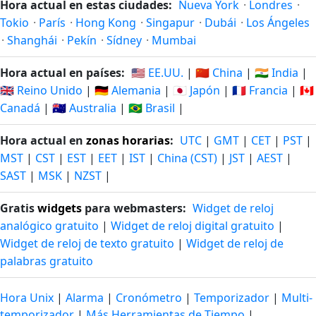
Hora actual en estas ciudades:
Nueva York
·
Londres
·
Tokio
·
París
·
Hong Kong
·
Singapur
·
Dubái
·
Los Ángeles
·
Shanghái
·
Pekín
·
Sídney
·
Mumbai
Hora actual en países:
🇺🇸 EE.UU.
|
🇨🇳 China
|
🇮🇳 India
|
🇬🇧 Reino Unido
|
🇩🇪 Alemania
|
🇯🇵 Japón
|
🇫🇷 Francia
|
🇨🇦
Canadá
|
🇦🇺 Australia
|
🇧🇷 Brasil
|
Hora actual en
zonas horarias
:
UTC
|
GMT
|
CET
|
PST
|
MST
|
CST
|
EST
|
EET
|
IST
|
China (CST)
|
JST
|
AEST
|
SAST
|
MSK
|
NZST
|
Gratis
widgets
para webmasters:
Widget de reloj
analógico gratuito
|
Widget de reloj digital gratuito
|
Widget de reloj de texto gratuito
|
Widget de reloj de
palabras gratuito
Hora Unix
|
Alarma
|
Cronómetro
|
Temporizador
|
Multi-
temporizador
|
Más Herramientas de Tiempo
|