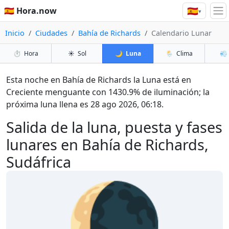
🇪🇸
🇪🇸 Hora.now
▾
Inicio
Ciudades
Bahía de Richards
Calendario Lunar
⏱️
Hora
☀️
Sol
🌙
Luna
🌦️
Clima
💨
Esta noche en Bahía de Richards la Luna está en
Creciente menguante con 1430.9% de iluminación; la
próxima luna llena es 28 ago 2026, 06:18.
Salida de la luna, puesta y fases
lunares en Bahía de Richards,
Sudáfrica
🌘