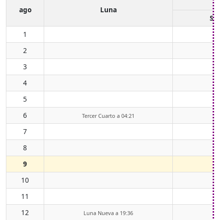
ago
Luna
Sal
1
2
3
4
5
6
Tercer Cuarto a 04:21
7
8
9
10
11
12
Luna Nueva a 19:36