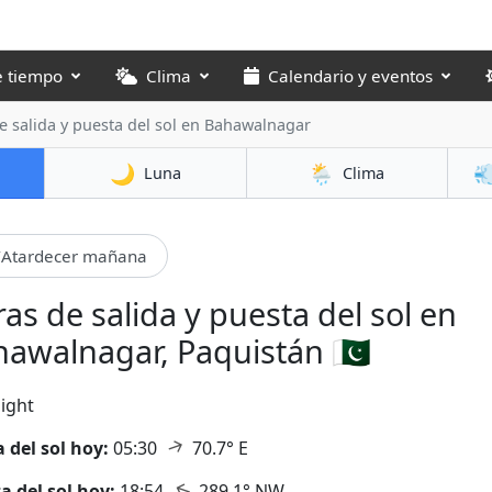
e tiempo
Clima
Calendario y eventos
 salida y puesta del sol
en Bahawalnagar
🌙
🌦️

Luna
Clima
Atardecer mañana
as de salida y puesta del sol en
awalnagar, Paquistán 🇵🇰
ight
↑
a del sol hoy:
05:30
70.7° E
↑
a del sol hoy:
18:54
289.1° NW