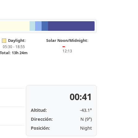
Daylight:
Solar Noon/Midnight:
05:30 - 18:55
━
12:13
Total: 13h 24m
00:41
Altitud:
-43.1°
Dirección:
N (9°)
Posición:
Night