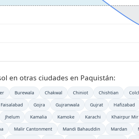
sol en otras ciudades en Paquistán:
er
Burewala
Chakwal
Chiniot
Chishtian
Colc
Faisalabad
Gojra
Gujranwala
Gujrat
Hafizabad
Jhelum
Kamalia
Kamoke
Karachi
Khairpur Mir
na
Malir Cantonment
Mandi Bahauddin
Mardan