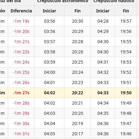
uz del día
Crepúsculo astronómico
Crepúsculo náutico
ión
Diferencia
Iniciar
Fin
Iniciar
Fin
4m
-1m 19s
03:56
20:30
04:28
19:57
2m
-1m 20s
03:56
20:29
04:29
19:56
1m
-1m 21s
03:57
20:28
04:30
19:55
0m
-1m 22s
03:58
20:26
04:30
19:54
8m
-1m 24s
03:59
20:25
04:31
19:53
7m
-1m 25s
04:00
20:24
04:32
19:52
5m
-1m 26s
04:01
20:23
04:33
19:51
4m
-1m 27s
04:02
20:22
04:33
19:50
2m
-1m 28s
04:02
20:21
04:34
19:49
1m
-1m 29s
04:03
20:20
04:35
19:48
9m
-1m 30s
04:04
20:19
04:36
19:47
8m
-1m 31s
04:05
20:17
04:36
19:46