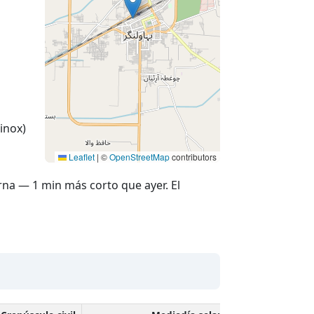
inox)
Leaflet
|
©
OpenStreetMap
contributors
rna — 1 min más corto que ayer. El