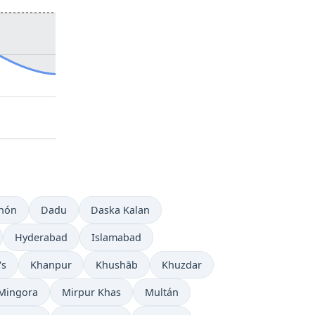
hón
Dadu
Daska Kalan
Hyderabad
Islamabad
's
Khanpur
Khushāb
Khuzdar
Mingora
Mirpur Khas
Multán