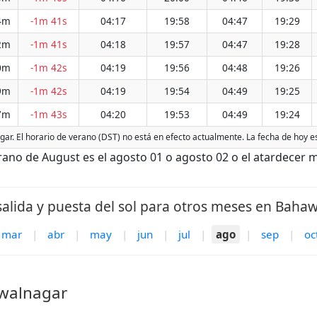
4m
-1m 41s
04:17
19:58
04:47
19:29
2m
-1m 41s
04:18
19:57
04:47
19:28
0m
-1m 42s
04:19
19:56
04:48
19:26
9m
-1m 42s
04:19
19:54
04:49
19:25
7m
-1m 43s
04:20
19:53
04:49
19:24
gar. El horario de verano (DST) no está en efecto actualmente. La fecha de hoy 
o de August es el agosto 01 o agosto 02 o el atardecer má
salida y puesta del sol para otros meses en Bahaw
mar
|
abr
|
may
|
jun
|
jul
|
ago
|
sep
|
oc
awalnagar