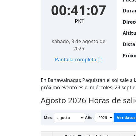
00:41:08
Durac
PKT
Direc
Altitu
sábado, 8 de agosto de
Dista
2026
Próxi
⛶
Pantalla completa
En Bahawalnagar, Paquistán el sol sale a 
próximo evento es el miércoles, 23 sept
Agosto 2026
Horas de sali
Mes:
Año:
Ver datos 