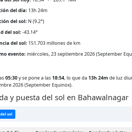
ión del día:
13h 24m
ción del sol:
N (9.2°)
d del sol:
-43.14°
ncia del sol:
151.703 millones de km
mo evento:
miércoles, 23 septiembre 2026 (September Equ
las
05:30
y se pone a las
18:54
, lo que da
13h 24m
de luz diu
iembre 2026 (September Equinox).
da y puesta del sol en Bahawalnagar
del sol