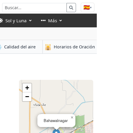
🇪🇸
▾
Sol y Luna
Más

🕌
Calidad del aire
Horarios de Oración
+
−
×
Bahawalnagar