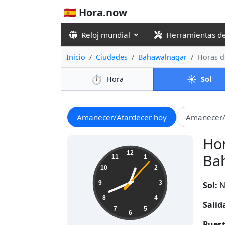
🇪🇸 Hora.now
Reloj mundial
Herramientas d
Inicio
Ciudades
Bahawalnagar
Horas de
⏱️
☀️
Hora
Sol
Amanecer/Atardecer hoy
Amanecer/
Hor
00:41:08
12
Bah
11
1
10
2
9
3
Sol:
N
8
4
Salid
7
5
6
Puest