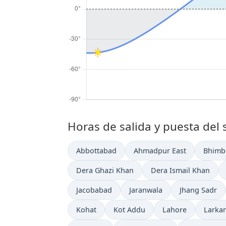
Horas de salida y puesta del 
Abbottabad
Ahmadpur East
Bhimb
Dera Ghazi Khan
Dera Ismail Khan
Jacobabad
Jaranwala
Jhang Sadr
Kohat
Kot Addu
Lahore
Larka