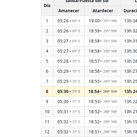
Salida/Puesta del sol
L
Día
Amanecer
Atardecer
Durac
1
05:26
19:00
13h 3
68° E
291° NW
↑
↑
2
05:26
18:59
13h 3
69° E
291° NW
↑
↑
3
05:27
18:58
13h 3
69° E
291° NW
↑
↑
4
05:27
18:58
13h 3
69° E
290° NW
↑
↑
5
05:28
18:57
13h 2
70° E
290° NW
↑
↑
6
05:29
18:56
13h 2
70° E
290° NW
↑
↑
7
05:29
18:55
13h 2
70° E
289° NW
↑
↑
8
05:30
18:54
13h 2
71° E
289° NW
↑
↑
9
05:30
18:53
13h 2
71° E
289° NW
↑
↑
10
05:31
18:52
13h 2
71° E
288° NW
↑
↑
11
05:32
18:52
13h 1
72° E
288° NW
↑
↑
12
05:32
18:51
13h 1
72° E
288° NW
↑
↑