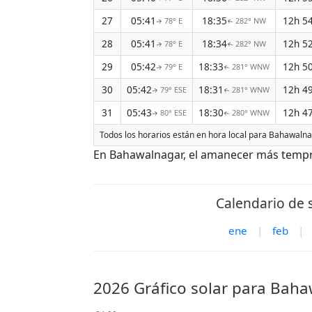
27
05:41
18:35
12h 5
78° E
282° NW
↑
↑
28
05:41
18:34
12h 5
78° E
282° NW
↑
↑
29
05:42
18:33
12h 5
79° E
281° WNW
↑
↑
30
05:42
18:31
12h 4
79° ESE
281° WNW
↑
↑
31
05:43
18:30
12h 4
80° ESE
280° WNW
↑
↑
Todos los horarios están en hora local para Bahawalna
En Bahawalnagar, el amanecer más tempran
Calendario de 
ene
|
feb
|
2026 Gráfico solar para Bah