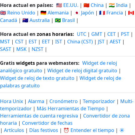
Hora actual en países:
🇺🇸 EE.UU.
|
🇨🇳 China
|
🇮🇳 India
|
🇬🇧 Reino Unido
|
🇩🇪 Alemania
|
🇯🇵 Japón
|
🇫🇷 Francia
|
🇨🇦
Canadá
|
🇦🇺 Australia
|
🇧🇷 Brasil
|
Hora actual en
zonas horarias
:
UTC
|
GMT
|
CET
|
PST
|
MST
|
CST
|
EST
|
EET
|
IST
|
China (CST)
|
JST
|
AEST
|
SAST
|
MSK
|
NZST
|
Gratis
widgets
para webmasters:
Widget de reloj
analógico gratuito
|
Widget de reloj digital gratuito
|
Widget de reloj de texto gratuito
|
Widget de reloj de
palabras gratuito
Hora Unix
|
Alarma
|
Cronómetro
|
Temporizador
|
Multi-
temporizador
|
Más Herramientas de Tiempo
|
Herramientas de cuenta regresiva
|
Convertidor de zona
horaria
|
Convertidor de fechas
|
Artículos
|
Días festivos
|
⏰ Entender el tiempo
|
☀️