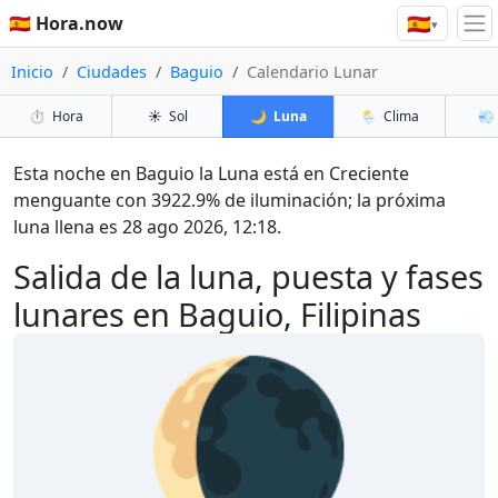
🇪🇸
🇪🇸 Hora.now
▾
Inicio
Ciudades
Baguio
Calendario Lunar
⏱️
Hora
☀️
Sol
🌙
Luna
🌦️
Clima
💨
Esta noche en Baguio la Luna está en Creciente
menguante con 3922.9% de iluminación; la próxima
luna llena es 28 ago 2026, 12:18.
Salida de la luna, puesta y fases
lunares en Baguio, Filipinas
🌘