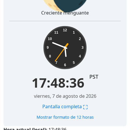
Creciente menguante
17:48:37
12
11
1
10
2
9
3
8
4
7
5
6
PST
17:48:37
viernes, 7 de agosto de 2026
⛶
Pantalla completa
Mostrar formato de 12 horas
Hora actual (local):
17:48:37