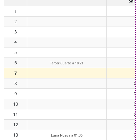
Salid
1
2
3
4
5
6
Tercer Cuarto a 10:21
7
8
00
9
01
10
02
11
03
12
04
13
05
Luna Nueva a 01:36