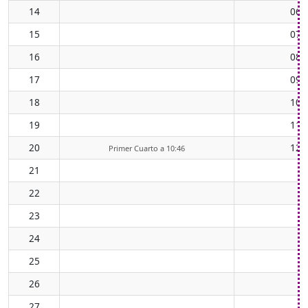
14
06:
15
07:
16
08:
17
09:
18
10:
19
11:
20
12:
Primer Cuarto a 10:46
21
22
23
24
25
26
27