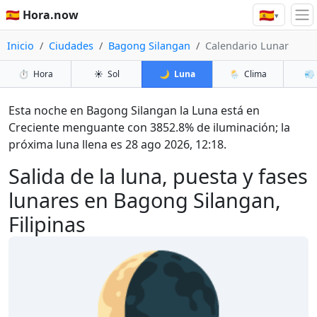
🇪🇸
🇪🇸 Hora.now
▾
Inicio
Ciudades
Bagong Silangan
Calendario Lunar
⏱️
Hora
☀️
Sol
🌙
Luna
🌦️
Clima
💨
Esta noche en Bagong Silangan la Luna está en
Creciente menguante con 3852.8% de iluminación; la
próxima luna llena es 28 ago 2026, 12:18.
Salida de la luna, puesta y fases
lunares en Bagong Silangan,
Filipinas
🌘