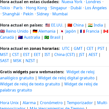
Hora actual en estas ciudades:
Nueva York
·
Londres
·
Tokio
·
París
·
Hong Kong
·
Singapur
·
Dubái
·
Los Ángeles
·
Shanghái
·
Pekín
·
Sídney
·
Mumbai
Hora actual en países:
🇺🇸 EE.UU.
|
🇨🇳 China
|
🇮🇳 India
|
🇬🇧 Reino Unido
|
🇩🇪 Alemania
|
🇯🇵 Japón
|
🇫🇷 Francia
|
🇨🇦
Canadá
|
🇦🇺 Australia
|
🇧🇷 Brasil
|
Hora actual en
zonas horarias
:
UTC
|
GMT
|
CET
|
PST
|
MST
|
CST
|
EST
|
EET
|
IST
|
China (CST)
|
JST
|
AEST
|
SAST
|
MSK
|
NZST
|
Gratis
widgets
para webmasters:
Widget de reloj
analógico gratuito
|
Widget de reloj digital gratuito
|
Widget de reloj de texto gratuito
|
Widget de reloj de
palabras gratuito
Hora Unix
|
Alarma
|
Cronómetro
|
Temporizador
|
Multi-
temporizador
|
Más Herramientas de Tiempo
|