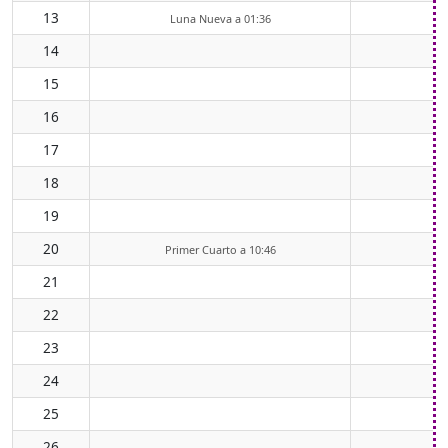
13
Luna Nueva a 01:36
14
0
15
0
16
0
17
0
18
1
19
1
20
1
Primer Cuarto a 10:46
21
22
23
24
25
26