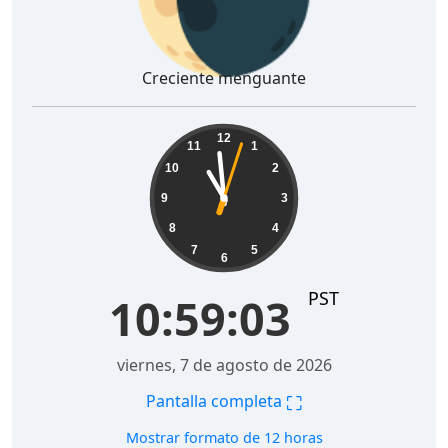
Creciente menguante
10:59:04
12
11
1
10
2
9
3
8
4
7
5
6
PST
10:59:04
viernes, 7 de agosto de 2026
⛶
Pantalla completa
Mostrar formato de 12 horas