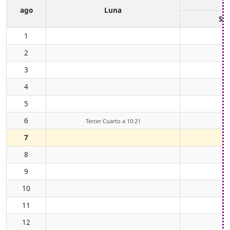
ago
Luna
Sal
1
2
3
4
5
6
Tercer Cuarto a 10:21
7
8
9
10
11
12