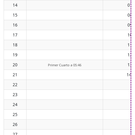
14
07:
15
08:
16
09:
17
10:
18
11:
19
12:
20
13:
Primer Cuarto a 05:46
21
14:
22
23
24
25
26
27