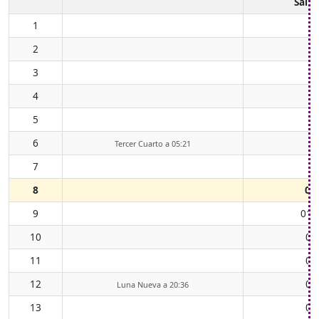
Salid
1
2
3
4
5
6
Tercer Cuarto a 05:21
7
8
00
9
01:
10
02
11
03
12
04
Luna Nueva a 20:36
13
05