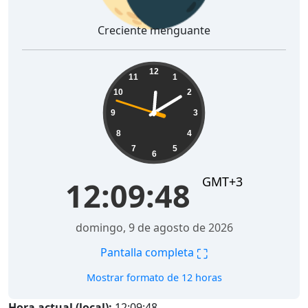
Creciente menguante
12:09:49
12
11
1
10
2
9
3
8
4
7
5
6
GMT+3
12:09:49
domingo, 9 de agosto de 2026
⛶
Pantalla completa
Mostrar formato de 12 horas
Hora actual (local):
12:09:49