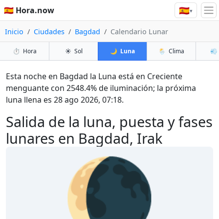
🇪🇸
🇪🇸 Hora.now
▾
Inicio
Ciudades
Bagdad
Calendario Lunar
⏱️
Hora
☀️
Sol
🌙
Luna
🌦️
Clima
💨
Esta noche en Bagdad la Luna está en Creciente
menguante con 2548.4% de iluminación; la próxima
luna llena es 28 ago 2026, 07:18.
Salida de la luna, puesta y fases
lunares en Bagdad, Irak
🌘