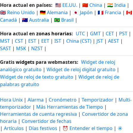
Hora actual en países:
🇺🇸 EE.UU.
|
🇨🇳 China
|
🇮🇳 India
|
🇬🇧 Reino Unido
|
🇩🇪 Alemania
|
🇯🇵 Japón
|
🇫🇷 Francia
|
🇨🇦
Canadá
|
🇦🇺 Australia
|
🇧🇷 Brasil
|
Hora actual en
zonas horarias
:
UTC
|
GMT
|
CET
|
PST
|
MST
|
CST
|
EST
|
EET
|
IST
|
China (CST)
|
JST
|
AEST
|
SAST
|
MSK
|
NZST
|
Gratis
widgets
para webmasters:
Widget de reloj
analógico gratuito
|
Widget de reloj digital gratuito
|
Widget de reloj de texto gratuito
|
Widget de reloj de
palabras gratuito
Hora Unix
|
Alarma
|
Cronómetro
|
Temporizador
|
Multi-
temporizador
|
Más Herramientas de Tiempo
|
Herramientas de cuenta regresiva
|
Convertidor de zona
horaria
|
Convertidor de fechas
|
Artículos
|
Días festivos
|
⏰ Entender el tiempo
|
☀️