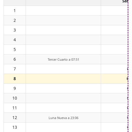
Salid
1
2
3
4
5
6
Tercer Cuarto a 07:51
7
00
8
01
9
02
10
03
11
04
12
05
Luna Nueva a 23:06
13
06