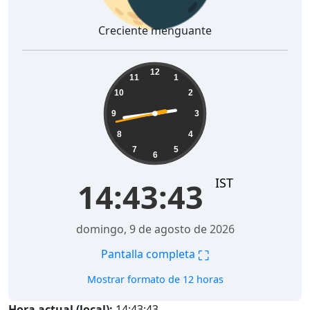
Creciente menguante
14:43:44
12
11
1
10
2
9
3
8
4
7
5
6
IST
14:43:44
domingo, 9 de agosto de 2026
⛶
Pantalla completa
Mostrar formato de 12 horas
Hora actual (local):
14:43:44