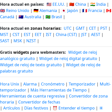
Hora actual en países:
🇺🇸 EE.UU.
|
🇨🇳 China
|
🇮🇳 India
|
🇬🇧 Reino Unido
|
🇩🇪 Alemania
|
🇯🇵 Japón
|
🇫🇷 Francia
|
🇨🇦
Canadá
|
🇦🇺 Australia
|
🇧🇷 Brasil
|
Hora actual en
zonas horarias
:
UTC
|
GMT
|
CET
|
PST
|
MST
|
CST
|
EST
|
EET
|
IST
|
China (CST)
|
JST
|
AEST
|
SAST
|
MSK
|
NZST
|
Gratis
widgets
para webmasters:
Widget de reloj
analógico gratuito
|
Widget de reloj digital gratuito
|
Widget de reloj de texto gratuito
|
Widget de reloj de
palabras gratuito
Hora Unix
|
Alarma
|
Cronómetro
|
Temporizador
|
Multi-
temporizador
|
Más Herramientas de Tiempo
|
Herramientas de cuenta regresiva
|
Convertidor de zona
horaria
|
Convertidor de fechas
|
Artículos
|
Días festivos
|
⏰ Entender el tiempo
|
☀️