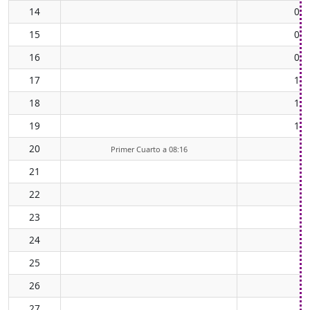
14
07:
15
08:
16
09:
17
10:
18
11:
19
12:
20
Primer Cuarto a 08:16
21
22
23
24
25
26
27