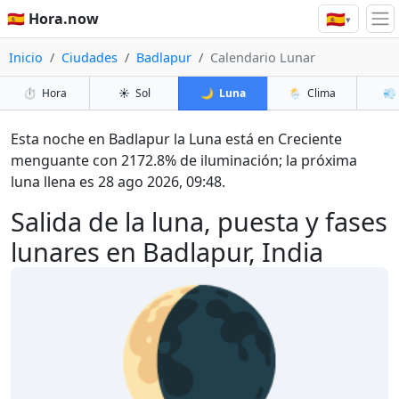
🇪🇸
🇪🇸 Hora.now
▾
Inicio
Ciudades
Badlapur
Calendario Lunar
⏱️
Hora
☀️
Sol
🌙
Luna
🌦️
Clima
💨
Esta noche en Badlapur la Luna está en Creciente
menguante con 2172.8% de iluminación; la próxima
luna llena es 28 ago 2026, 09:48.
Salida de la luna, puesta y fases
lunares en Badlapur, India
🌘