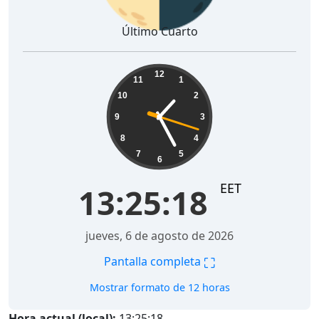
Último Cuarto
13:25:19
12
11
1
10
2
9
3
8
4
7
5
6
EET
13:25:19
jueves, 6 de agosto de 2026
⛶
Pantalla completa
Mostrar formato de 12 horas
Hora actual (local):
13:25:19