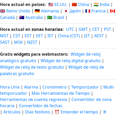
Hora actual en países:
🇺🇸 EE.UU.
|
🇨🇳 China
|
🇮🇳 India
|
🇬🇧 Reino Unido
|
🇩🇪 Alemania
|
🇯🇵 Japón
|
🇫🇷 Francia
|
🇨🇦
Canadá
|
🇦🇺 Australia
|
🇧🇷 Brasil
|
Hora actual en
zonas horarias
:
UTC
|
GMT
|
CET
|
PST
|
MST
|
CST
|
EST
|
EET
|
IST
|
China (CST)
|
JST
|
AEST
|
SAST
|
MSK
|
NZST
|
Gratis
widgets
para webmasters:
Widget de reloj
analógico gratuito
|
Widget de reloj digital gratuito
|
Widget de reloj de texto gratuito
|
Widget de reloj de
palabras gratuito
Hora Unix
|
Alarma
|
Cronómetro
|
Temporizador
|
Multi-
temporizador
|
Más Herramientas de Tiempo
|
Herramientas de cuenta regresiva
|
Convertidor de zona
horaria
|
Convertidor de fechas
|
Artículos
|
Días festivos
|
⏰ Entender el tiempo
|
☀️