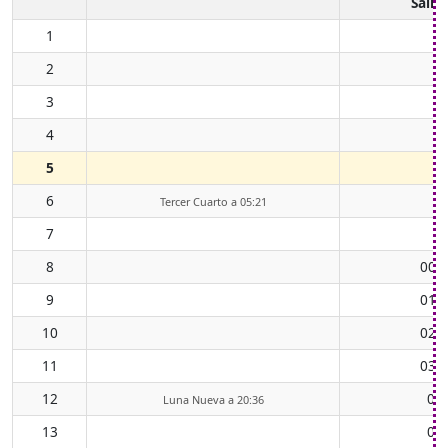
Salid
1
2
3
4
5
6
Tercer Cuarto a 05:21
7
8
00:
9
01:
10
02:
11
03:
12
05
Luna Nueva a 20:36
13
06