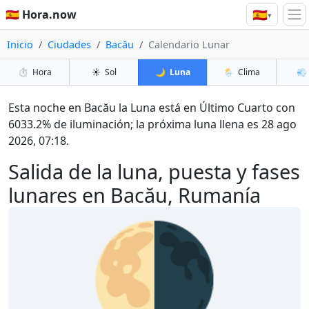
🇪🇸
🇪🇸 Hora.now
▾
Inicio
Ciudades
Bacău
Calendario Lunar
⏱️
Hora
☀️
Sol
🌙
Luna
🌦️
Clima
💨
Esta noche en Bacău la Luna está en Último Cuarto con
6033.2% de iluminación; la próxima luna llena es 28 ago
2026, 07:18.
Salida de la luna, puesta y fases
lunares en Bacău, Rumanía
🌗