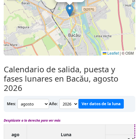
Leaflet
|
© OSM
Calendario de salida, puesta y
fases lunares en Bacău, agosto
2026
Mes:
Año:
Ver datos de la luna
Desplázate a la derecha para ver más
ago
Luna