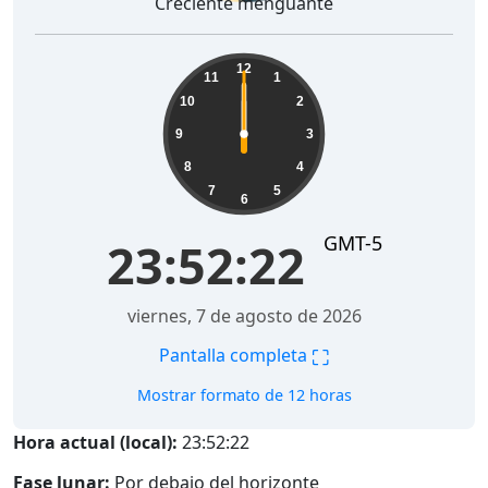
Creciente menguante
12
11
1
10
2
9
3
8
4
7
5
6
GMT-5
23:52:22
viernes, 7 de agosto de 2026
⛶
Pantalla completa
Mostrar formato de 12 horas
Hora actual (local):
23:52:22
Fase lunar:
Por debajo del horizonte