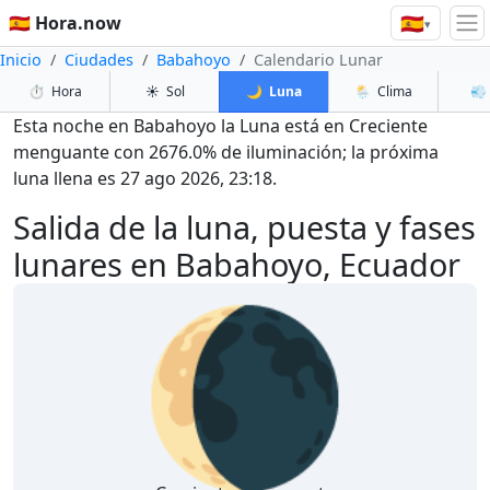
🇪🇸
🇪🇸 Hora.now
▾
Inicio
Ciudades
Babahoyo
Calendario Lunar
⏱️
Hora
☀️
Sol
🌙
Luna
🌦️
Clima
💨
Esta noche en Babahoyo la Luna está en Creciente
menguante con 2676.0% de iluminación; la próxima
luna llena es 27 ago 2026, 23:18.
Salida de la luna, puesta y fases
lunares en Babahoyo, Ecuador
🌘