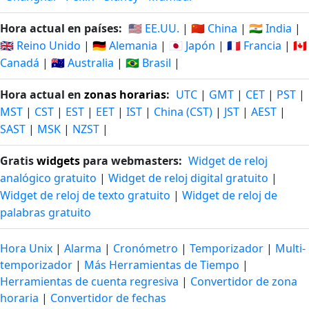
Hora actual en países:
🇺🇸 EE.UU.
|
🇨🇳 China
|
🇮🇳 India
|
🇬🇧 Reino Unido
|
🇩🇪 Alemania
|
🇯🇵 Japón
|
🇫🇷 Francia
|
🇨🇦
Canadá
|
🇦🇺 Australia
|
🇧🇷 Brasil
|
Hora actual en
zonas horarias
:
UTC
|
GMT
|
CET
|
PST
|
MST
|
CST
|
EST
|
EET
|
IST
|
China (CST)
|
JST
|
AEST
|
SAST
|
MSK
|
NZST
|
Gratis
widgets
para webmasters:
Widget de reloj
analógico gratuito
|
Widget de reloj digital gratuito
|
Widget de reloj de texto gratuito
|
Widget de reloj de
palabras gratuito
Hora Unix
|
Alarma
|
Cronómetro
|
Temporizador
|
Multi-
temporizador
|
Más Herramientas de Tiempo
|
Herramientas de cuenta regresiva
|
Convertidor de zona
horaria
|
Convertidor de fechas