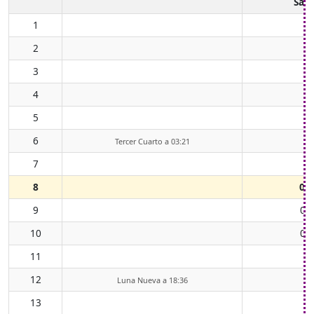
Sali
1
2
3
4
5
6
Tercer Cuarto a 03:21
7
8
00
9
01
10
02
11
0
12
0
Luna Nueva a 18:36
13
0