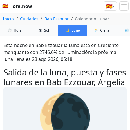
🇪🇸
🇪🇸 Hora.now
▾
Inicio
Ciudades
Bab Ezzouar
Calendario Lunar
⏱️
Hora
☀️
Sol
🌙
Luna
🌦️
Clima
💨
Esta noche en Bab Ezzouar la Luna está en Creciente
menguante con 2746.6% de iluminación; la próxima
luna llena es 28 ago 2026, 05:18.
Salida de la luna, puesta y fases
lunares en Bab Ezzouar, Argelia
🌘