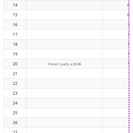
14
07
15
08
16
10
17
11
18
12
19
13
20
14
Primer Cuarto a 03:46
21
22
23
24
25
26
27