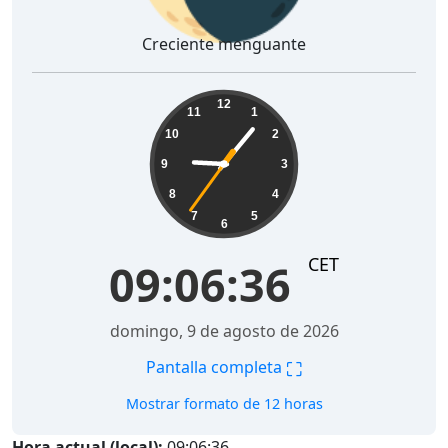
Creciente menguante
09:06:37
12
11
1
10
2
9
3
8
4
7
5
6
CET
09:06:37
domingo, 9 de agosto de 2026
⛶
Pantalla completa
Mostrar formato de 12 horas
Hora actual (local):
09:06:37