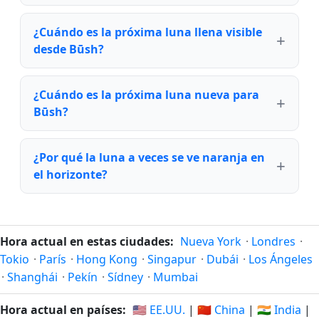
¿Cuándo es la próxima luna llena visible
desde Būsh?
¿Cuándo es la próxima luna nueva para
Būsh?
¿Por qué la luna a veces se ve naranja en
el horizonte?
Hora actual en estas ciudades:
Nueva York
·
Londres
·
Tokio
·
París
·
Hong Kong
·
Singapur
·
Dubái
·
Los Ángeles
·
Shanghái
·
Pekín
·
Sídney
·
Mumbai
Hora actual en países:
🇺🇸 EE.UU.
|
🇨🇳 China
|
🇮🇳 India
|