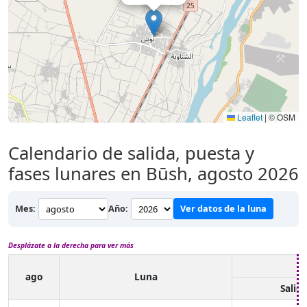
Leaflet
|
© OSM
Calendario de salida, puesta y
fases lunares en Būsh, agosto 2026
Mes:
Año:
Ver datos de la luna
Desplázate a la derecha para ver más
ago
Luna
Salid