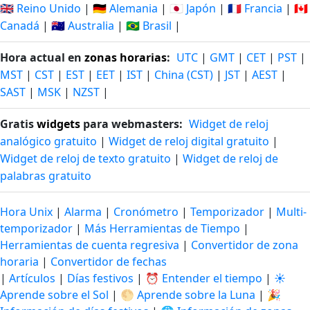
🇬🇧 Reino Unido
|
🇩🇪 Alemania
|
🇯🇵 Japón
|
🇫🇷 Francia
|
🇨🇦
Canadá
|
🇦🇺 Australia
|
🇧🇷 Brasil
|
Hora actual en
zonas horarias
:
UTC
|
GMT
|
CET
|
PST
|
MST
|
CST
|
EST
|
EET
|
IST
|
China (CST)
|
JST
|
AEST
|
SAST
|
MSK
|
NZST
|
Gratis
widgets
para webmasters:
Widget de reloj
analógico gratuito
|
Widget de reloj digital gratuito
|
Widget de reloj de texto gratuito
|
Widget de reloj de
palabras gratuito
Hora Unix
|
Alarma
|
Cronómetro
|
Temporizador
|
Multi-
temporizador
|
Más Herramientas de Tiempo
|
Herramientas de cuenta regresiva
|
Convertidor de zona
horaria
|
Convertidor de fechas
|
Artículos
|
Días festivos
|
⏰ Entender el tiempo
|
☀️
Aprende sobre el Sol
|
🌕 Aprende sobre la Luna
|
🎉