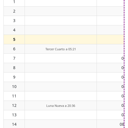
1
2
3
4
5
6
Tercer Cuarto a 05:21
7
00:
8
01:
9
02:
10
03:
11
04:
12
05:
Luna Nueva a 20:36
13
06:
14
08:0