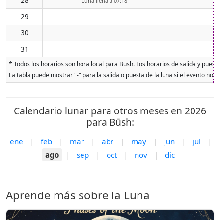
28
Luna llena a 07:18
29
30
31
* Todos los horarios son hora local para Būsh. Los horarios de salida y puesta
La tabla puede mostrar "-" para la salida o puesta de la luna si el evento no o
Calendario lunar para otros meses en 2026
para Būsh:
ene
|
feb
|
mar
|
abr
|
may
|
jun
|
jul
|
ago
|
sep
|
oct
|
nov
|
dic
Aprende más sobre la Luna