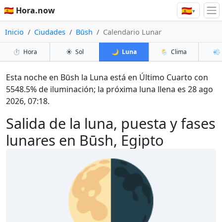
🇪🇸
🇪🇸 Hora.now
▾
Inicio
Ciudades
Būsh
Calendario Lunar
⏱️
Hora
☀️
Sol
🌙
Luna
🌦️
Clima
💨
Esta noche en Būsh la Luna está en Último Cuarto con
5548.5% de iluminación; la próxima luna llena es 28 ago
2026, 07:18.
Salida de la luna, puesta y fases
lunares en Būsh, Egipto
🌗