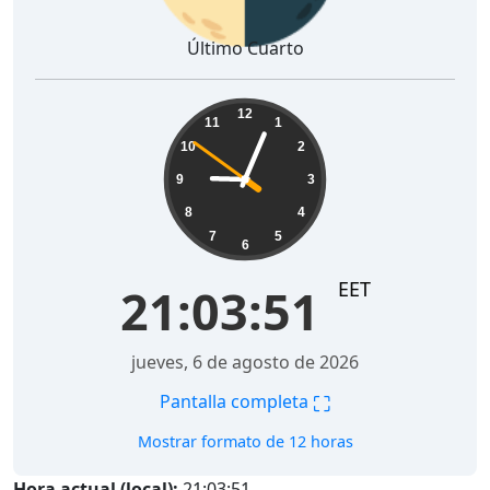
Último Cuarto
21:03:52
12
11
1
10
2
9
3
8
4
7
5
6
EET
21:03:52
jueves, 6 de agosto de 2026
⛶
Pantalla completa
Mostrar formato de 12 horas
Hora actual (local):
21:03:52