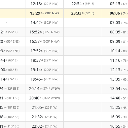
12:18
22:54
05:15
(291° NW)
(66° E)
( 69.
↑
↑
13:29
23:33
06:06
(298° NW)
(60° E)
↑
↑
( 74.
-
14:42
07:03
(302° NW)
↑
( 78.
:21
15:52
08:05
(56° E)
(305° NNW)
↑
↑
( 81.
20
16:57
09:09
(55° ENE)
(305° NNW)
↑
↑
( 81.
29
17:52
10:14
(56° ENE)
(302° NW)
↑
↑
( 80.
:44
18:37
11:16
(60° E)
(297° NW)
↑
( 76.
↑
:00
19:14
12:13
(66° E)
(290° NW)
( 71.
↑
↑
:14
19:46
13:05
(74° E)
(282° NW)
( 65.
↑
↑
24
20:14
13:54
(82° ESE)
(274° WNW)
( 58.
↑
↑
31
20:40
14:40
(90° ESE)
(266° WNW)
( 51.
↑
↑
35
21:05
15:25
(98° ESE)
(258° W)
( 45.
↑
↑
38
21:32
16:09
(106° SE)
(251° W)
( 39.
↑
↑
41
22:02
16:55
(113° SE)
(245° W)
( 34.
↑
↑