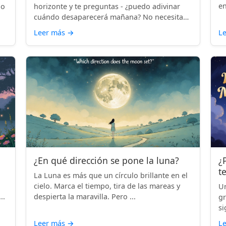
en
lo
horizonte y te preguntas - ¿puedo adivinar
cuándo desaparecerá mañana? No necesitas
...
Leer más
→
L
¿En qué dirección se pone la luna?
¿
t
La Luna es más que un círculo brillante en el
cielo. Marca el tiempo, tira de las mareas y
Un
..
despierta la maravilla. Pero ...
gr
si
Leer más
→
L