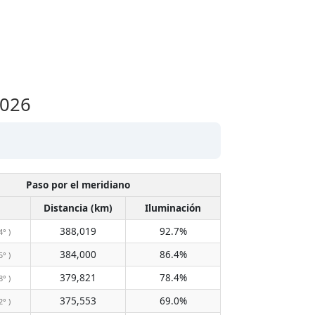
2026
Paso por el meridiano
Distancia (km)
Iluminación
388,019
92.7%
4° )
384,000
86.4%
5° )
379,821
78.4%
8° )
375,553
69.0%
2° )