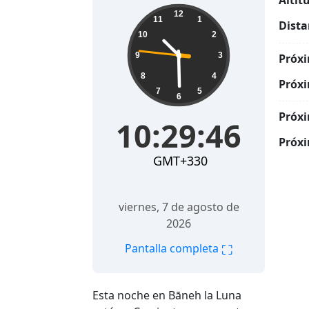
Altit
10:29:48
12
11
1
Dista
10
2
9
3
Próxi
8
4
Próxi
7
5
6
Próxi
10:29:48
Próxi
GMT+330
viernes, 7 de agosto de
2026
⛶
Pantalla completa
Esta noche en Bāneh la Luna