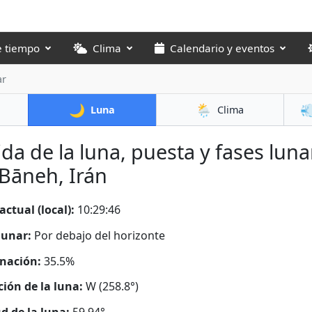
e tiempo
Clima
Calendario y eventos
ar
🌙
🌦️

Luna
Clima
ida de la luna, puesta y fases luna
Bāneh, Irán
actual (local):
10:29:48
lunar:
Por debajo del horizonte
nación:
35.5%
ción de la luna:
W (258.8°)