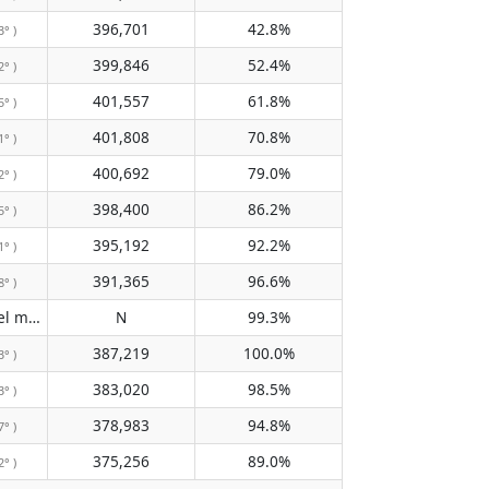
396,701
42.8%
3° )
399,846
52.4%
2° )
401,557
61.8%
5° )
401,808
70.8%
1° )
400,692
79.0%
2° )
398,400
86.2%
5° )
395,192
92.2%
1° )
391,365
96.6%
8° )
No pasa por el meridiano
N
99.3%
( N )
387,219
100.0%
3° )
383,020
98.5%
3° )
378,983
94.8%
7° )
375,256
89.0%
2° )