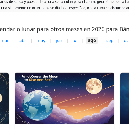
rios de salida y puesta de la luna se calculan para el centro geométrico de la Lu
 luna si el evento no ocurre en ese día local específico, o si la Luna es circumpol
endario lunar para otros meses en 2026 para Bā
mar
|
abr
|
may
|
jun
|
jul
|
ago
|
sep
|
oc