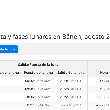
sta y fases lunares en Bāneh, agosto 
de la luna
Salida/Puesta de la luna
a de la luna
Puesta de la luna
Salida de la luna
Hora
08:02
21:04
02:16
(260° WNW)
(96° ESE)
( 44.
↑
↑
09:04
21:28
02:59
(268° WNW)
(88° ESE)
( 50.
↑
↑
10:06
21:54
03:42
(276° WNW)
(80° ESE)
( 56.
↑
↑
11:11
22:22
04:27
(284° NW)
(73° E)
( 63.
↑
↑