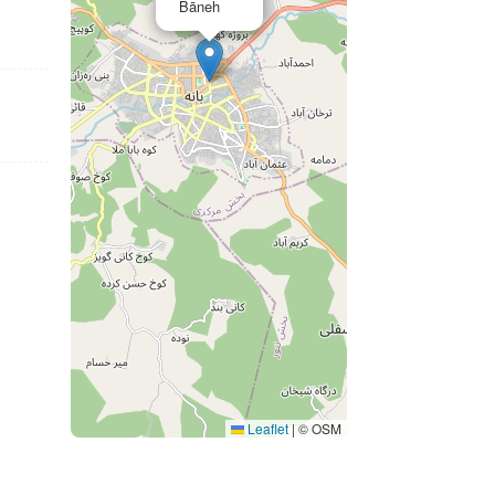
Bāneh
Leaflet
|
© OSM