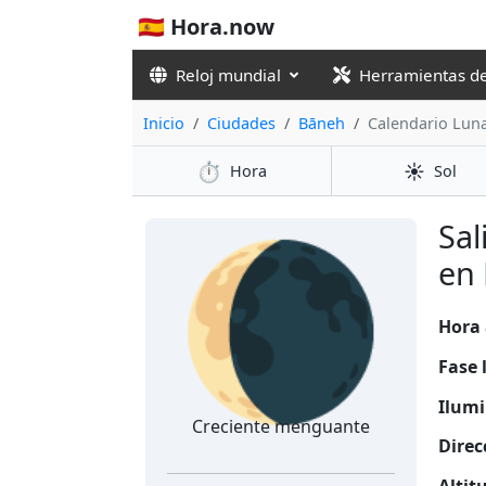
🇪🇸 Hora.now
Reloj mundial
Herramientas d
Inicio
Ciudades
Bāneh
Calendario Lun
⏱️
☀️
Hora
Sol
🌘
Sal
en 
Hora 
Fase 
Ilumi
Creciente menguante
Direc