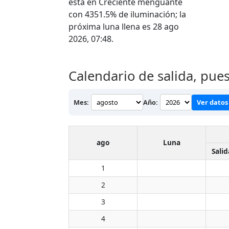
está en Creciente menguante
con 4351.5% de iluminación; la
próxima luna llena es 28 ago
2026, 07:48.
Calendario de salida, pue
Mes:
Año:
Ver datos 
ago
Luna
Salid
1
2
3
4