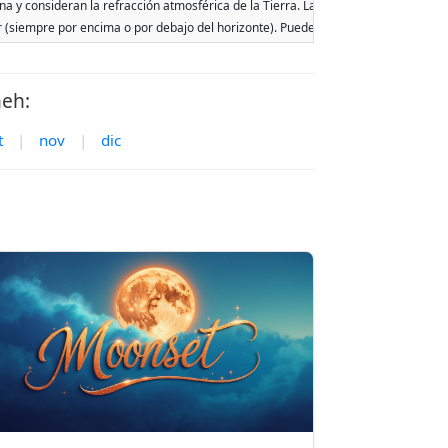
na y consideran la refracción atmosférica de la Tierra. Las fechas se basan en el 
ar (siempre por encima o por debajo del horizonte). Pueden ocurrir dos salidas o p
neh:
t
|
nov
|
dic