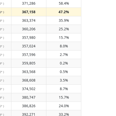
371,286
58.4%
2° )
367,158
47.2%
6° )
363,374
35.9%
8° )
360,206
25.2%
3° )
357,980
15.7%
9° )
357,024
8.0%
3° )
357,596
2.7%
6° )
359,805
0.2%
4° )
363,568
0.5%
2° )
368,608
3.5%
5° )
374,502
8.7%
8° )
380,747
15.7%
4° )
386,826
24.0%
5° )
392,271
33.2%
4° )