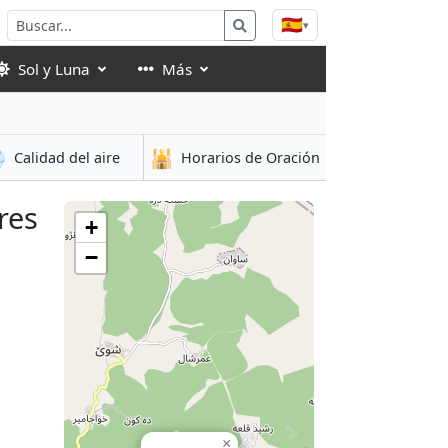
🇪🇸
▾
Sol y Luna
Más

🕌
Calidad del aire
Horarios de Oración
res
+
−
×