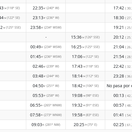
43
22:35
17:42
(118° SE)
(240° W)
↑
↑
( 30.
44
23:13
18:30
(122° SE)
(236° W)
↑
↑
( 27.
42
23:58
19:21
(125° SSE)
(234° WSW)
↑
↑
( 25.
-
15:36
20:12
(126° SSE)
↑
( 25.
00:49
16:25
21:04
(234° WSW)
(125° SSE)
↑
↑
( 26.
01:45
17:06
21:54
(236° WSW)
(122° SE)
↑
↑
( 28.
02:46
17:43
22:42
(239° W)
(118° SE)
↑
↑
( 32.
03:48
18:14
23:28
(244° W)
(112° SE)
( 36.
↑
↑
04:50
18:42
(251° W)
(106° SE)
↑
↑
05:53
19:08
00:13
(258° W)
(98° ESE)
( 42.
↑
↑
06:55
19:32
00:57
(265° WNW)
(91° ESE)
( 48.
↑
↑
07:58
19:58
01:41
(273° WNW)
(83° ESE)
( 54.
↑
↑
09:03
20:25
02:25
(281° NW)
(75° E)
( 61.
↑
↑