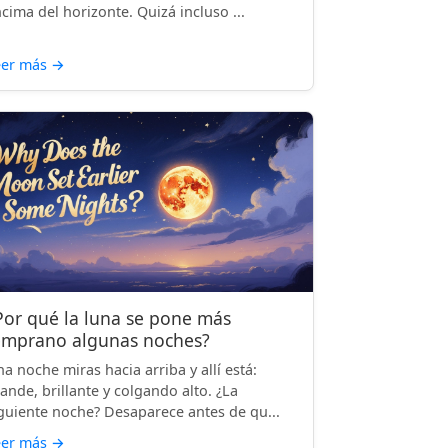
cima del horizonte. Quizá incluso ...
eer más
→
Por qué la luna se pone más
emprano algunas noches?
a noche miras hacia arriba y allí está:
ande, brillante y colgando alto. ¿La
guiente noche? Desaparece antes de qu...
eer más
→