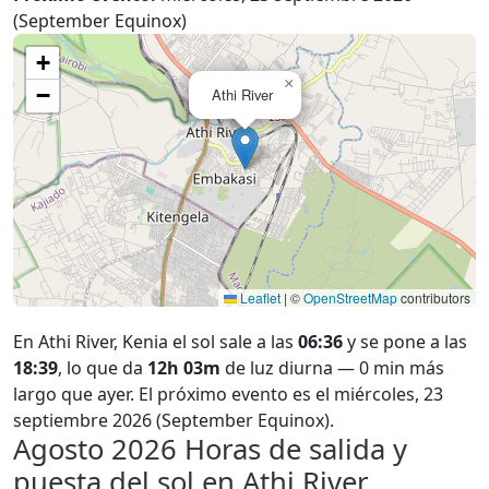
(September Equinox)
+
×
−
Athi River
Leaflet
|
©
OpenStreetMap
contributors
En Athi River, Kenia el sol sale a las
06:36
y se pone a las
18:39
, lo que da
12h 03m
de luz diurna — 0 min más
largo que ayer. El próximo evento es el miércoles, 23
septiembre 2026 (September Equinox).
Agosto 2026
Horas de salida y
puesta del sol en Athi River