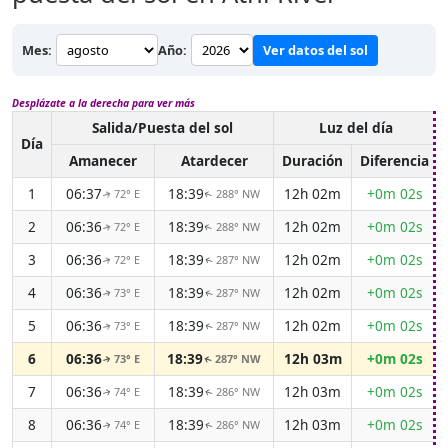
Mes:
Año:
Ver datos del sol
Desplázate a la derecha para ver más
Salida/Puesta del sol
Luz del día
Día
Amanecer
Atardecer
Duración
Diferencia
1
06:37
18:39
12h 02m
+0m 02s
72° E
288° NW
↑
↑
2
06:36
18:39
12h 02m
+0m 02s
72° E
288° NW
↑
↑
3
06:36
18:39
12h 02m
+0m 02s
72° E
287° NW
↑
↑
4
06:36
18:39
12h 02m
+0m 02s
73° E
287° NW
↑
↑
5
06:36
18:39
12h 02m
+0m 02s
73° E
287° NW
↑
↑
6
06:36
18:39
12h 03m
+0m 02s
73° E
287° NW
↑
↑
7
06:36
18:39
12h 03m
+0m 02s
74° E
286° NW
↑
↑
8
06:36
18:39
12h 03m
+0m 02s
74° E
286° NW
↑
↑