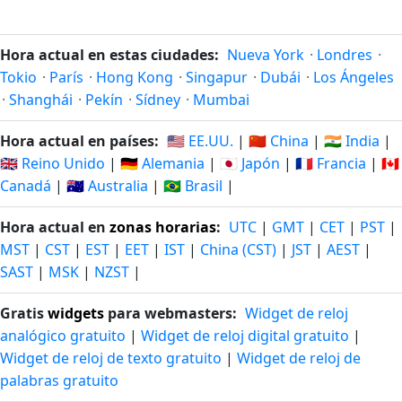
Hora actual en estas ciudades:
Nueva York
·
Londres
·
Tokio
·
París
·
Hong Kong
·
Singapur
·
Dubái
·
Los Ángeles
·
Shanghái
·
Pekín
·
Sídney
·
Mumbai
Hora actual en países:
🇺🇸 EE.UU.
|
🇨🇳 China
|
🇮🇳 India
|
🇬🇧 Reino Unido
|
🇩🇪 Alemania
|
🇯🇵 Japón
|
🇫🇷 Francia
|
🇨🇦
Canadá
|
🇦🇺 Australia
|
🇧🇷 Brasil
|
Hora actual en
zonas horarias
:
UTC
|
GMT
|
CET
|
PST
|
MST
|
CST
|
EST
|
EET
|
IST
|
China (CST)
|
JST
|
AEST
|
SAST
|
MSK
|
NZST
|
Gratis
widgets
para webmasters:
Widget de reloj
analógico gratuito
|
Widget de reloj digital gratuito
|
Widget de reloj de texto gratuito
|
Widget de reloj de
palabras gratuito