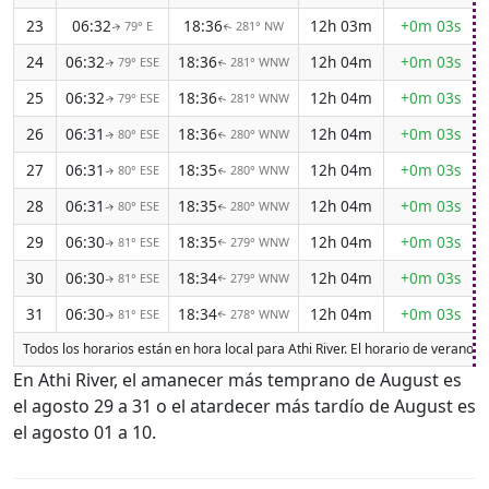
23
06:32
18:36
12h 03m
+0m 03s
79° E
281° NW
↑
↑
24
06:32
18:36
12h 04m
+0m 03s
79° ESE
281° WNW
↑
↑
25
06:32
18:36
12h 04m
+0m 03s
79° ESE
281° WNW
↑
↑
26
06:31
18:36
12h 04m
+0m 03s
80° ESE
280° WNW
↑
↑
27
06:31
18:35
12h 04m
+0m 03s
80° ESE
280° WNW
↑
↑
28
06:31
18:35
12h 04m
+0m 03s
80° ESE
280° WNW
↑
↑
29
06:30
18:35
12h 04m
+0m 03s
81° ESE
279° WNW
↑
↑
30
06:30
18:34
12h 04m
+0m 03s
81° ESE
279° WNW
↑
↑
31
06:30
18:34
12h 04m
+0m 03s
81° ESE
278° WNW
↑
↑
Todos los horarios están en hora local para Athi River. El horario de verano 
En Athi River, el amanecer más temprano de August es
el agosto 29 a 31 o el atardecer más tardío de August es
el agosto 01 a 10.