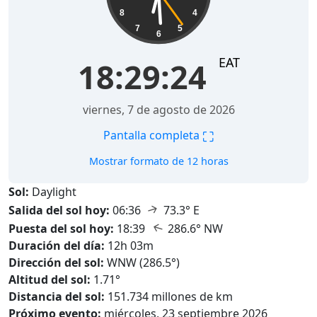
8
4
7
5
6
EAT
18:29:26
viernes, 7 de agosto de 2026
⛶
Pantalla completa
Mostrar formato de 12 horas
Sol:
Daylight
↑
Salida del sol hoy:
06:36
73.3° E
↑
Puesta del sol hoy:
18:39
286.6° NW
Duración del día:
12h 03m
Dirección del sol:
WNW (286.5°)
Altitud del sol:
1.71°
Distancia del sol:
151.734 millones de km
Próximo evento:
miércoles, 23 septiembre 2026