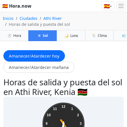
🇪🇸
🇪🇸 Hora.now
▾
Inicio
Ciudades
Athi River
Horas de salida y puesta del sol
⏱️
Hora
☀️
Sol
🌙
Luna
🌦️
Clima
💨
Amanecer/Atardecer hoy
Amanecer/Atardecer mañana
Horas de salida y puesta del sol
en Athi River, Kenia 🇰🇪
18:29:26
12
11
1
10
2
9
3