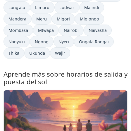
Lang'ata
Limuru
Lodwar
Malindi
Mandera
Meru
Migori
Mlolongo
Mombasa
Mtwapa
Nairobi
Naivasha
Nanyuki
Ngong
Nyeri
Ongata Rongai
Thika
Ukunda
Wajir
Aprende más sobre horarios de salida y
puesta del sol