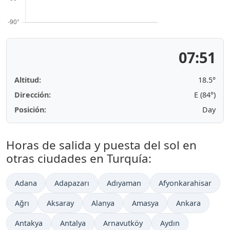
07:51
Altitud:
18.5°
Dirección:
E (84°)
Posición:
Day
Horas de salida y puesta del sol en
otras ciudades en Turquía:
Adana
Adapazarı
Adıyaman
Afyonkarahisar
Ağrı
Aksaray
Alanya
Amasya
Ankara
Antakya
Antalya
Arnavutköy
Aydın