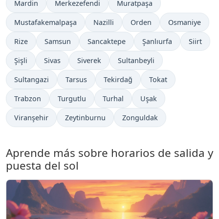
Mardin
Merkezefendi
Muratpaşa
Mustafakemalpaşa
Nazilli
Orden
Osmaniye
Rize
Samsun
Sancaktepe
Şanlıurfa
Siirt
Şişli
Sivas
Siverek
Sultanbeyli
Sultangazi
Tarsus
Tekirdağ
Tokat
Trabzon
Turgutlu
Turhal
Uşak
Viranşehir
Zeytinburnu
Zonguldak
Aprende más sobre horarios de salida y
puesta del sol