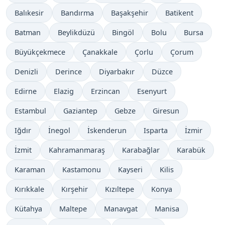
Balıkesir
Bandırma
Başakşehir
Batikent
Batman
Beylikdüzü
Bingöl
Bolu
Bursa
Büyükçekmece
Çanakkale
Çorlu
Çorum
Denizli
Derince
Diyarbakır
Düzce
Edirne
Elazig
Erzincan
Esenyurt
Estambul
Gaziantep
Gebze
Giresun
Iğdır
İnegol
İskenderun
Isparta
İzmir
İzmit
Kahramanmaraş
Karabağlar
Karabük
Karaman
Kastamonu
Kayseri
Kilis
Kırıkkale
Kırşehir
Kızıltepe
Konya
Kütahya
Maltepe
Manavgat
Manisa