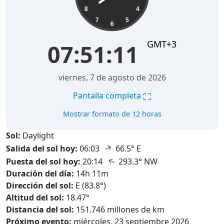
8
4
7
5
6
GMT+3
07:51:12
viernes, 7 de agosto de 2026
⛶
Pantalla completa
Mostrar formato de 12 horas
Sol:
Daylight
↑
Salida del sol hoy:
06:03
66.5° E
↑
Puesta del sol hoy:
20:14
293.3° NW
Duración del día:
14h 11m
Dirección del sol:
E (83.8°)
Altitud del sol:
18.47°
Distancia del sol:
151.746 millones de km
Próximo evento:
miércoles, 23 septiembre 2026