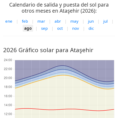
Calendario de salida y puesta del sol para
otros meses en Ataşehir (2026):
ene
|
feb
|
mar
|
abr
|
may
|
jun
|
jul
|
ago
|
sep
|
oct
|
nov
|
dic
2026 Gráfico solar para Ataşehir