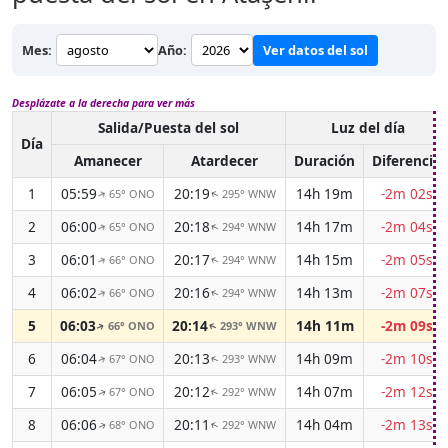
Mes:
Año:
Ver datos del sol
Desplázate a la derecha para ver más
Salida/Puesta del sol
Luz del día
Día
Amanecer
Atardecer
Duración
Diferencia
1
05:59
20:19
14h 19m
-2m 02s
65° ONO
295° WNW
↑
↑
2
06:00
20:18
14h 17m
-2m 04s
65° ONO
294° WNW
↑
↑
3
06:01
20:17
14h 15m
-2m 05s
66° ONO
294° WNW
↑
↑
4
06:02
20:16
14h 13m
-2m 07s
66° ONO
294° WNW
↑
↑
5
06:03
20:14
14h 11m
-2m 09s
66° ONO
293° WNW
↑
↑
6
06:04
20:13
14h 09m
-2m 10s
67° ONO
293° WNW
↑
↑
7
06:05
20:12
14h 07m
-2m 12s
67° ONO
292° WNW
↑
↑
8
06:06
20:11
14h 04m
-2m 13s
68° ONO
292° WNW
↑
↑