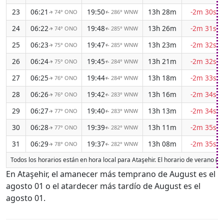
23
06:21
19:50
13h 28m
-2m 30s
74° ONO
286° WNW
↑
↑
24
06:22
19:48
13h 26m
-2m 31s
74° ONO
285° WNW
↑
↑
25
06:23
19:47
13h 23m
-2m 32s
75° ONO
285° WNW
↑
↑
26
06:24
19:45
13h 21m
-2m 32s
75° ONO
284° WNW
↑
↑
27
06:25
19:44
13h 18m
-2m 33s
76° ONO
284° WNW
↑
↑
28
06:26
19:42
13h 16m
-2m 34s
76° ONO
283° WNW
↑
↑
29
06:27
19:40
13h 13m
-2m 34s
77° ONO
283° WNW
↑
↑
30
06:28
19:39
13h 11m
-2m 35s
77° ONO
282° WNW
↑
↑
31
06:29
19:37
13h 08m
-2m 35s
78° ONO
282° WNW
↑
↑
Todos los horarios están en hora local para Ataşehir. El horario de verano (
En Ataşehir, el amanecer más temprano de August es el
agosto 01 o el atardecer más tardío de August es el
agosto 01.