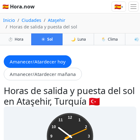
🇪🇸
🇪🇸 Hora.now
▾
Inicio
Ciudades
Ataşehir
Horas de salida y puesta del sol
⏱️
Hora
☀️
Sol
🌙
Luna
🌦️
Clima
💨
Amanecer/Atardecer hoy
Amanecer/Atardecer mañana
Horas de salida y puesta del sol
en Ataşehir, Turquía 🇹🇷
07:51:12
12
11
1
10
2
9
3