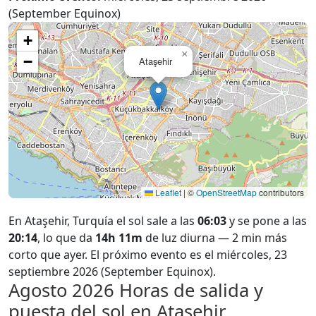
(September Equinox)
+
×
−
Ataşehir
Leaflet
|
©
OpenStreetMap
contributors
En Ataşehir, Turquía el sol sale a las
06:03
y se pone a las
20:14
, lo que da
14h 11m
de luz diurna — 2 min más
corto que ayer. El próximo evento es el miércoles, 23
septiembre 2026 (September Equinox).
Agosto 2026
Horas de salida y
puesta del sol en Ataşehir