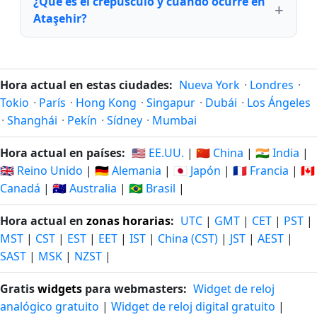
¿Qué es el crepúsculo y cuándo ocurre en
Ataşehir?
Hora actual en estas ciudades:
Nueva York
·
Londres
·
Tokio
·
París
·
Hong Kong
·
Singapur
·
Dubái
·
Los Ángeles
·
Shanghái
·
Pekín
·
Sídney
·
Mumbai
Hora actual en países:
🇺🇸 EE.UU.
|
🇨🇳 China
|
🇮🇳 India
|
🇬🇧 Reino Unido
|
🇩🇪 Alemania
|
🇯🇵 Japón
|
🇫🇷 Francia
|
🇨🇦
Canadá
|
🇦🇺 Australia
|
🇧🇷 Brasil
|
Hora actual en
zonas horarias
:
UTC
|
GMT
|
CET
|
PST
|
MST
|
CST
|
EST
|
EET
|
IST
|
China (CST)
|
JST
|
AEST
|
SAST
|
MSK
|
NZST
|
Gratis
widgets
para webmasters:
Widget de reloj
analógico gratuito
|
Widget de reloj digital gratuito
|