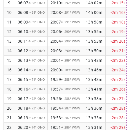
9
06:07
20:10
14h 02m
-2m 15s
68° ONO
292° WNW
↑
↑
10
06:08
20:08
14h 00m
-2m 16s
68° ONO
291° WNW
↑
↑
11
06:09
20:07
13h 58m
-2m 18s
69° ONO
291° WNW
↑
↑
12
06:10
20:06
13h 55m
-2m 19s
69° ONO
290° WNW
↑
↑
13
06:11
20:04
13h 53m
-2m 20s
70° ONO
290° WNW
↑
↑
14
06:12
20:03
13h 50m
-2m 21s
70° ONO
290° WNW
↑
↑
15
06:13
20:01
13h 48m
-2m 22s
70° ONO
289° WNW
↑
↑
16
06:14
20:00
13h 46m
-2m 24s
71° ONO
289° WNW
↑
↑
17
06:15
19:59
13h 43m
-2m 25s
71° ONO
288° WNW
↑
↑
18
06:16
19:57
13h 41m
-2m 26s
72° ONO
288° WNW
↑
↑
19
06:17
19:56
13h 38m
-2m 27s
72° ONO
288° WNW
↑
↑
20
06:18
19:54
13h 36m
-2m 28s
73° ONO
287° WNW
↑
↑
21
06:19
19:53
13h 33m
-2m 28s
73° ONO
287° WNW
↑
↑
22
06:20
19:51
13h 31m
-2m 29s
74° ONO
286° WNW
↑
↑