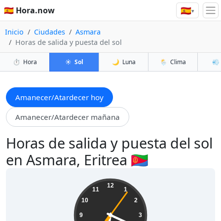
🇪🇸
🇪🇸 Hora.now
▾
Inicio
Ciudades
Asmara
Horas de salida y puesta del sol
⏱️
Hora
☀️
Sol
🌙
Luna
🌦️
Clima
💨
Amanecer/Atardecer hoy
Amanecer/Atardecer mañana
Horas de salida y puesta del sol
en Asmara, Eritrea 🇪🇷
06:19:07
12
11
1
10
2
9
3