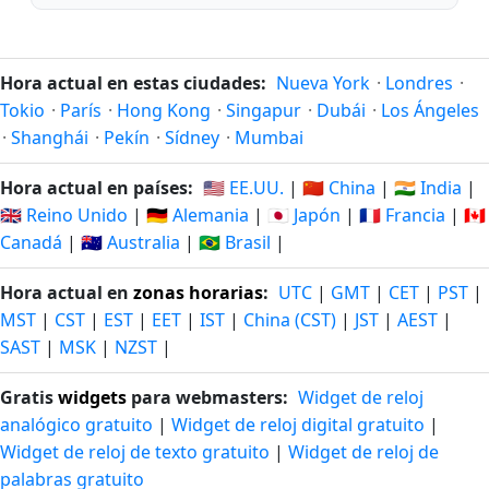
Hora actual en estas ciudades:
Nueva York
·
Londres
·
Tokio
·
París
·
Hong Kong
·
Singapur
·
Dubái
·
Los Ángeles
·
Shanghái
·
Pekín
·
Sídney
·
Mumbai
Hora actual en países:
🇺🇸 EE.UU.
|
🇨🇳 China
|
🇮🇳 India
|
🇬🇧 Reino Unido
|
🇩🇪 Alemania
|
🇯🇵 Japón
|
🇫🇷 Francia
|
🇨🇦
Canadá
|
🇦🇺 Australia
|
🇧🇷 Brasil
|
Hora actual en
zonas horarias
:
UTC
|
GMT
|
CET
|
PST
|
MST
|
CST
|
EST
|
EET
|
IST
|
China (CST)
|
JST
|
AEST
|
SAST
|
MSK
|
NZST
|
Gratis
widgets
para webmasters:
Widget de reloj
analógico gratuito
|
Widget de reloj digital gratuito
|
Widget de reloj de texto gratuito
|
Widget de reloj de
palabras gratuito