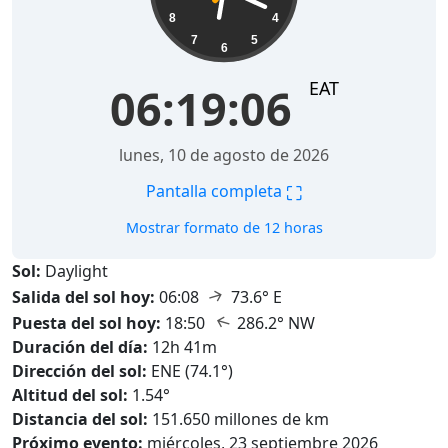
8
4
7
5
6
EAT
06:19:07
lunes, 10 de agosto de 2026
⛶
Pantalla completa
Mostrar formato de 12 horas
Sol:
Daylight
↑
Salida del sol hoy:
06:08
73.6° E
↑
Puesta del sol hoy:
18:50
286.2° NW
Duración del día:
12h 41m
Dirección del sol:
ENE (74.1°)
Altitud del sol:
1.54°
Distancia del sol:
151.650 millones de km
Próximo evento:
miércoles, 23 septiembre 2026