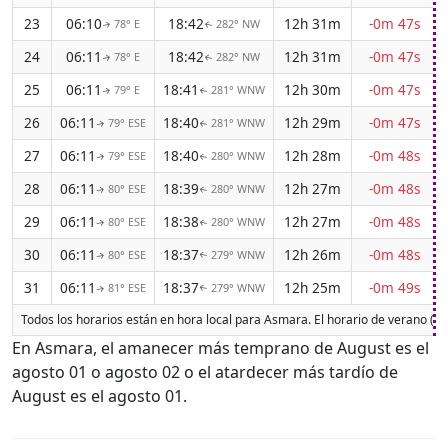
23
06:10
18:42
12h 31m
-0m 47s
78° E
282° NW
↑
↑
24
06:11
18:42
12h 31m
-0m 47s
78° E
282° NW
↑
↑
25
06:11
18:41
12h 30m
-0m 47s
79° E
281° WNW
↑
↑
26
06:11
18:40
12h 29m
-0m 47s
79° ESE
281° WNW
↑
↑
27
06:11
18:40
12h 28m
-0m 48s
79° ESE
280° WNW
↑
↑
28
06:11
18:39
12h 27m
-0m 48s
80° ESE
280° WNW
↑
↑
29
06:11
18:38
12h 27m
-0m 48s
80° ESE
280° WNW
↑
↑
30
06:11
18:37
12h 26m
-0m 48s
80° ESE
279° WNW
↑
↑
31
06:11
18:37
12h 25m
-0m 49s
81° ESE
279° WNW
↑
↑
Todos los horarios están en hora local para Asmara. El horario de verano (D
En Asmara, el amanecer más temprano de August es el
agosto 01 o agosto 02 o el atardecer más tardío de
August es el agosto 01.