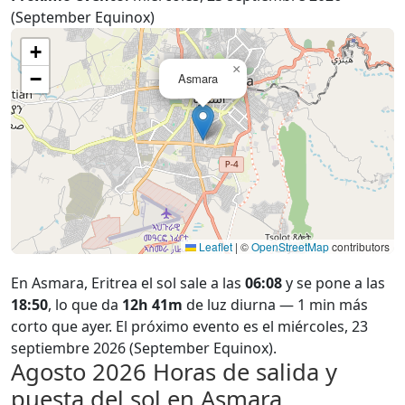
(September Equinox)
+
×
−
Asmara
Leaflet
|
©
OpenStreetMap
contributors
En Asmara, Eritrea el sol sale a las
06:08
y se pone a las
18:50
, lo que da
12h 41m
de luz diurna — 1 min más
corto que ayer. El próximo evento es el miércoles, 23
septiembre 2026 (September Equinox).
Agosto 2026
Horas de salida y
puesta del sol en Asmara