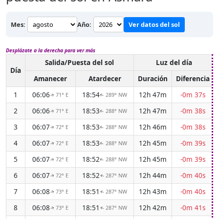
Mes:
Año:
Ver datos del sol
Desplázate a la derecha para ver más
Salida/Puesta del sol
Luz del día
Día
Amanecer
Atardecer
Duración
Diferencia
1
06:06
18:54
12h 47m
-0m 37s
71° E
289° NW
↑
↑
2
06:06
18:53
12h 47m
-0m 38s
71° E
288° NW
↑
↑
3
06:07
18:53
12h 46m
-0m 38s
72° E
288° NW
↑
↑
4
06:07
18:53
12h 45m
-0m 39s
72° E
288° NW
↑
↑
5
06:07
18:52
12h 45m
-0m 39s
72° E
288° NW
↑
↑
6
06:07
18:52
12h 44m
-0m 40s
72° E
287° NW
↑
↑
7
06:08
18:51
12h 43m
-0m 40s
73° E
287° NW
↑
↑
8
06:08
18:51
12h 42m
-0m 41s
73° E
287° NW
↑
↑