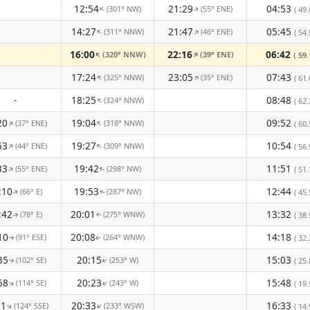
12:54
21:29
04:53
(301° NW)
(55° ENE)
↑
↑
( 49.
14:27
21:47
05:45
(311° NNW)
(46° ENE)
↑
↑
( 54.
16:00
22:16
06:42
(320° NNW)
(39° ENE)
↑
↑
( 59.
17:24
23:05
07:43
(325° NNW)
(35° ENE)
↑
↑
( 61.
-
18:25
08:48
(324° NNW)
↑
( 62.
20
19:04
09:52
(37° ENE)
(318° NNW)
↑
↑
( 60.
53
19:27
10:54
(44° ENE)
(309° NNW)
↑
↑
( 56.
33
19:42
11:51
(55° ENE)
(298° NW)
↑
↑
( 51.
:10
19:53
12:44
(66° E)
(287° NW)
( 45.
↑
↑
:42
20:01
13:32
(78° E)
(275° WNW)
( 38.
↑
↑
10
20:08
14:18
(91° ESE)
(264° WNW)
( 32.
↑
↑
35
20:15
15:03
(102° SE)
(253° W)
( 25.
↑
↑
58
20:23
15:48
(114° SE)
(243° W)
( 19.
↑
↑
21
20:33
16:33
(124° SSE)
(233° WSW)
↑
↑
( 14.