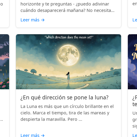
en
lo
horizonte y te preguntas - ¿puedo adivinar
cuándo desaparecerá mañana? No necesitas
...
Leer más
→
L
¿En qué dirección se pone la luna?
¿
t
La Luna es más que un círculo brillante en el
cielo. Marca el tiempo, tira de las mareas y
Un
..
despierta la maravilla. Pero ...
gr
si
Leer más
→
L