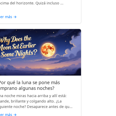
cima del horizonte. Quizá incluso ...
eer más
→
Por qué la luna se pone más
emprano algunas noches?
a noche miras hacia arriba y allí está:
ande, brillante y colgando alto. ¿La
guiente noche? Desaparece antes de qu...
eer más
→