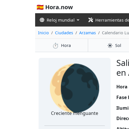
🇪🇸 Hora.now
Reloj mundial
Herramientas d
Inicio
Ciudades
Arzamas
Calendario L
⏱️
☀️
Hora
Sol
🌘
Sal
en 
Hora 
Fase 
Ilumi
Creciente menguante
Direc