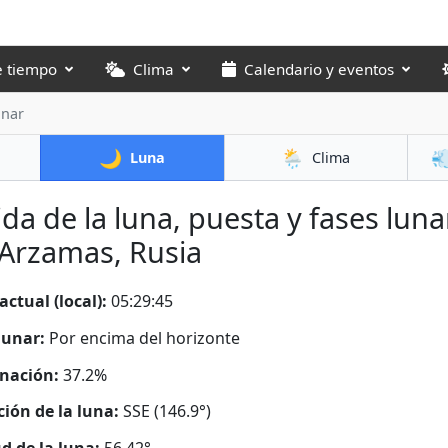
e tiempo
Clima
Calendario y eventos
unar
🌙
🌦️

Luna
Clima
ida de la luna, puesta y fases luna
Arzamas, Rusia
actual (local):
05:29:46
lunar:
Por encima del horizonte
nación:
37.2%
ción de la luna:
SSE (146.9°)