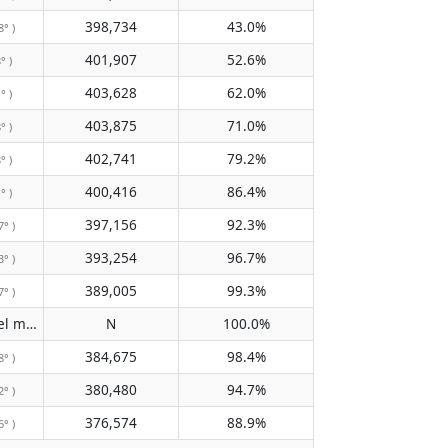
398,734
43.0%
8° )
401,907
52.6%
° )
403,628
62.0%
° )
403,875
71.0%
° )
402,741
79.2%
° )
400,416
86.4%
° )
397,156
92.3%
7° )
393,254
96.7%
3° )
389,005
99.3%
7° )
No pasa por el meridiano
N
100.0%
( N )
384,675
98.4%
8° )
380,480
94.7%
2° )
376,574
88.9%
6° )