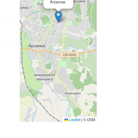
Arzamas
Leaflet
|
© OSM