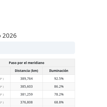
o 2026
Paso por el meridiano
Distancia (km)
Iluminación
389,764
92.5%
8° )
385,603
86.2%
9° )
381,259
78.2%
3° )
376,808
68.8%
6° )