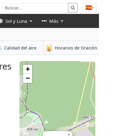
🇪🇸
▾
Sol y Luna
Más

🕌
Calidad del aire
Horarios de Oración
res
+
−
×