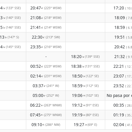
44
20:47
17:20
(133° SSE)
(225° WSW)
↑
↑
( 10.
03
21:08
18:09
(140° SSE)
(218° WSW)
↑
↑
( 7.8
15
21:41
18:59
(146° SSE)
(214° WSW)
↑
↑
( 6.1
:13
22:30
19:51
(147° S)
(213° SW)
↑
↑
( 5.8
54
23:35
20:42
(145° SSE)
(216° WSW)
↑
↑
( 6.8
-
18:20
21:32
(139° SSE)
↑
( 9.1
00:52
18:38
22:21
(223° WSW)
(131° SSE)
↑
↑
( 12.
02:14
18:50
23:07
(231° WSW)
(122° SE)
↑
↑
( 17.
03:37
18:59
23:52
(241° W)
(112° SE)
↑
( 22.
↑
05:00
19:06
(252° W)
(102° SE)
↑
↑
06:22
19:12
00:35
(263° WNW)
(91° ESE)
( 28.
↑
↑
07:45
19:19
01:19
(275° WNW)
(80° ESE)
( 35.
↑
↑
09:10
19:27
02:04
(286° NW)
(69° E)
( 41.
↑
↑