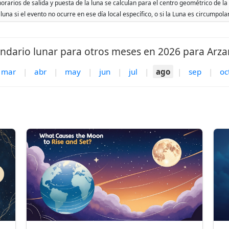
rarios de salida y puesta de la luna se calculan para el centro geométrico de la 
 luna si el evento no ocurre en ese día local específico, o si la Luna es circumpol
ndario lunar para otros meses en 2026 para Arz
mar
|
abr
|
may
|
jun
|
jul
|
ago
|
sep
|
oc