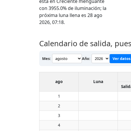
está en Creciente menguante
con 3955.0% de iluminación; la
próxima luna llena es 28 ago
2026, 07:18.
Calendario de salida, pue
Mes:
Año:
Ver datos 
ago
Luna
Salid
1
2
3
4