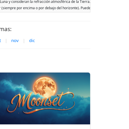
Luna y consideran la refracción atmosférica de la Tierra. Las fechas se basan en 
ar (siempre por encima o por debajo del horizonte). Pueden ocurrir dos salidas o p
amas:
t
|
nov
|
dic