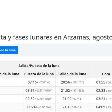
sta y fases lunares en Arzamas, agost
de la luna
Salida/Puesta de la luna
a de la luna
Puesta de la luna
Salida de la luna
Hora
07:16
20:56
01:55
(256° W)
(98° ESE)
( 24.
↑
↑
08:37
21:02
02:38
(267° WNW)
(87° ESE)
( 30.
↑
↑
09:59
21:09
03:21
(278° WNW)
(77° E)
( 37.
↑
↑
11:24
21:18
04:05
(290° NW)
(66° E)
( 43.
↑
↑