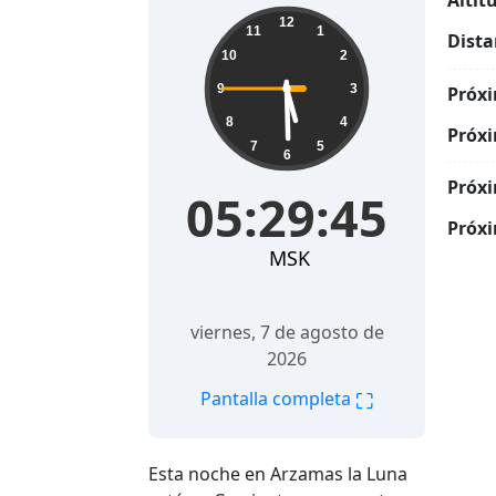
Altit
05:29:46
12
11
1
Dista
10
2
9
3
Próxi
8
4
Próxi
7
5
6
Próxi
05:29:46
Próxi
MSK
viernes, 7 de agosto de
2026
⛶
Pantalla completa
Esta noche en Arzamas la Luna