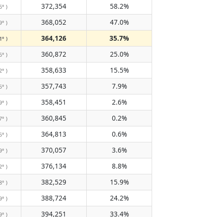
372,354
58.2%
6° )
368,052
47.0%
9° )
364,126
35.7%
1° )
360,872
25.0%
6° )
358,633
15.5%
2° )
357,743
7.9%
5° )
358,451
2.6%
9° )
360,845
0.2%
7° )
364,813
0.6%
5° )
370,057
3.6%
9° )
376,134
8.8%
2° )
382,529
15.9%
8° )
388,724
24.2%
9° )
394,251
33.4%
9° )