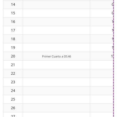
14
08
15
09
16
10
17
11
18
12
19
13
20
14:
Primer Cuarto a 05:46
21
22
23
24
25
26
27