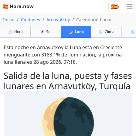
🇪🇸
🇪🇸 Hora.now
▾
Inicio
Ciudades
Arnavutköy
Calendario Lunar
⏱️
Hora
☀️
Sol
🌙
Luna
🌦️
Clima
💨
Esta noche en Arnavutköy la Luna está en Creciente
menguante con 3183.1% de iluminación; la próxima
luna llena es 28 ago 2026, 07:18.
Salida de la luna, puesta y fases
lunares en Arnavutköy, Turquía
🌘