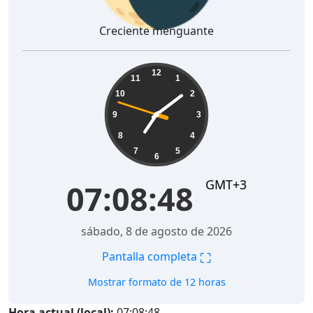
Creciente menguante
07:08:49
12
11
1
10
2
9
3
8
4
7
5
6
GMT+3
07:08:49
sábado, 8 de agosto de 2026
⛶
Pantalla completa
Mostrar formato de 12 horas
Hora actual (local):
07:08:49