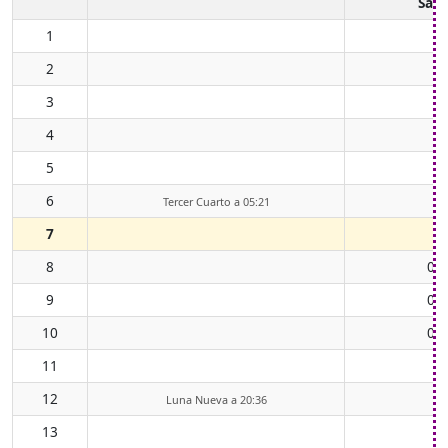
Sali
1
2
3
4
5
6
Tercer Cuarto a 05:21
7
8
00
9
01
10
02
11
04
12
05
Luna Nueva a 20:36
13
06