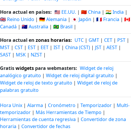
Hora actual en países:
🇺🇸 EE.UU.
|
🇨🇳 China
|
🇮🇳 India
|
🇬🇧 Reino Unido
|
🇩🇪 Alemania
|
🇯🇵 Japón
|
🇫🇷 Francia
|
🇨🇦
Canadá
|
🇦🇺 Australia
|
🇧🇷 Brasil
|
Hora actual en
zonas horarias
:
UTC
|
GMT
|
CET
|
PST
|
MST
|
CST
|
EST
|
EET
|
IST
|
China (CST)
|
JST
|
AEST
|
SAST
|
MSK
|
NZST
|
Gratis
widgets
para webmasters:
Widget de reloj
analógico gratuito
|
Widget de reloj digital gratuito
|
Widget de reloj de texto gratuito
|
Widget de reloj de
palabras gratuito
Hora Unix
|
Alarma
|
Cronómetro
|
Temporizador
|
Multi-
temporizador
|
Más Herramientas de Tiempo
|
Herramientas de cuenta regresiva
|
Convertidor de zona
horaria
|
Convertidor de fechas