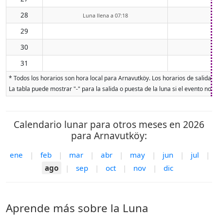
28
Luna llena a 07:18
29
30
31
* Todos los horarios son hora local para Arnavutköy. Los horarios de salida y 
La tabla puede mostrar "-" para la salida o puesta de la luna si el evento no o
Calendario lunar para otros meses en 2026
para Arnavutköy:
ene
|
feb
|
mar
|
abr
|
may
|
jun
|
jul
|
ago
|
sep
|
oct
|
nov
|
dic
Aprende más sobre la Luna