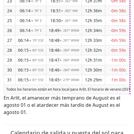
23
06:14
18:51
12h 37m
-0m 58s
78° E
282° NW
↑
↑
24
06:14
18:51
12h 36m
-0m 58s
78° E
282° NW
↑
↑
25
06:14
18:50
12h 35m
-0m 58s
78° E
281° NW
↑
↑
26
06:14
18:49
12h 34m
-0m 59s
79° E
281° WNW
↑
↑
27
06:14
18:48
12h 33m
-0m 59s
79° ESE
281° WNW
↑
↑
28
06:15
18:48
12h 32m
-0m 59s
80° ESE
280° WNW
↑
↑
29
06:15
18:47
12h 31m
-1m 00s
80° ESE
280° WNW
↑
↑
30
06:15
18:46
12h 30m
-1m 00s
80° ESE
280° WNW
↑
↑
31
06:15
18:45
12h 29m
-1m 00s
81° ESE
279° WNW
↑
↑
Todos los horarios están en hora local para Arlit. El horario de verano (DST)
En Arlit, el amanecer más temprano de August es el
agosto 01 o el atardecer más tardío de August es el
agosto 01.
Calendario de salida y puesta del sol para