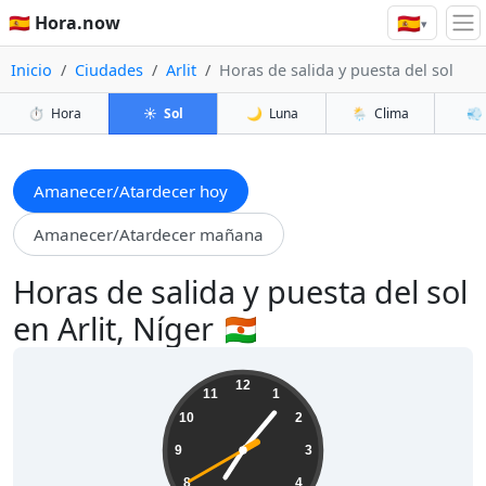
🇪🇸
🇪🇸 Hora.now
▾
Inicio
Ciudades
Arlit
Horas de salida y puesta del sol
⏱️
Hora
☀️
Sol
🌙
Luna
🌦️
Clima
💨
Amanecer/Atardecer hoy
Amanecer/Atardecer mañana
Horas de salida y puesta del sol
en Arlit, Níger 🇳🇪
07:06:41
12
11
1
10
2
9
3
8
4