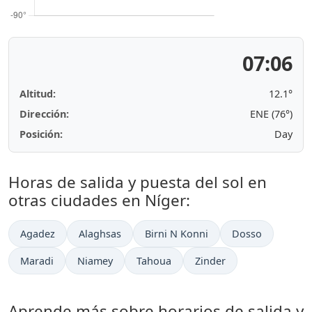
07:06
Altitud:
12.1°
Dirección:
ENE (76°)
Posición:
Day
Horas de salida y puesta del sol en
otras ciudades en Níger:
Agadez
Alaghsas
Birni N Konni
Dosso
Maradi
Niamey
Tahoua
Zinder
Aprende más sobre horarios de salida y