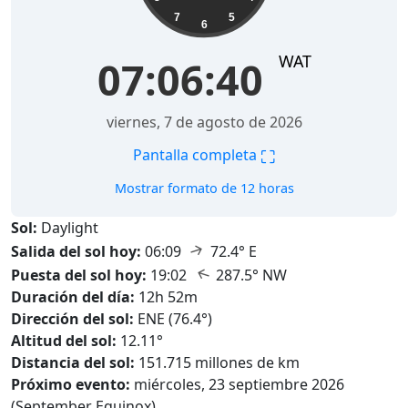
7
5
6
WAT
07:06:41
viernes, 7 de agosto de 2026
⛶
Pantalla completa
Mostrar formato de 12 horas
Sol:
Daylight
↑
Salida del sol hoy:
06:09
72.4° E
↑
Puesta del sol hoy:
19:02
287.5° NW
Duración del día:
12h 52m
Dirección del sol:
ENE (76.4°)
Altitud del sol:
12.11°
Distancia del sol:
151.715 millones de km
Próximo evento:
miércoles, 23 septiembre 2026
(September Equinox)