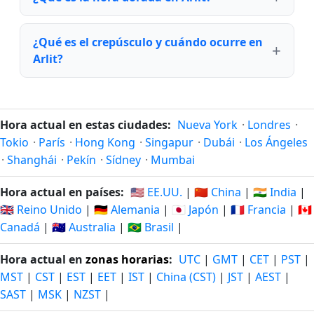
¿Qué es el crepúsculo y cuándo ocurre en
Arlit?
Hora actual en estas ciudades:
Nueva York
·
Londres
·
Tokio
·
París
·
Hong Kong
·
Singapur
·
Dubái
·
Los Ángeles
·
Shanghái
·
Pekín
·
Sídney
·
Mumbai
Hora actual en países:
🇺🇸 EE.UU.
|
🇨🇳 China
|
🇮🇳 India
|
🇬🇧 Reino Unido
|
🇩🇪 Alemania
|
🇯🇵 Japón
|
🇫🇷 Francia
|
🇨🇦
Canadá
|
🇦🇺 Australia
|
🇧🇷 Brasil
|
Hora actual en
zonas horarias
:
UTC
|
GMT
|
CET
|
PST
|
MST
|
CST
|
EST
|
EET
|
IST
|
China (CST)
|
JST
|
AEST
|
SAST
|
MSK
|
NZST
|