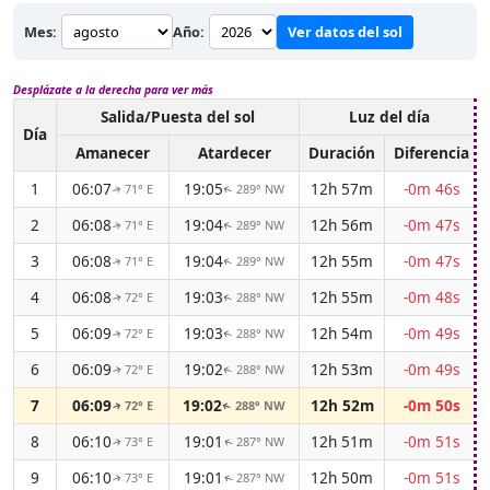
Mes:
Año:
Ver datos del sol
Desplázate a la derecha para ver más
Salida/Puesta del sol
Luz del día
Día
Amanecer
Atardecer
Duración
Diferencia
1
06:07
19:05
12h 57m
-0m 46s
71° E
289° NW
↑
↑
2
06:08
19:04
12h 56m
-0m 47s
71° E
289° NW
↑
↑
3
06:08
19:04
12h 55m
-0m 47s
71° E
289° NW
↑
↑
4
06:08
19:03
12h 55m
-0m 48s
72° E
288° NW
↑
↑
5
06:09
19:03
12h 54m
-0m 49s
72° E
288° NW
↑
↑
6
06:09
19:02
12h 53m
-0m 49s
72° E
288° NW
↑
↑
7
06:09
19:02
12h 52m
-0m 50s
72° E
288° NW
↑
↑
8
06:10
19:01
12h 51m
-0m 51s
73° E
287° NW
↑
↑
9
06:10
19:01
12h 50m
-0m 51s
73° E
287° NW
↑
↑