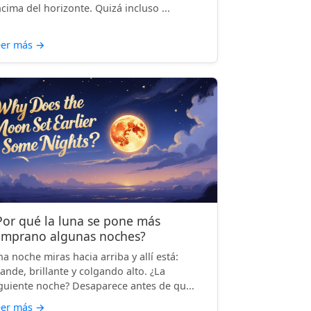
cima del horizonte. Quizá incluso ...
eer más
→
Por qué la luna se pone más
emprano algunas noches?
a noche miras hacia arriba y allí está:
ande, brillante y colgando alto. ¿La
guiente noche? Desaparece antes de qu...
eer más
→