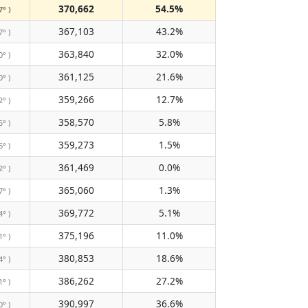
370,662
54.5%
7° )
367,103
43.2%
7° )
363,840
32.0%
0° )
361,125
21.6%
0° )
359,266
12.7%
2° )
358,570
5.8%
5° )
359,273
1.5%
6° )
361,469
0.0%
2° )
365,060
1.3%
7° )
369,772
5.1%
4° )
375,196
11.0%
1° )
380,853
18.6%
4° )
386,262
27.2%
1° )
390,997
36.6%
0° )