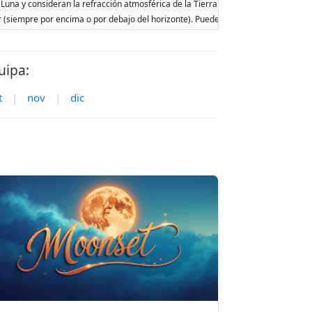
 Luna y consideran la refracción atmosférica de la Tierra. Las fechas se basan en 
ar (siempre por encima o por debajo del horizonte). Pueden ocurrir dos salidas o p
uipa:
t
|
nov
|
dic