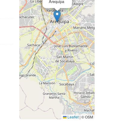
Arequipa
Leaflet
|
© OSM