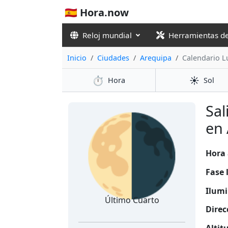
🇪🇸 Hora.now
Reloj mundial
Herramientas d
Inicio
Ciudades
Arequipa
Calendario L
⏱️
☀️
Hora
Sol
🌗
Sal
en 
Hora 
Fase 
Ilumi
Último Cuarto
Direc