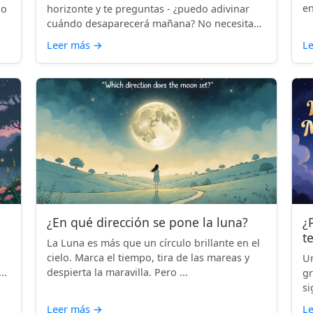
en
lo
horizonte y te preguntas - ¿puedo adivinar
cuándo desaparecerá mañana? No necesitas
...
Leer más
→
L
¿En qué dirección se pone la luna?
¿
t
La Luna es más que un círculo brillante en el
cielo. Marca el tiempo, tira de las mareas y
Un
..
despierta la maravilla. Pero ...
gr
si
Leer más
→
L