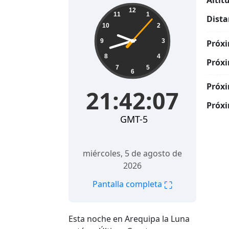
Altit
21:42:08
12
11
1
Dista
10
2
9
3
Próxi
8
4
Próxi
7
5
6
Próxi
21:42:08
Próxi
GMT-5
miércoles, 5 de agosto de
2026
⛶
Pantalla completa
Esta noche en Arequipa la Luna