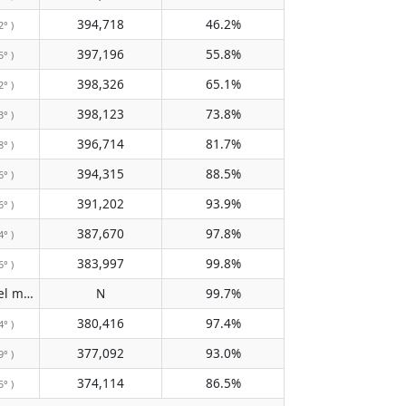
394,718
46.2%
2° )
397,196
55.8%
5° )
398,326
65.1%
2° )
398,123
73.8%
3° )
396,714
81.7%
8° )
394,315
88.5%
6° )
391,202
93.9%
6° )
387,670
97.8%
4° )
383,997
99.8%
6° )
No pasa por el meridiano
N
99.7%
( N )
380,416
97.4%
4° )
377,092
93.0%
9° )
374,114
86.5%
5° )