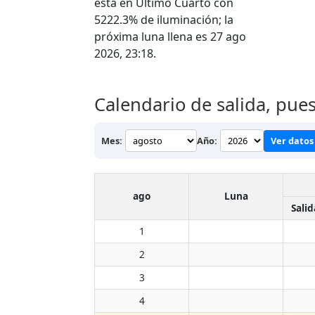
está en Último Cuarto con
5222.3% de iluminación; la
próxima luna llena es 27 ago
2026, 23:18.
Calendario de salida, pue
Mes:
Año:
Ver datos 
ago
Luna
Salid
1
2
3
4