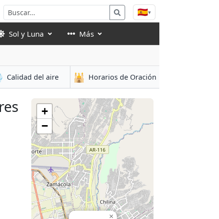
🇪🇸
▾
Sol y Luna
Más

🕌
Calidad del aire
Horarios de Oración
res
+
−
×