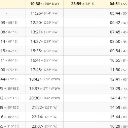
10:38
23:59
04:51
(290° NW)
(68° E)
( 55.
↑
↑
-
11:26
05:44
(294° NW)
( 50.
↑
:03
12:20
06:42
(63° E)
(298° NW)
↑
( 47.
↑
:08
13:21
07:45
(61° E)
(300° NW)
↑
↑
( 45.
:14
14:27
08:50
(61° E)
(299° NW)
↑
↑
( 45.
:15
15:35
09:54
(62° E)
(296° NW)
↑
( 47.
↑
:11
16:41
10:55
(66° E)
(291° NW)
( 51.
↑
↑
:00
17:43
11:50
(72° E)
(285° NW)
( 57.
↑
↑
:44
18:42
12:41
(78° E)
(278° WNW)
( 63.
↑
↑
25
19:37
13:29
(85° ESE)
(271° WNW)
( 70.
↑
↑
02
20:30
14:14
(92° ESE)
(264° WNW)
( 77.
↑
↑
39
21:22
14:59
(99° ESE)
(258° W)
( 83.
↑
↑
16
22:14
15:44
(105° SE)
(252° W)
( 89.
↑
↑
55
23:07
16:29
(110° SE)
(248° W)
( 86.
↑
↑