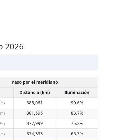
to 2026
Paso por el meridiano
Distancia (km)
Iluminación
385,081
90.6%
5° )
381,595
83.7%
3° )
377,999
75.2%
8° )
374,333
65.3%
6° )