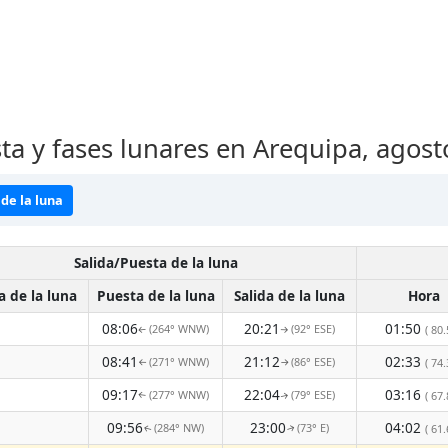
sta y fases lunares en Arequipa, agos
de la luna
Salida/Puesta de la luna
a de la luna
Puesta de la luna
Salida de la luna
Hora
08:06
20:21
01:50
(264° WNW)
(92° ESE)
( 80.
↑
↑
08:41
21:12
02:33
(271° WNW)
(86° ESE)
( 74.
↑
↑
09:17
22:04
03:16
(277° WNW)
(79° ESE)
( 67.
↑
↑
09:56
23:00
04:02
(284° NW)
(73° E)
( 61.
↑
↑