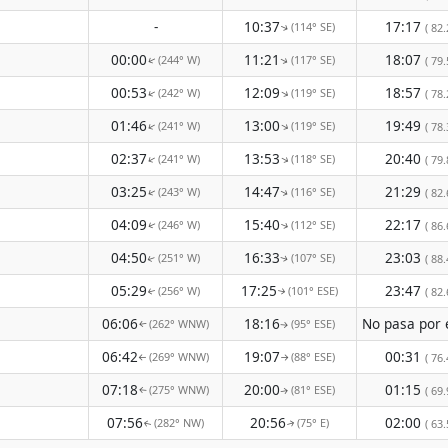
-
10:37
17:17
(114° SE)
( 82.
↑
00:00
11:21
18:07
(244° W)
(117° SE)
( 79.
↑
↑
00:53
12:09
18:57
(242° W)
(119° SE)
↑
↑
( 78.
01:46
13:00
19:49
(241° W)
(119° SE)
↑
↑
( 78.
02:37
13:53
20:40
(241° W)
(118° SE)
↑
↑
( 79.
03:25
14:47
21:29
(243° W)
(116° SE)
( 82.
↑
↑
04:09
15:40
22:17
(246° W)
(112° SE)
( 86.
↑
↑
04:50
16:33
23:03
(251° W)
(107° SE)
( 88.
↑
↑
05:29
17:25
23:47
(256° W)
(101° ESE)
( 82.
↑
↑
06:06
18:16
(262° WNW)
(95° ESE)
↑
↑
06:42
19:07
00:31
(269° WNW)
(88° ESE)
( 76.
↑
↑
07:18
20:00
01:15
(275° WNW)
(81° ESE)
( 69.
↑
↑
07:56
20:56
02:00
(282° NW)
(75° E)
( 63.
↑
↑