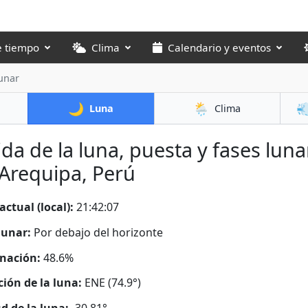
e tiempo
Clima
Calendario y eventos
unar
🌙
🌦️

Luna
Clima
ida de la luna, puesta y fases luna
Arequipa, Perú
actual (local):
21:42:08
lunar:
Por debajo del horizonte
nación:
48.6%
ción de la luna:
ENE (74.9°)