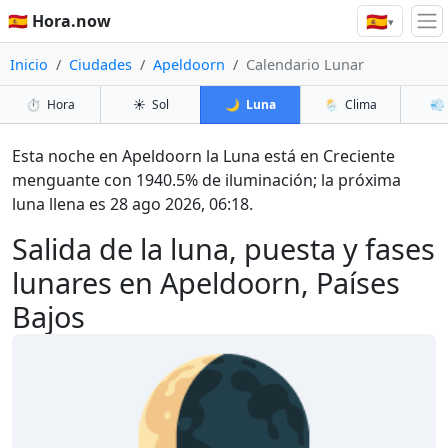
🇪🇸
🇪🇸 Hora.now
▾
Inicio
Ciudades
Apeldoorn
Calendario Lunar
⏱️
Hora
☀️
Sol
🌙
Luna
🌦️
Clima
💨
Esta noche en Apeldoorn la Luna está en Creciente
menguante con 1940.5% de iluminación; la próxima
luna llena es 28 ago 2026, 06:18.
Salida de la luna, puesta y fases
lunares en Apeldoorn, Países
Bajos
🌘