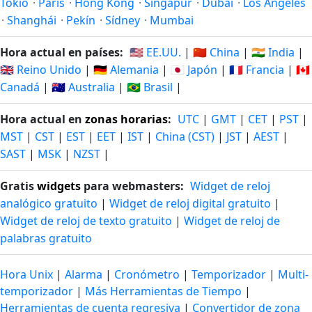
Tokio
·
París
·
Hong Kong
·
Singapur
·
Dubái
·
Los Ángeles
·
Shanghái
·
Pekín
·
Sídney
·
Mumbai
Hora actual en países:
🇺🇸 EE.UU.
|
🇨🇳 China
|
🇮🇳 India
|
🇬🇧 Reino Unido
|
🇩🇪 Alemania
|
🇯🇵 Japón
|
🇫🇷 Francia
|
🇨🇦
Canadá
|
🇦🇺 Australia
|
🇧🇷 Brasil
|
Hora actual en
zonas horarias
:
UTC
|
GMT
|
CET
|
PST
|
MST
|
CST
|
EST
|
EET
|
IST
|
China (CST)
|
JST
|
AEST
|
SAST
|
MSK
|
NZST
|
Gratis
widgets
para webmasters:
Widget de reloj
analógico gratuito
|
Widget de reloj digital gratuito
|
Widget de reloj de texto gratuito
|
Widget de reloj de
palabras gratuito
Hora Unix
|
Alarma
|
Cronómetro
|
Temporizador
|
Multi-
temporizador
|
Más Herramientas de Tiempo
|
Herramientas de cuenta regresiva
|
Convertidor de zona