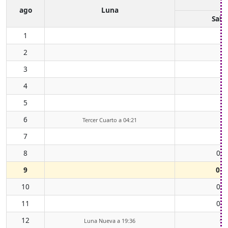
ago
Luna
Sali
1
2
3
4
5
6
Tercer Cuarto a 04:21
7
8
00:
9
01:
10
02:
11
03:
12
05
Luna Nueva a 19:36