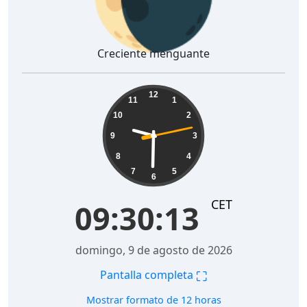
Creciente menguante
09:30:14
12
11
1
10
2
9
3
8
4
7
5
6
CET
09:30:14
domingo, 9 de agosto de 2026
⛶
Pantalla completa
Mostrar formato de 12 horas