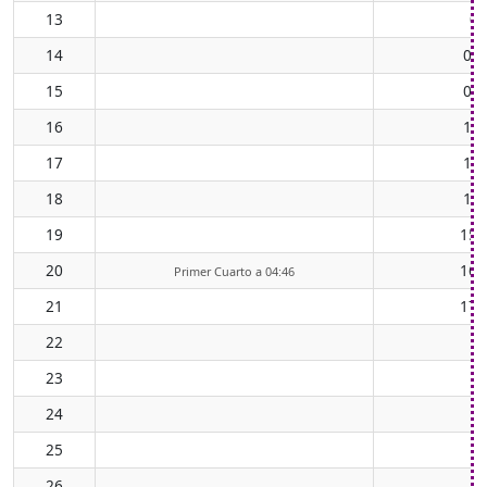
13
07
14
08:
15
09:
16
11:
17
12:
18
13:
19
15:
20
16:
Primer Cuarto a 04:46
21
17:
22
23
24
25
26