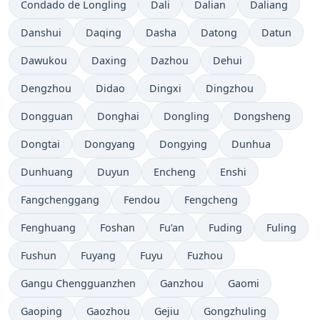
Condado de Longling
Dali
Dalian
Daliang
Danshui
Daqing
Dasha
Datong
Datun
Dawukou
Daxing
Dazhou
Dehui
Dengzhou
Didao
Dingxi
Dingzhou
Dongguan
Donghai
Dongling
Dongsheng
Dongtai
Dongyang
Dongying
Dunhua
Dunhuang
Duyun
Encheng
Enshi
Fangchenggang
Fendou
Fengcheng
Fenghuang
Foshan
Fu’an
Fuding
Fuling
Fushun
Fuyang
Fuyu
Fuzhou
Gangu Chengguanzhen
Ganzhou
Gaomi
Gaoping
Gaozhou
Gejiu
Gongzhuling