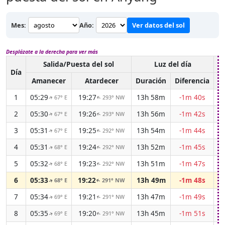
Mes:
Año:
Ver datos del sol
Desplázate a la derecha para ver más
Salida/Puesta del sol
Luz del día
C
Día
Amanecer
Atardecer
Duración
Diferencia
1
05:29
19:27
13h 58m
-1m 40s
67° E
293° NW
↑
↑
2
05:30
19:26
13h 56m
-1m 42s
67° E
293° NW
↑
↑
3
05:31
19:25
13h 54m
-1m 44s
67° E
292° NW
↑
↑
4
05:31
19:24
13h 52m
-1m 45s
68° E
292° NW
↑
↑
5
05:32
19:23
13h 51m
-1m 47s
68° E
292° NW
↑
↑
6
05:33
19:22
13h 49m
-1m 48s
68° E
291° NW
↑
↑
7
05:34
19:21
13h 47m
-1m 49s
69° E
291° NW
↑
↑
8
05:35
19:20
13h 45m
-1m 51s
69° E
291° NW
↑
↑