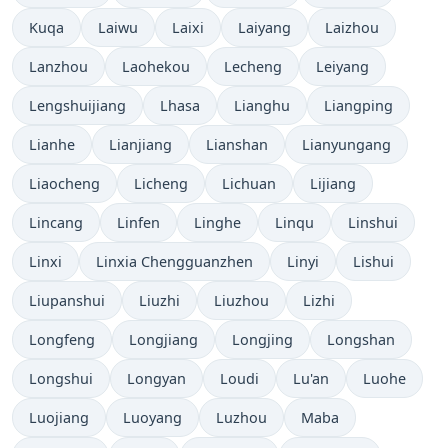
Kuqa
Laiwu
Laixi
Laiyang
Laizhou
Lanzhou
Laohekou
Lecheng
Leiyang
Lengshuijiang
Lhasa
Lianghu
Liangping
Lianhe
Lianjiang
Lianshan
Lianyungang
Liaocheng
Licheng
Lichuan
Lijiang
Lincang
Linfen
Linghe
Linqu
Linshui
Linxi
Linxia Chengguanzhen
Linyi
Lishui
Liupanshui
Liuzhi
Liuzhou
Lizhi
Longfeng
Longjiang
Longjing
Longshan
Longshui
Longyan
Loudi
Lu'an
Luohe
Luojiang
Luoyang
Luzhou
Maba