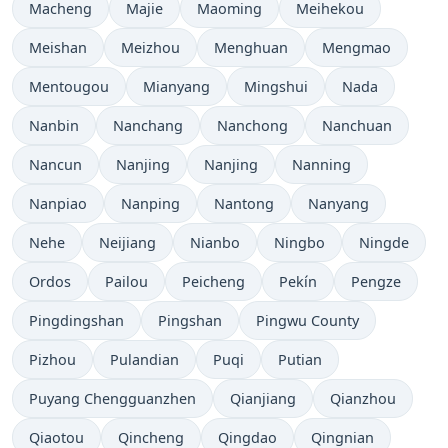
Macheng
Majie
Maoming
Meihekou
Meishan
Meizhou
Menghuan
Mengmao
Mentougou
Mianyang
Mingshui
Nada
Nanbin
Nanchang
Nanchong
Nanchuan
Nancun
Nanjing
Nanjing
Nanning
Nanpiao
Nanping
Nantong
Nanyang
Nehe
Neijiang
Nianbo
Ningbo
Ningde
Ordos
Pailou
Peicheng
Pekín
Pengze
Pingdingshan
Pingshan
Pingwu County
Pizhou
Pulandian
Puqi
Putian
Puyang Chengguanzhen
Qianjiang
Qianzhou
Qiaotou
Qincheng
Qingdao
Qingnian