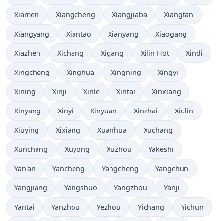
Xiamen
Xiangcheng
Xiangjiaba
Xiangtan
Xiangyang
Xiantao
Xianyang
Xiaogang
Xiazhen
Xichang
Xigang
Xilin Hot
Xindi
Xingcheng
Xinghua
Xingning
Xingyi
Xining
Xinji
Xinle
Xintai
Xinxiang
Xinyang
Xinyi
Xinyuan
Xinzhai
Xiulin
Xiuying
Xixiang
Xuanhua
Xuchang
Xunchang
Xuyong
Xuzhou
Yakeshi
Yan'an
Yancheng
Yangcheng
Yangchun
Yangjiang
Yangshuo
Yangzhou
Yanji
Yantai
Yanzhou
Yezhou
Yichang
Yichun