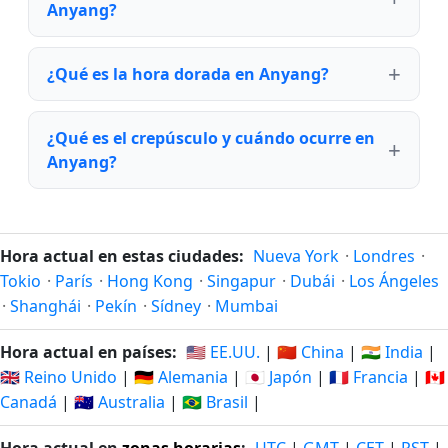
Anyang?
¿Qué es la hora dorada en Anyang?
¿Qué es el crepúsculo y cuándo ocurre en
Anyang?
Hora actual en estas ciudades:
Nueva York
·
Londres
·
Tokio
·
París
·
Hong Kong
·
Singapur
·
Dubái
·
Los Ángeles
·
Shanghái
·
Pekín
·
Sídney
·
Mumbai
Hora actual en países:
🇺🇸 EE.UU.
|
🇨🇳 China
|
🇮🇳 India
|
🇬🇧 Reino Unido
|
🇩🇪 Alemania
|
🇯🇵 Japón
|
🇫🇷 Francia
|
🇨🇦
Canadá
|
🇦🇺 Australia
|
🇧🇷 Brasil
|