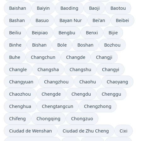
Baishan
Baiyin
Baoding
Baoji
Baotou
Bashan
Basuo
Bayan Nur
Bei’an
Beibei
Beiliu
Beipiao
Bengbu
Benxi
Bijie
Binhe
Bishan
Bole
Boshan
Bozhou
Buhe
Changchun
Changde
Changji
Changle
Changsha
Changshu
Changyi
Changyuan
Changzhou
Chaohu
Chaoyang
Chaozhou
Chengde
Chengdu
Chenggu
Chenghua
Chengtangcun
Chengzhong
Chifeng
Chongqing
Chongzuo
Ciudad de Wenshan
Ciudad de Zhu Cheng
Cixi