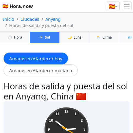
🇪🇸
🇪🇸 Hora.now
▾
Inicio
Ciudades
Anyang
Horas de salida y puesta del sol
⏱️
Hora
☀️
Sol
🌙
Luna
🌦️
Clima
💨
Amanecer/Atardecer hoy
Amanecer/Atardecer mañana
Horas de salida y puesta del sol
en Anyang, China 🇨🇳
02:51:22
12
11
1
10
2
9
3