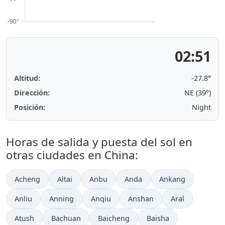
02:51
Altitud:
-27.8°
Dirección:
NE (39°)
Posición:
Night
Horas de salida y puesta del sol en
otras ciudades en China:
Acheng
Altai
Anbu
Anda
Ankang
Anliu
Anning
Anqiu
Anshan
Aral
Atush
Bachuan
Baicheng
Baisha