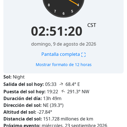
8
4
7
5
6
CST
02:51:22
domingo, 9 de agosto de 2026
⛶
Pantalla completa
Mostrar formato de 12 horas
Sol:
Night
↑
Salida del sol hoy:
05:33
68.4° E
↑
Puesta del sol hoy:
19:22
291.3° NW
Duración del día:
13h 49m
Dirección del sol:
NE (39.3°)
Altitud del sol:
-27.84°
Distancia del sol:
151.728 millones de km
Próximo evento:
miércoles, 23 septiembre 2026