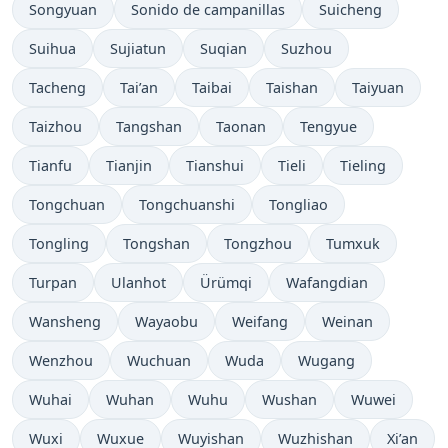
Songyuan
Sonido de campanillas
Suicheng
Suihua
Sujiatun
Suqian
Suzhou
Tacheng
Tai’an
Taibai
Taishan
Taiyuan
Taizhou
Tangshan
Taonan
Tengyue
Tianfu
Tianjin
Tianshui
Tieli
Tieling
Tongchuan
Tongchuanshi
Tongliao
Tongling
Tongshan
Tongzhou
Tumxuk
Turpan
Ulanhot
Ürümqi
Wafangdian
Wansheng
Wayaobu
Weifang
Weinan
Wenzhou
Wuchuan
Wuda
Wugang
Wuhai
Wuhan
Wuhu
Wushan
Wuwei
Wuxi
Wuxue
Wuyishan
Wuzhishan
Xi’an