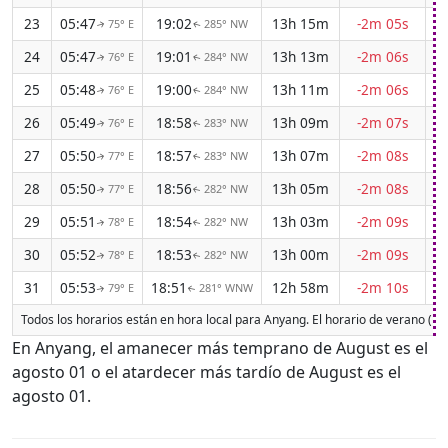
23
05:47
19:02
13h 15m
-2m 05s
75° E
285° NW
↑
↑
24
05:47
19:01
13h 13m
-2m 06s
76° E
284° NW
↑
↑
25
05:48
19:00
13h 11m
-2m 06s
76° E
284° NW
↑
↑
26
05:49
18:58
13h 09m
-2m 07s
76° E
283° NW
↑
↑
27
05:50
18:57
13h 07m
-2m 08s
77° E
283° NW
↑
↑
28
05:50
18:56
13h 05m
-2m 08s
77° E
282° NW
↑
↑
29
05:51
18:54
13h 03m
-2m 09s
78° E
282° NW
↑
↑
30
05:52
18:53
13h 00m
-2m 09s
78° E
282° NW
↑
↑
31
05:53
18:51
12h 58m
-2m 10s
79° E
281° WNW
↑
↑
Todos los horarios están en hora local para Anyang. El horario de verano (D
En Anyang, el amanecer más temprano de August es el
agosto 01 o el atardecer más tardío de August es el
agosto 01.