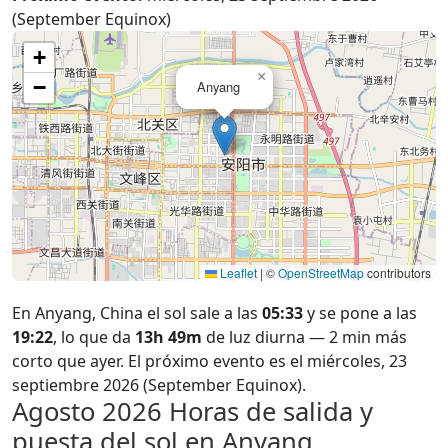
(September Equinox)
+
×
−
Anyang
Leaflet
|
©
OpenStreetMap
contributors
En Anyang, China el sol sale a las
05:33
y se pone a las
19:22
, lo que da
13h 49m
de luz diurna — 2 min más
corto que ayer. El próximo evento es el miércoles, 23
septiembre 2026 (September Equinox).
Agosto 2026
Horas de salida y
puesta del sol en Anyang