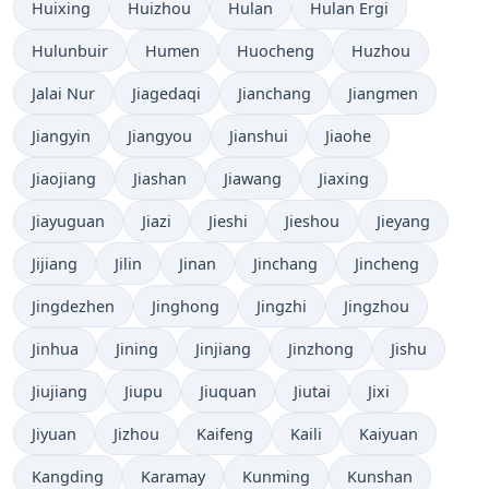
Huixing
Huizhou
Hulan
Hulan Ergi
Hulunbuir
Humen
Huocheng
Huzhou
Jalai Nur
Jiagedaqi
Jianchang
Jiangmen
Jiangyin
Jiangyou
Jianshui
Jiaohe
Jiaojiang
Jiashan
Jiawang
Jiaxing
Jiayuguan
Jiazi
Jieshi
Jieshou
Jieyang
Jijiang
Jilin
Jinan
Jinchang
Jincheng
Jingdezhen
Jinghong
Jingzhi
Jingzhou
Jinhua
Jining
Jinjiang
Jinzhong
Jishu
Jiujiang
Jiupu
Jiuquan
Jiutai
Jixi
Jiyuan
Jizhou
Kaifeng
Kaili
Kaiyuan
Kangding
Karamay
Kunming
Kunshan