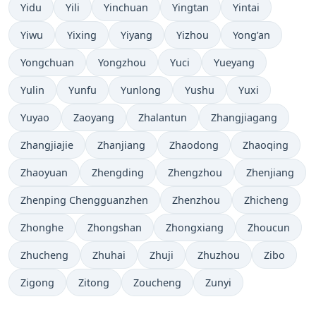
Yidu
Yili
Yinchuan
Yingtan
Yintai
Yiwu
Yixing
Yiyang
Yizhou
Yong’an
Yongchuan
Yongzhou
Yuci
Yueyang
Yulin
Yunfu
Yunlong
Yushu
Yuxi
Yuyao
Zaoyang
Zhalantun
Zhangjiagang
Zhangjiajie
Zhanjiang
Zhaodong
Zhaoqing
Zhaoyuan
Zhengding
Zhengzhou
Zhenjiang
Zhenping Chengguanzhen
Zhenzhou
Zhicheng
Zhonghe
Zhongshan
Zhongxiang
Zhoucun
Zhucheng
Zhuhai
Zhuji
Zhuzhou
Zibo
Zigong
Zitong
Zoucheng
Zunyi