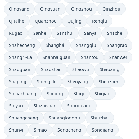
Qingyang
Qingyuan
Qingzhou
Qinzhou
Qitaihe
Quanzhou
Qujing
Renqiu
Rugao
Sanhe
Sanshui
Sanya
Shache
Shahecheng
Shanghái
Shangqiu
Shangrao
Shangri-La
Shanhaiguan
Shantou
Shanwei
Shaoguan
Shaoshan
Shaowu
Shaoxing
Shaping
Shenglilu
Shenyang
Shenzhen
Shijiazhuang
Shilong
Shiqi
Shiqiao
Shiyan
Shizuishan
Shouguang
Shuangcheng
Shuanglonghu
Shuizhai
Shunyi
Simao
Songcheng
Songjiang