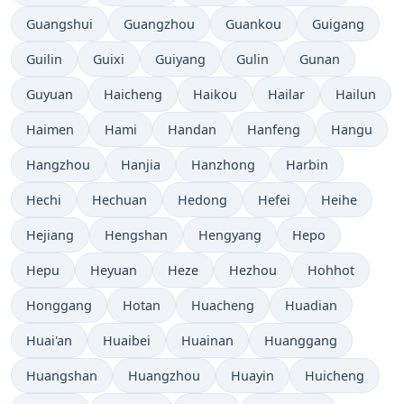
Guangshui
Guangzhou
Guankou
Guigang
Guilin
Guixi
Guiyang
Gulin
Gunan
Guyuan
Haicheng
Haikou
Hailar
Hailun
Haimen
Hami
Handan
Hanfeng
Hangu
Hangzhou
Hanjia
Hanzhong
Harbin
Hechi
Hechuan
Hedong
Hefei
Heihe
Hejiang
Hengshan
Hengyang
Hepo
Hepu
Heyuan
Heze
Hezhou
Hohhot
Honggang
Hotan
Huacheng
Huadian
Huai'an
Huaibei
Huainan
Huanggang
Huangshan
Huangzhou
Huayin
Huicheng