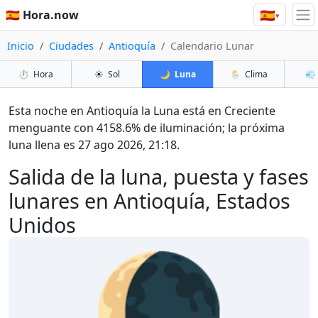
🇪🇸
🇪🇸 Hora.now
▾
Inicio
Ciudades
Antioquía
Calendario Lunar
⏱️
Hora
☀️
Sol
🌙
Luna
🌦️
Clima
💨
Esta noche en Antioquía la Luna está en Creciente
menguante con 4158.6% de iluminación; la próxima
luna llena es 27 ago 2026, 21:18.
Salida de la luna, puesta y fases
lunares en Antioquía, Estados
Unidos
🌘