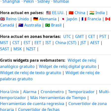
·
Shanghái
·
Pekín
·
Sídney
·
Mumbai
Hora actual en países:
🇺🇸 EE.UU.
|
🇨🇳 China
|
🇮🇳 India
|
🇬🇧 Reino Unido
|
🇩🇪 Alemania
|
🇯🇵 Japón
|
🇫🇷 Francia
|
🇨🇦
Canadá
|
🇦🇺 Australia
|
🇧🇷 Brasil
|
Hora actual en
zonas horarias
:
UTC
|
GMT
|
CET
|
PST
|
MST
|
CST
|
EST
|
EET
|
IST
|
China (CST)
|
JST
|
AEST
|
SAST
|
MSK
|
NZST
|
Gratis
widgets
para webmasters:
Widget de reloj
analógico gratuito
|
Widget de reloj digital gratuito
|
Widget de reloj de texto gratuito
|
Widget de reloj de
palabras gratuito
Hora Unix
|
Alarma
|
Cronómetro
|
Temporizador
|
Multi-
temporizador
|
Más Herramientas de Tiempo
|
Herramientas de cuenta regresiva
|
Convertidor de zona
horaria
|
Convertidor de fechas