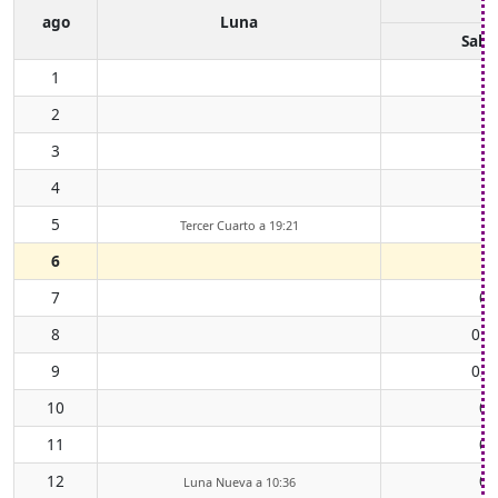
ago
Luna
Salid
1
2
3
4
5
Tercer Cuarto a 19:21
6
7
00
8
01:
9
02:
10
03
11
04
12
06
Luna Nueva a 10:36