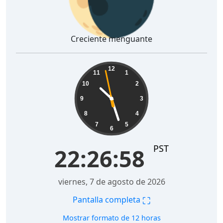
Creciente menguante
22:26:59
12
11
1
10
2
9
3
8
4
7
5
6
PST
22:26:59
viernes, 7 de agosto de 2026
⛶
Pantalla completa
Mostrar formato de 12 horas