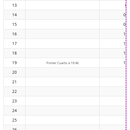
13
07
14
08:
15
09:
16
10:
17
11:
18
12:
19
13:
Primer Cuarto a 19:46
20
21
22
23
24
25
26