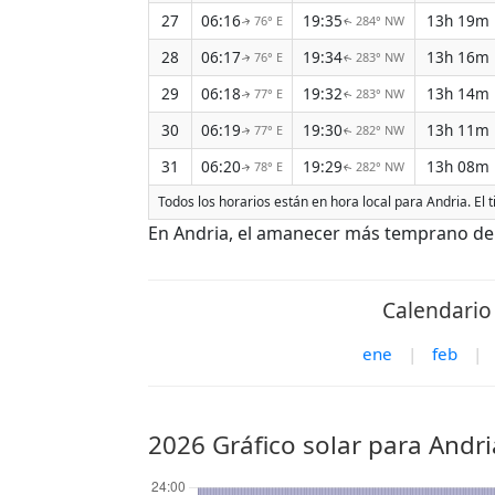
27
06:16
19:35
13h 19m
76° E
284° NW
↑
↑
28
06:17
19:34
13h 16m
76° E
283° NW
↑
↑
29
06:18
19:32
13h 14m
77° E
283° NW
↑
↑
30
06:19
19:30
13h 11m
77° E
282° NW
↑
↑
31
06:20
19:29
13h 08m
78° E
282° NW
↑
↑
Todos los horarios están en hora local para Andria. El
En Andria, el amanecer más temprano de A
Calendario 
ene
|
feb
|
2026 Gráfico solar para Andri