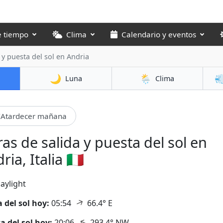
e tiempo
Clima
Calendario y eventos
 y puesta del sol
en Andria
🌙
🌦️

Luna
Clima
Atardecer mañana
as de salida y puesta del sol en
ria, Italia 🇮🇹
aylight
↑
a del sol hoy:
05:54
66.4° E
↑
a del sol hoy:
20:06
293.4° NW