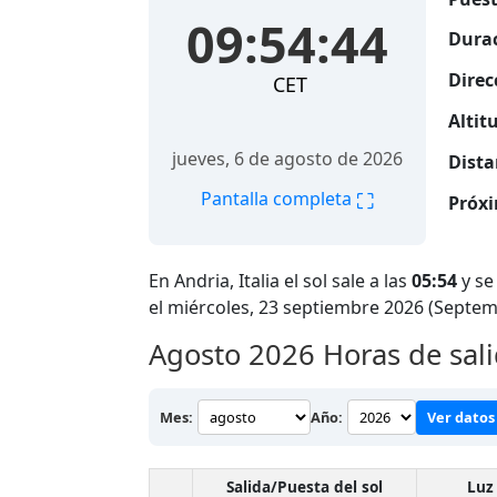
09:54:46
Durac
Direc
CET
Altitu
jueves, 6 de agosto de 2026
Dista
⛶
Pantalla completa
Próxi
En Andria, Italia el sol sale a las
05:54
y se
el miércoles, 23 septiembre 2026 (Septem
Agosto 2026
Horas de sali
Mes:
Año:
Ver datos 
Salida/Puesta del sol
Luz 