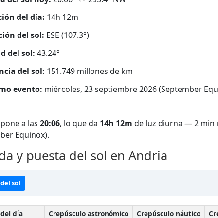
ión del día:
14h 12m
ción del sol:
ESE (107.3°)
d del sol:
43.24°
ncia del sol:
151.749 millones de km
mo evento:
miércoles, 23 septiembre 2026 (September Equ
 pone a las
20:06
, lo que da
14h 12m
de luz diurna — 2 min 
ber Equinox).
da y puesta del sol en Andria
del sol
del día
Crepúsculo astronómico
Crepúsculo náutico
Cr