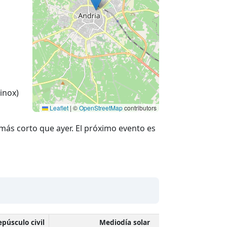
inox)
Leaflet
|
©
OpenStreetMap
contributors
más corto que ayer. El próximo evento es
epúsculo civil
Mediodía solar