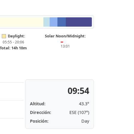
Daylight:
Solar Noon/Midnight:
05:55 - 20:06
━
13:01
Total: 14h 10m
09:54
Altitud:
43.3°
Dirección:
ESE (107°)
Posición:
Day