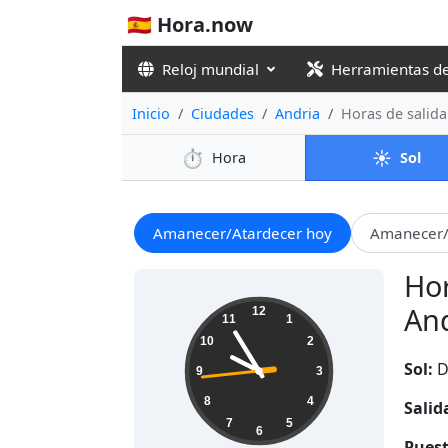
🇪🇸 Hora.now
Reloj mundial
Herramientas d
Inicio
Ciudades
Andria
Horas de salida
⏱️
☀️
Hora
Sol
Amanecer/Atardecer hoy
Amanecer/
Hor
09:54:46
And
12
11
1
10
2
Sol:
D
9
3
8
4
Salid
7
5
6
Puest