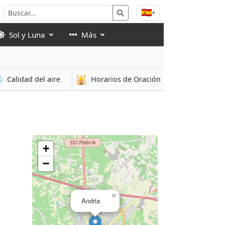
🇪🇸
▾
Sol y Luna
Más

🕌
Calidad del aire
Horarios de Oración
+
−
×
Andria