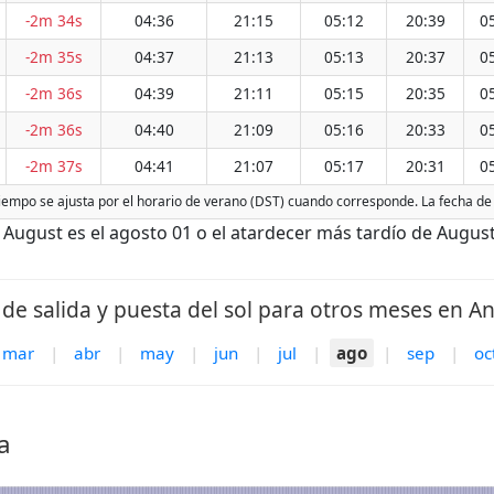
-2m 34s
04:36
21:15
05:12
20:39
0
-2m 35s
04:37
21:13
05:13
20:37
0
-2m 36s
04:39
21:11
05:15
20:35
0
-2m 36s
04:40
21:09
05:16
20:33
0
-2m 37s
04:41
21:07
05:17
20:31
0
 tiempo se ajusta por el horario de verano (DST) cuando corresponde. La fecha d
ugust es el agosto 01 o el atardecer más tardío de August 
de salida y puesta del sol para otros meses en An
mar
|
abr
|
may
|
jun
|
jul
|
ago
|
sep
|
oc
a