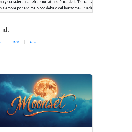
na y consideran la refracción atmosférica de la Tierra. Las fechas se basan en el 
ar (siempre por encima o por debajo del horizonte). Pueden ocurrir dos salidas o p
and:
t
|
nov
|
dic