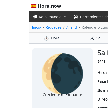
🇪🇸 Hora.now
Reloj mundial
Herramientas d
Inicio
Ciudades
Anand
Calendario Lun
⏱️
☀️
Hora
Sol
🌘
Sal
en 
Hora 
Fase 
Ilumi
Creciente menguante
Direc