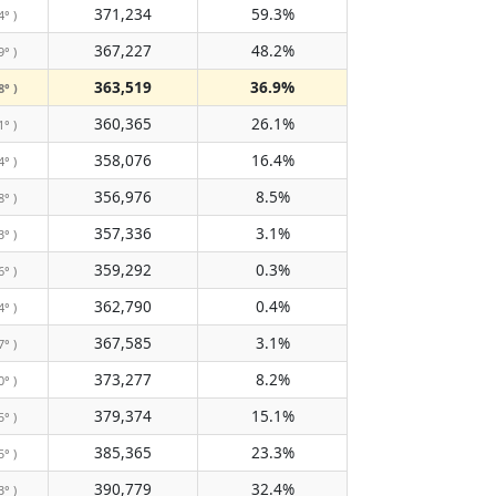
371,234
59.3%
4° )
367,227
48.2%
9° )
363,519
36.9%
8° )
360,365
26.1%
1° )
358,076
16.4%
4° )
356,976
8.5%
8° )
357,336
3.1%
3° )
359,292
0.3%
6° )
362,790
0.4%
4° )
367,585
3.1%
7° )
373,277
8.2%
0° )
379,374
15.1%
5° )
385,365
23.3%
5° )
390,779
32.4%
3° )