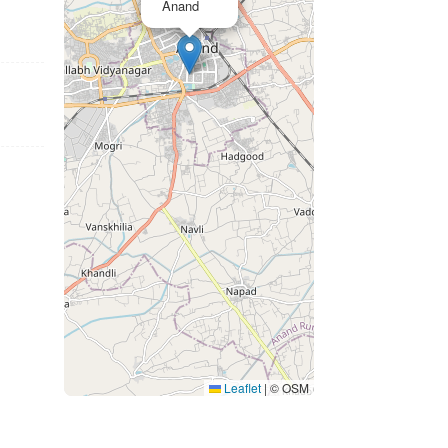
Anand
Leaflet
|
© OSM