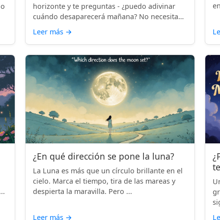
en
lo
horizonte y te preguntas - ¿puedo adivinar
cuándo desaparecerá mañana? No necesitas
...
Leer más
→
L
¿En qué dirección se pone la luna?
¿
t
La Luna es más que un círculo brillante en el
cielo. Marca el tiempo, tira de las mareas y
Un
..
despierta la maravilla. Pero ...
gr
si
Leer más
→
L