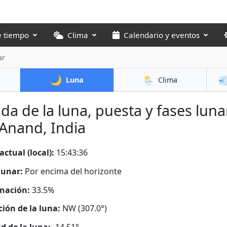
e tiempo
Clima
Calendario y eventos
ar
🌙
🌦️

Luna
Clima
ida de la luna, puesta y fases luna
Anand, India
actual (local):
15:43:37
lunar:
Por encima del horizonte
nación:
33.5%
ción de la luna:
NW (307.0°)