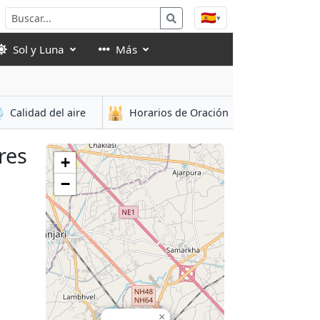
🇪🇸
▾
Sol y Luna
Más

🕌
Calidad del aire
Horarios de Oración
res
+
−
×