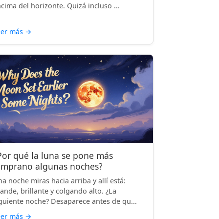
cima del horizonte. Quizá incluso ...
eer más
→
Por qué la luna se pone más
emprano algunas noches?
a noche miras hacia arriba y allí está:
ande, brillante y colgando alto. ¿La
guiente noche? Desaparece antes de qu...
eer más
→