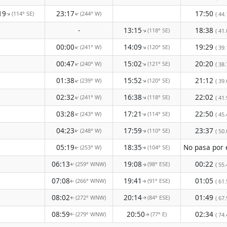
19
23:17
17:50
(114° SE)
(244° W)
( 44.
↑
↑
-
13:15
18:38
(118° SE)
↑
( 41.
00:00
14:09
19:29
(241° W)
(120° SE)
↑
↑
( 39.
00:47
15:02
20:20
(240° W)
(121° SE)
↑
↑
( 38.
01:38
15:52
21:12
(239° W)
(120° SE)
↑
↑
( 39.
02:32
16:38
22:02
(241° W)
(118° SE)
↑
↑
( 41.
03:28
17:21
22:50
(243° W)
(114° SE)
( 45.
↑
↑
04:23
17:59
23:37
(248° W)
(110° SE)
( 50.
↑
↑
05:19
18:35
(253° W)
(104° SE)
↑
↑
06:13
19:08
00:22
(259° WNW)
(98° ESE)
( 55.
↑
↑
07:08
19:41
01:05
(266° WNW)
(91° ESE)
( 61.
↑
↑
08:02
20:14
01:49
(272° WNW)
(84° ESE)
( 67.
↑
↑
08:59
20:50
02:34
(279° WNW)
(77° E)
( 74.
↑
↑