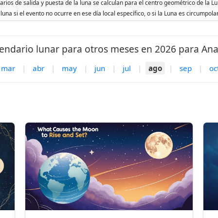
rios de salida y puesta de la luna se calculan para el centro geométrico de la Lu
 luna si el evento no ocurre en ese día local específico, o si la Luna es circumpol
endario lunar para otros meses en 2026 para An
mar
|
abr
|
may
|
jun
|
jul
|
ago
|
sep
|
oc