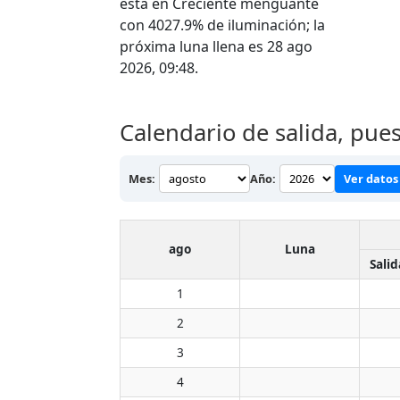
está en Creciente menguante
con 4027.9% de iluminación; la
próxima luna llena es 28 ago
2026, 09:48.
Calendario de salida, pue
Mes:
Año:
Ver datos 
ago
Luna
Salid
1
2
3
4