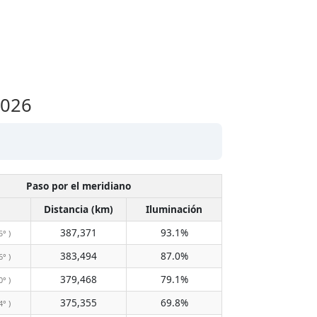
2026
Paso por el meridiano
Distancia (km)
Iluminación
387,371
93.1%
5° )
383,494
87.0%
6° )
379,468
79.1%
0° )
375,355
69.8%
4° )