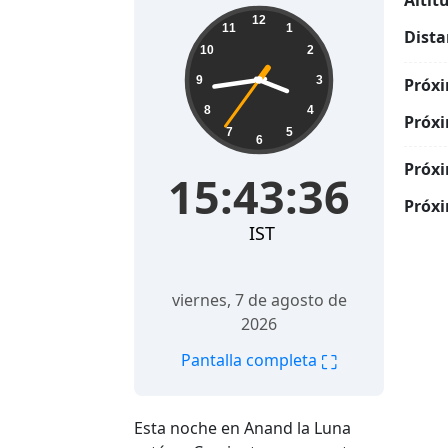
Altit
15:43:37
12
11
1
Dista
10
2
9
3
Próxi
8
4
Próxi
7
5
6
Próxi
15:43:37
Próxi
IST
viernes, 7 de agosto de
2026
⛶
Pantalla completa
Esta noche en Anand la Luna