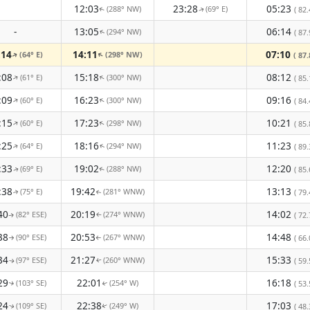
12:03
23:28
05:23
(288° NW)
(69° E)
( 82.
↑
↑
-
13:05
06:14
(294° NW)
( 87.
↑
:14
14:11
07:10
(64° E)
(298° NW)
↑
( 87.
↑
:08
15:18
08:12
(61° E)
(300° NW)
↑
↑
( 85.
:09
16:23
09:16
(60° E)
(300° NW)
↑
↑
( 84.
:15
17:23
10:21
(60° E)
(298° NW)
↑
↑
( 85.
:25
18:16
11:23
(64° E)
(294° NW)
( 89.
↑
↑
:33
19:02
12:20
(69° E)
(288° NW)
( 85.
↑
↑
:38
19:42
13:13
(75° E)
(281° WNW)
( 79.
↑
↑
40
20:19
14:02
(82° ESE)
(274° WNW)
( 72.
↑
↑
38
20:53
14:48
(90° ESE)
(267° WNW)
( 66.
↑
↑
34
21:27
15:33
(97° ESE)
(260° WNW)
( 59.
↑
↑
29
22:01
16:18
(103° SE)
(254° W)
( 53.
↑
↑
24
22:38
17:03
(109° SE)
(249° W)
( 48.
↑
↑