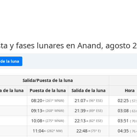
sta y fases lunares en Anand, agosto 
de la luna
Salida/Puesta de la luna
a de la luna
Puesta de la luna
Salida de la luna
Hora
08:20
21:07
02:25
(261° WNW)
(96° ESE)
( 57.
↑
↑
09:13
21:39
03:08
(268° WNW)
(89° ESE)
( 63.
↑
↑
10:08
22:13
03:51
(275° WNW)
(82° ESE)
( 70.
↑
↑
11:04
22:48
04:35
(282° NW)
(75° E)
( 76.
↑
↑