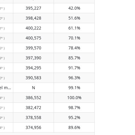
395,227
42.0%
1° )
398,428
51.6%
0° )
400,222
61.1%
1° )
400,575
70.1%
7° )
399,570
78.4%
6° )
397,390
85.7%
9° )
394,295
91.7%
4° )
390,583
96.3%
0° )
No pasa por el meridiano
N
99.1%
( N )
386,552
100.0%
4° )
382,472
98.7%
5° )
378,558
95.2%
9° )
374,956
89.6%
4° )