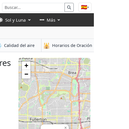
🇪🇸
▾
Sol y Luna
Más

🕌
Calidad del aire
Horarios de Oración
res
+
−
×