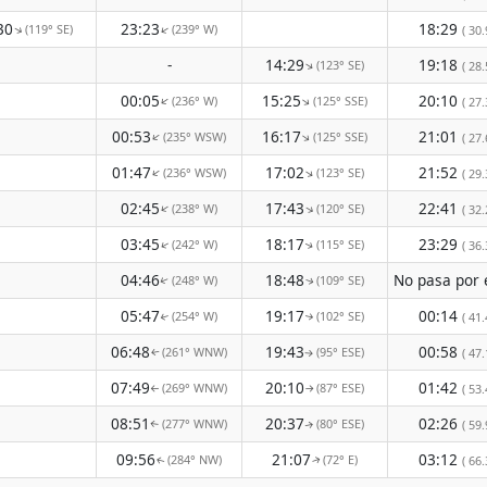
30
23:23
18:29
(119° SE)
(239° W)
↑
↑
( 30.
-
14:29
19:18
(123° SE)
↑
( 28.
00:05
15:25
20:10
(236° W)
(125° SSE)
↑
↑
( 27.
00:53
16:17
21:01
(235° WSW)
(125° SSE)
↑
↑
( 27.
01:47
17:02
21:52
(236° WSW)
(123° SE)
↑
↑
( 29.
02:45
17:43
22:41
(238° W)
(120° SE)
↑
↑
( 32.
03:45
18:17
23:29
(242° W)
(115° SE)
↑
( 36.
↑
04:46
18:48
(248° W)
(109° SE)
↑
↑
05:47
19:17
00:14
(254° W)
(102° SE)
( 41.
↑
↑
06:48
19:43
00:58
(261° WNW)
(95° ESE)
( 47.
↑
↑
07:49
20:10
01:42
(269° WNW)
(87° ESE)
( 53.
↑
↑
08:51
20:37
02:26
(277° WNW)
(80° ESE)
( 59.
↑
↑
09:56
21:07
03:12
(284° NW)
(72° E)
( 66.
↑
↑