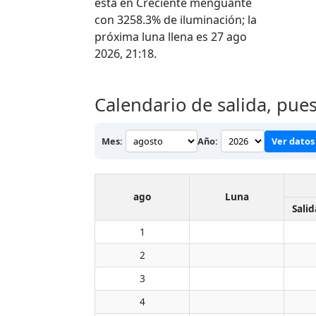
está en Creciente menguante
con 3258.3% de iluminación; la
próxima luna llena es 27 ago
2026, 21:18.
Calendario de salida, pue
Mes:
Año:
Ver datos 
ago
Luna
Salid
1
2
3
4