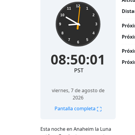
Altit
08:50:02
12
11
1
Dista
10
2
9
3
Próxi
8
4
Próxi
7
5
6
Próxi
08:50:02
Próxi
PST
viernes, 7 de agosto de
2026
⛶
Pantalla completa
Esta noche en Anaheim la Luna