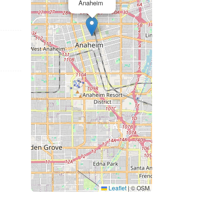
Anaheim
Leaflet
|
© OSM