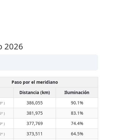
to 2026
Paso por el meridiano
Distancia (km)
Iluminación
386,055
90.1%
3° )
381,975
83.1%
5° )
377,769
74.4%
9° )
373,511
64.5%
2° )