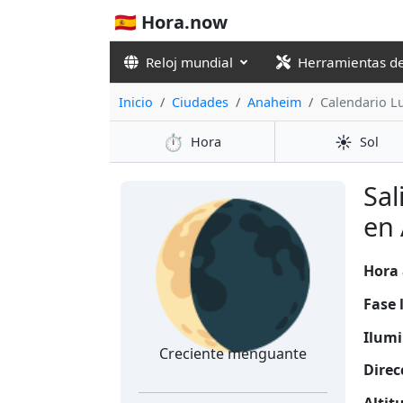
🇪🇸 Hora.now
Reloj mundial
Herramientas d
Inicio
Ciudades
Anaheim
Calendario L
⏱️
☀️
Hora
Sol
🌘
Sal
en
Hora 
Fase 
Ilumi
Creciente menguante
Direc