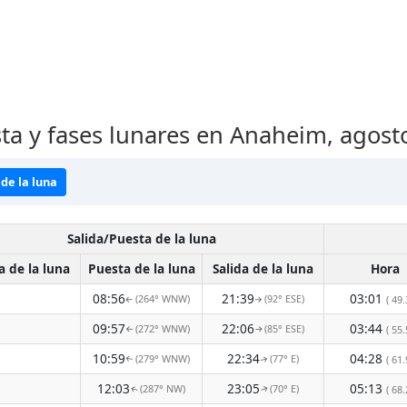
sta y fases lunares en Anaheim, agos
de la luna
Salida/Puesta de la luna
a de la luna
Puesta de la luna
Salida de la luna
Hora
08:56
21:39
03:01
(264° WNW)
(92° ESE)
( 49.
↑
↑
09:57
22:06
03:44
(272° WNW)
(85° ESE)
( 55.
↑
↑
10:59
22:34
04:28
(279° WNW)
(77° E)
( 61.
↑
↑
12:03
23:05
05:13
(287° NW)
(70° E)
( 68.
↑
↑