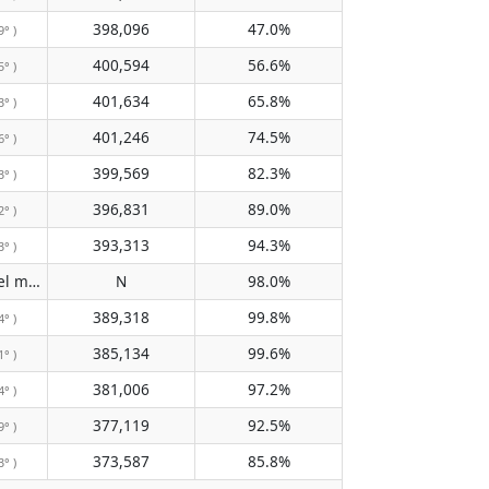
398,096
47.0%
9° )
400,594
56.6%
5° )
401,634
65.8%
3° )
401,246
74.5%
6° )
399,569
82.3%
3° )
396,831
89.0%
2° )
393,313
94.3%
3° )
No pasa por el meridiano
N
98.0%
( N )
389,318
99.8%
4° )
385,134
99.6%
1° )
381,006
97.2%
4° )
377,119
92.5%
9° )
373,587
85.8%
3° )