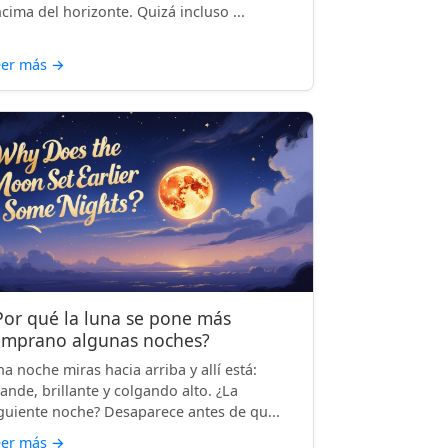
cima del horizonte. Quizá incluso ...
eer más
→
Por qué la luna se pone más
emprano algunas noches?
a noche miras hacia arriba y allí está:
ande, brillante y colgando alto. ¿La
guiente noche? Desaparece antes de qu...
eer más
→