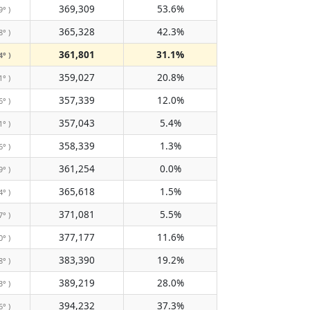
369,309
53.6%
9° )
365,328
42.3%
8° )
361,801
31.1%
4° )
359,027
20.8%
1° )
357,339
12.0%
6° )
357,043
5.4%
1° )
358,339
1.3%
6° )
361,254
0.0%
9° )
365,618
1.5%
4° )
371,081
5.5%
7° )
377,177
11.6%
0° )
383,390
19.2%
8° )
389,219
28.0%
3° )
394,232
37.3%
6° )