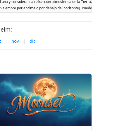
Luna y consideran la refracción atmosférica de la Tierra. Las fechas se basan en 
ar (siempre por encima o por debajo del horizonte). Pueden ocurrir dos salidas o p
heim:
t
|
nov
|
dic