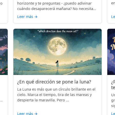
en
lo
horizonte y te preguntas - ¿puedo adivinar
cuándo desaparecerá mañana? No necesitas
...
Leer más
→
L
¿En qué dirección se pone la luna?
¿
t
La Luna es más que un círculo brillante en el
cielo. Marca el tiempo, tira de las mareas y
Un
..
despierta la maravilla. Pero ...
gr
si
Leer más
→
L