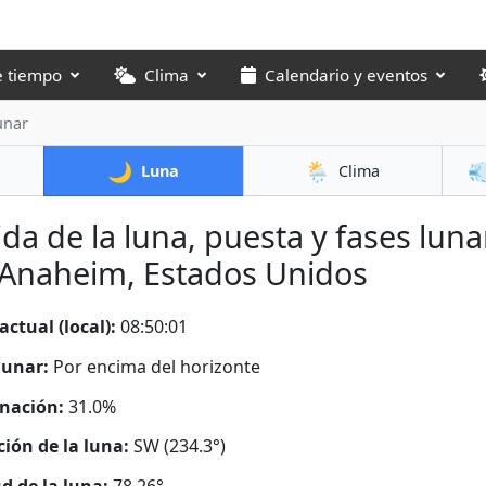
e tiempo
Clima
Calendario y eventos
unar
🌙
🌦️

Luna
Clima
ida de la luna, puesta y fases luna
 Anaheim, Estados Unidos
actual (local):
08:50:02
lunar:
Por encima del horizonte
nación:
31.0%
ción de la luna:
SW (234.3°)