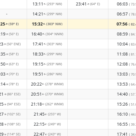
13:11
23:41
06:03
(293° NW)
(64° E)
( 73.
↑
↑
-
14:21
06:57
(299° NW)
↑
( 78.
:25
15:32
07:56
(59° E)
(303° NW)
↑
↑
( 82.
:19
16:40
08:59
(56° E)
(304° NNW)
↑
↑
( 84.
23
17:41
10:04
(56° ENE)
(303° NW)
↑
↑
( 83.
:35
18:33
11:08
(58° E)
(299° NW)
↑
↑
( 81.
:50
19:15
12:08
(63° E)
(293° NW)
( 76.
↑
↑
:03
19:51
13:03
(70° E)
(286° NW)
( 70.
↑
↑
:14
20:22
13:53
(78° E)
(278° WNW)
( 64.
↑
↑
21
20:51
14:40
(86° ESE)
(270° WNW)
( 57.
↑
↑
25
21:18
15:26
(94° ESE)
(262° WNW)
( 51.
↑
↑
27
21:45
16:10
(102° SE)
(255° W)
( 44.
↑
↑
28
22:15
16:55
(108° SE)
(249° W)
( 39.
↑
↑
29
22:47
17:41
(114° SE)
(243° W)
( 34.
↑
↑