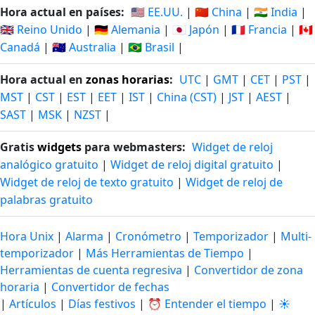
Hora actual en países:
🇺🇸 EE.UU.
|
🇨🇳 China
|
🇮🇳 India
|
🇬🇧 Reino Unido
|
🇩🇪 Alemania
|
🇯🇵 Japón
|
🇫🇷 Francia
|
🇨🇦
Canadá
|
🇦🇺 Australia
|
🇧🇷 Brasil
|
Hora actual en
zonas horarias
:
UTC
|
GMT
|
CET
|
PST
|
MST
|
CST
|
EST
|
EET
|
IST
|
China (CST)
|
JST
|
AEST
|
SAST
|
MSK
|
NZST
|
Gratis
widgets
para webmasters:
Widget de reloj
analógico gratuito
|
Widget de reloj digital gratuito
|
Widget de reloj de texto gratuito
|
Widget de reloj de
palabras gratuito
Hora Unix
|
Alarma
|
Cronómetro
|
Temporizador
|
Multi-
temporizador
|
Más Herramientas de Tiempo
|
Herramientas de cuenta regresiva
|
Convertidor de zona
horaria
|
Convertidor de fechas
|
Artículos
|
Días festivos
|
⏰ Entender el tiempo
|
☀️