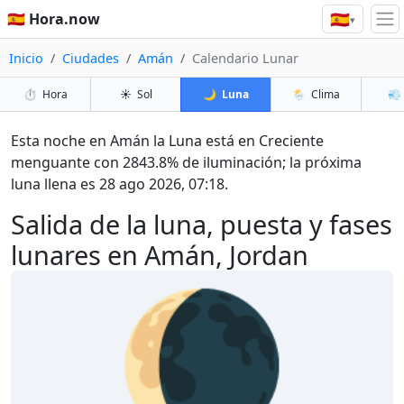
🇪🇸
🇪🇸 Hora.now
▾
Inicio
Ciudades
Amán
Calendario Lunar
⏱️
Hora
☀️
Sol
🌙
Luna
🌦️
Clima
💨
Esta noche en Amán la Luna está en Creciente
menguante con 2843.8% de iluminación; la próxima
luna llena es 28 ago 2026, 07:18.
Salida de la luna, puesta y fases
lunares en Amán, Jordan
🌘