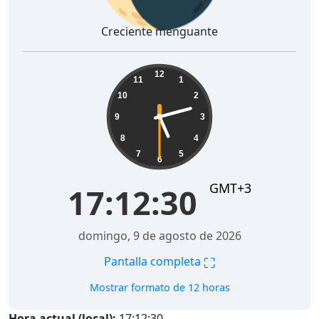
Creciente menguante
17:12:31
12
11
1
10
2
9
3
8
4
7
5
6
GMT+3
17:12:31
domingo, 9 de agosto de 2026
⛶
Pantalla completa
Mostrar formato de 12 horas
Hora actual (local):
17:12:31