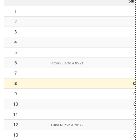
Salid
1
2
3
4
5
6
Tercer Cuarto a 05:21
7
8
00:
9
01
10
02
11
04
12
05
Luna Nueva a 20:36
13
06