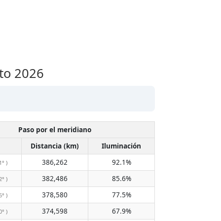
sto 2026
Paso por el meridiano
Distancia (km)
Iluminación
386,262
92.1%
1° )
382,486
85.6%
2° )
378,580
77.5%
6° )
374,598
67.9%
0° )