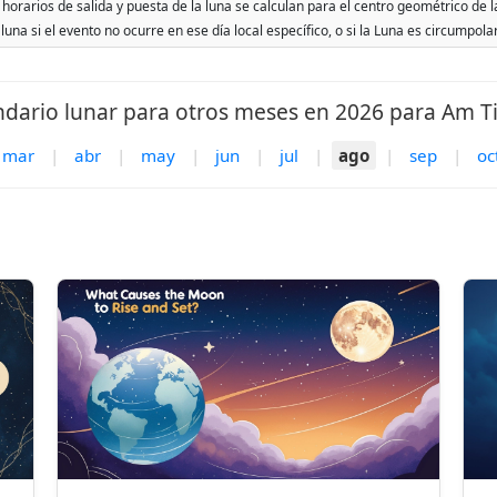
horarios de salida y puesta de la luna se calculan para el centro geométrico de la
 luna si el evento no ocurre en ese día local específico, o si la Luna es circumpol
ndario lunar para otros meses en 2026 para Am T
mar
|
abr
|
may
|
jun
|
jul
|
ago
|
sep
|
oc