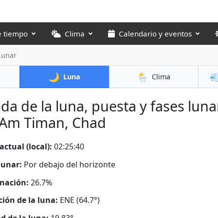
e tiempo
Clima
Calendario y eventos
Lunar
🌙
🌦️

Luna
Clima
ida de la luna, puesta y fases luna
 Am Timan, Chad
actual (local):
02:25:41
lunar:
Por debajo del horizonte
nación:
26.7%
ción de la luna:
ENE (64.7°)