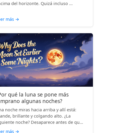
cima del horizonte. Quizá incluso ...
eer más
→
Por qué la luna se pone más
emprano algunas noches?
a noche miras hacia arriba y allí está:
ande, brillante y colgando alto. ¿La
guiente noche? Desaparece antes de qu...
eer más
→