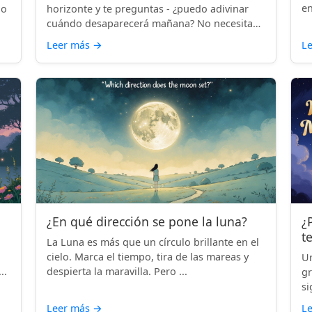
en
lo
horizonte y te preguntas - ¿puedo adivinar
cuándo desaparecerá mañana? No necesitas
...
Leer más
→
L
¿En qué dirección se pone la luna?
¿
t
La Luna es más que un círculo brillante en el
cielo. Marca el tiempo, tira de las mareas y
Un
..
despierta la maravilla. Pero ...
gr
si
Leer más
→
L