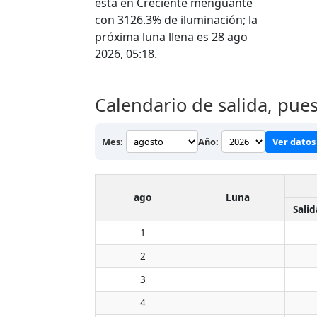
está en Creciente menguante
con 3126.3% de iluminación; la
próxima luna llena es 28 ago
2026, 05:18.
Calendario de salida, pue
Mes:
Año:
Ver datos 
ago
Luna
Salid
1
2
3
4