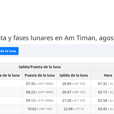
sta y fases lunares en Am Timan, ago
de la luna
Salida/Puesta de la luna
a de la luna
Puesta de la luna
Salida de la luna
Hora
07:35
20:09
01:32
(263° WNW)
(94° ESE)
( 70.
↑
↑
08:23
20:47
02:15
(269° WNW)
(88° ESE)
( 76.
↑
↑
09:12
21:26
02:58
(275° WNW)
(81° ESE)
( 82.
↑
↑
10:02
22:08
03:43
(282° NW)
(75° E)
( 89.
↑
↑