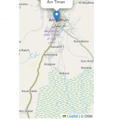
Am Timan
Leaflet
|
© OSM