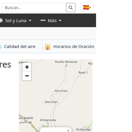
🇪🇸
▾
Sol y Luna
Más

🕌
Calidad del aire
Horarios de Oración
res
+
−
×