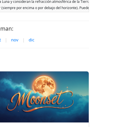
 Luna y consideran la refracción atmosférica de la Tierra. Las fechas se basan en
ar (siempre por encima o por debajo del horizonte). Pueden ocurrir dos salidas o p
iman:
t
|
nov
|
dic