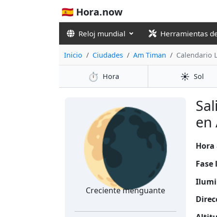
🇪🇸 Hora.now
Reloj mundial
Herramientas d
Inicio
Ciudades
Am Timan
Calendario 
⏱️
☀️
Hora
Sol
🌘
Sal
en
Hora 
Fase 
Ilumi
Creciente menguante
Direc