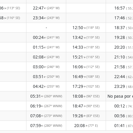
06
22:47
16:57
(113° SE)
(245° W)
( 55.
↑
↑
58
23:34
17:46
(116° SE)
(243° W)
( 52.
↑
↑
-
12:50
18:37
(118° SE)
↑
( 50.
00:24
13:42
19:28
(241° W)
(119° SE)
↑
↑
( 50.
01:15
14:33
20:20
(241° W)
(118° SE)
↑
↑
( 51.
02:08
15:21
21:10
(243° W)
(116° SE)
( 54.
↑
↑
03:00
16:06
21:58
(246° W)
(112° SE)
( 57.
↑
↑
03:51
16:49
22:44
(250° W)
(108° SE)
( 62.
↑
↑
04:42
17:29
23:29
(255° W)
(102° SE)
( 68.
↑
↑
05:31
18:08
(260° WNW)
(96° ESE)
↑
↑
06:19
18:47
00:12
(267° WNW)
(90° ESE)
( 74.
↑
↑
07:08
19:26
00:56
(273° WNW)
(83° ESE)
( 80.
↑
↑
07:59
20:08
01:41
(280° WNW)
(77° E)
( 87.
↑
↑