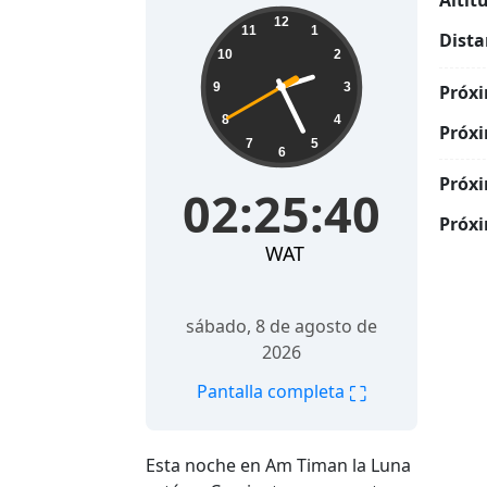
Altit
02:25:41
12
11
1
Dista
10
2
9
3
Próxi
8
4
Próxi
7
5
6
Próxi
02:25:41
Próxi
WAT
sábado, 8 de agosto de
2026
⛶
Pantalla completa
Esta noche en Am Timan la Luna