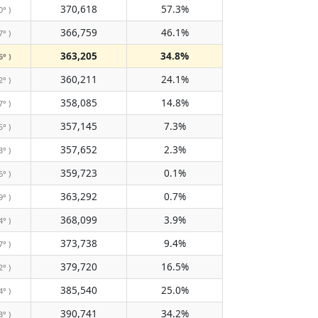
370,618
57.3%
0° )
366,759
46.1%
7° )
363,205
34.8%
6° )
360,211
24.1%
2° )
358,085
14.8%
7° )
357,145
7.3%
5° )
357,652
2.3%
3° )
359,723
0.1%
6° )
363,292
0.7%
9° )
368,099
3.9%
4° )
373,738
9.4%
7° )
379,720
16.5%
2° )
385,540
25.0%
4° )
390,741
34.2%
3° )