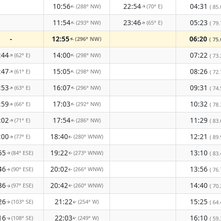
10:56
22:54
04:31
(288° NW)
(70° E)
( 85.
↑
↑
11:54
23:46
05:23
(293° NW)
(65° E)
( 79.
↑
↑
-
12:55
06:20
(296° NW)
( 75.
↑
:44
14:00
07:22
(62° E)
(298° NW)
↑
↑
( 73.
:47
15:05
08:26
(61° E)
(298° NW)
↑
↑
( 72.
:53
16:07
09:31
(63° E)
(296° NW)
( 74.
↑
↑
:59
17:03
10:32
(66° E)
(292° NW)
( 78.
↑
↑
:02
17:54
11:29
(71° E)
(286° NW)
( 83.
↑
↑
:00
18:40
12:21
(77° E)
(280° WNW)
( 89.
↑
↑
55
19:22
13:10
(84° ESE)
(273° WNW)
( 83.
↑
↑
46
20:02
13:56
(90° ESE)
(266° WNW)
( 76.
↑
↑
36
20:42
14:40
(97° ESE)
(260° WNW)
( 70.
↑
↑
26
21:22
15:25
(103° SE)
(254° W)
( 64.
↑
↑
16
22:03
16:10
(108° SE)
(249° W)
( 59.
↑
↑