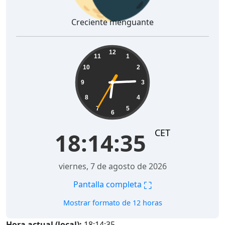
Creciente menguante
18:14:36
12
11
1
10
2
9
3
8
4
7
5
6
CET
18:14:36
viernes, 7 de agosto de 2026
⛶
Pantalla completa
Mostrar formato de 12 horas
Hora actual (local):
18:14:36