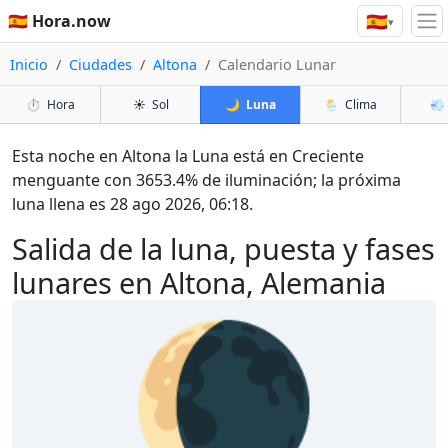
🇪🇸
🇪🇸 Hora.now
▾
Inicio
Ciudades
Altona
Calendario Lunar
⏱️
Hora
☀️
Sol
🌙
Luna
🌦️
Clima
💨
Esta noche en Altona la Luna está en Creciente
menguante con 3653.4% de iluminación; la próxima
luna llena es 28 ago 2026, 06:18.
Salida de la luna, puesta y fases
lunares en Altona, Alemania
🌘