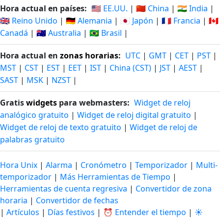
Hora actual en países:
🇺🇸 EE.UU.
|
🇨🇳 China
|
🇮🇳 India
|
🇬🇧 Reino Unido
|
🇩🇪 Alemania
|
🇯🇵 Japón
|
🇫🇷 Francia
|
🇨🇦
Canadá
|
🇦🇺 Australia
|
🇧🇷 Brasil
|
Hora actual en
zonas horarias
:
UTC
|
GMT
|
CET
|
PST
|
MST
|
CST
|
EST
|
EET
|
IST
|
China (CST)
|
JST
|
AEST
|
SAST
|
MSK
|
NZST
|
Gratis
widgets
para webmasters:
Widget de reloj
analógico gratuito
|
Widget de reloj digital gratuito
|
Widget de reloj de texto gratuito
|
Widget de reloj de
palabras gratuito
Hora Unix
|
Alarma
|
Cronómetro
|
Temporizador
|
Multi-
temporizador
|
Más Herramientas de Tiempo
|
Herramientas de cuenta regresiva
|
Convertidor de zona
horaria
|
Convertidor de fechas
|
Artículos
|
Días festivos
|
⏰ Entender el tiempo
|
☀️