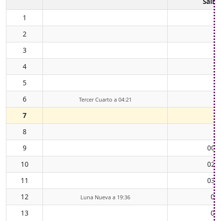
Salid
1
2
3
4
5
6
Tercer Cuarto a 04:21
7
8
9
00:
10
02:
11
03:
12
05
Luna Nueva a 19:36
13
06