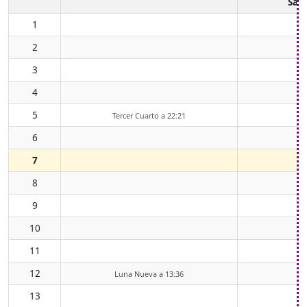
Sali
1
2
3
4
5
Tercer Cuarto a 22:21
6
0
7
0
8
0
9
0
10
0
11
0
12
0
Luna Nueva a 13:36
13
0