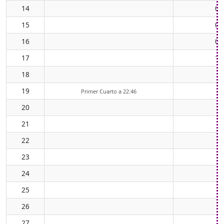
14
08
15
08
16
09
17
10
18
19
Primer Cuarto a 22:46
20
21
22
23
24
25
26
27