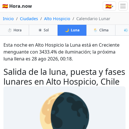
🇪🇸
🇪🇸 Hora.now
▾
Inicio
Ciudades
Alto Hospicio
Calendario Lunar
⏱️
Hora
☀️
Sol
🌙
Luna
🌦️
Clima
💨
Esta noche en Alto Hospicio la Luna está en Creciente
menguante con 3433.4% de iluminación; la próxima
luna llena es 28 ago 2026, 00:18.
Salida de la luna, puesta y fases
lunares en Alto Hospicio, Chile
🌘