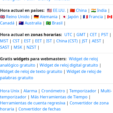
Hora actual en países:
🇺🇸 EE.UU.
|
🇨🇳 China
|
🇮🇳 India
|
🇬🇧 Reino Unido
|
🇩🇪 Alemania
|
🇯🇵 Japón
|
🇫🇷 Francia
|
🇨🇦
Canadá
|
🇦🇺 Australia
|
🇧🇷 Brasil
|
Hora actual en
zonas horarias
:
UTC
|
GMT
|
CET
|
PST
|
MST
|
CST
|
EST
|
EET
|
IST
|
China (CST)
|
JST
|
AEST
|
SAST
|
MSK
|
NZST
|
Gratis
widgets
para webmasters:
Widget de reloj
analógico gratuito
|
Widget de reloj digital gratuito
|
Widget de reloj de texto gratuito
|
Widget de reloj de
palabras gratuito
Hora Unix
|
Alarma
|
Cronómetro
|
Temporizador
|
Multi-
temporizador
|
Más Herramientas de Tiempo
|
Herramientas de cuenta regresiva
|
Convertidor de zona
horaria
|
Convertidor de fechas