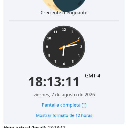
Creciente menguante
18:13:11
12
11
1
10
2
9
3
8
4
7
5
6
GMT-4
18:13:11
viernes, 7 de agosto de 2026
⛶
Pantalla completa
Mostrar formato de 12 horas
Hora actual (local):
18:13:11