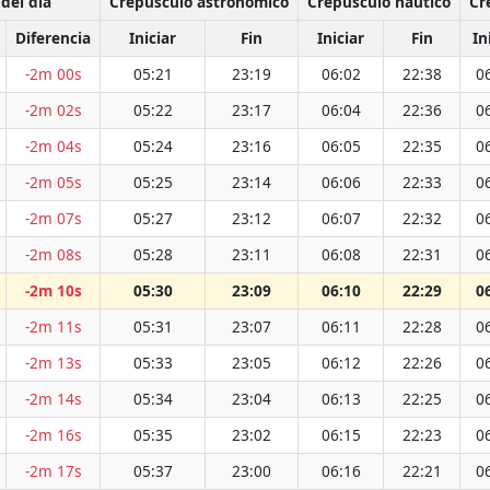
del día
Crepúsculo astronómico
Crepúsculo náutico
Cr
Diferencia
Iniciar
Fin
Iniciar
Fin
In
-2m 00s
05:21
23:19
06:02
22:38
0
-2m 02s
05:22
23:17
06:04
22:36
0
-2m 04s
05:24
23:16
06:05
22:35
0
-2m 05s
05:25
23:14
06:06
22:33
0
-2m 07s
05:27
23:12
06:07
22:32
0
-2m 08s
05:28
23:11
06:08
22:31
0
-2m 10s
05:30
23:09
06:10
22:29
0
-2m 11s
05:31
23:07
06:11
22:28
0
-2m 13s
05:33
23:05
06:12
22:26
0
-2m 14s
05:34
23:04
06:13
22:25
0
-2m 16s
05:35
23:02
06:15
22:23
0
-2m 17s
05:37
23:00
06:16
22:21
0