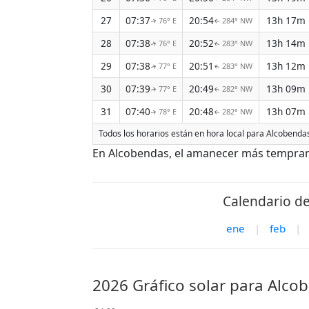
27
07:37
20:54
13h 17m
76° E
284° NW
↑
↑
28
07:38
20:52
13h 14m
76° E
283° NW
↑
↑
29
07:38
20:51
13h 12m
77° E
283° NW
↑
↑
30
07:39
20:49
13h 09m
77° E
282° NW
↑
↑
31
07:40
20:48
13h 07m
78° E
282° NW
↑
↑
Todos los horarios están en hora local para Alcobenda
En Alcobendas, el amanecer más temprano 
Calendario de
ene
|
feb
|
2026 Gráfico solar para Alco