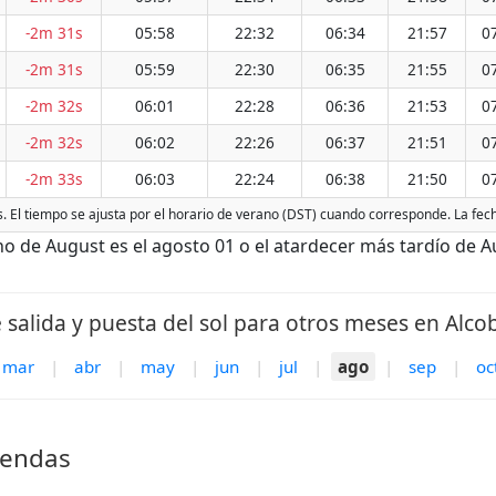
-2m 31s
05:58
22:32
06:34
21:57
0
-2m 31s
05:59
22:30
06:35
21:55
0
-2m 32s
06:01
22:28
06:36
21:53
0
-2m 32s
06:02
22:26
06:37
21:51
0
-2m 33s
06:03
22:24
06:38
21:50
0
s. El tiempo se ajusta por el horario de verano (DST) cuando corresponde. La fec
de August es el agosto 01 o el atardecer más tardío de Au
 salida y puesta del sol para otros meses en Alco
mar
|
abr
|
may
|
jun
|
jul
|
ago
|
sep
|
oc
bendas