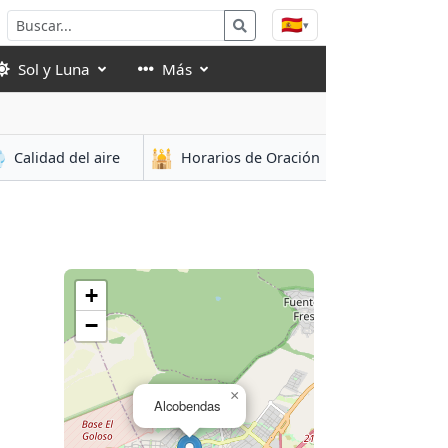
🇪🇸
▾
Sol y Luna
Más

🕌
Calidad del aire
Horarios de Oración
+
−
×
Alcobendas