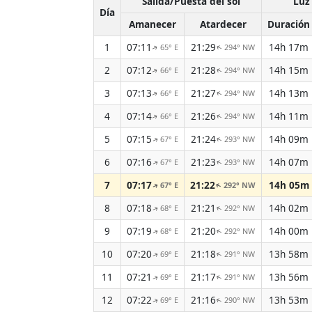
Salida/Puesta del sol
Luz 
Día
Amanecer
Atardecer
Duración
1
07:11
21:29
14h 17m
65° E
294° NW
↑
↑
2
07:12
21:28
14h 15m
66° E
294° NW
↑
↑
3
07:13
21:27
14h 13m
66° E
294° NW
↑
↑
4
07:14
21:26
14h 11m
66° E
294° NW
↑
↑
5
07:15
21:24
14h 09m
67° E
293° NW
↑
↑
6
07:16
21:23
14h 07m
67° E
293° NW
↑
↑
7
07:17
21:22
14h 05m
67° E
292° NW
↑
↑
8
07:18
21:21
14h 02m
68° E
292° NW
↑
↑
9
07:19
21:20
14h 00m
68° E
292° NW
↑
↑
10
07:20
21:18
13h 58m
69° E
291° NW
↑
↑
11
07:21
21:17
13h 56m
69° E
291° NW
↑
↑
12
07:22
21:16
13h 53m
69° E
290° NW
↑
↑