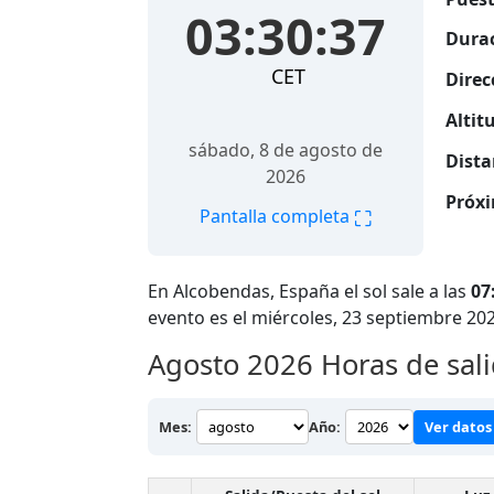
03:30:38
Durac
CET
Direc
Altitu
sábado, 8 de agosto de
Dista
2026
Próxi
⛶
Pantalla completa
En Alcobendas, España el sol sale a las
07
evento es el miércoles, 23 septiembre 20
Agosto 2026
Horas de sali
Mes:
Año:
Ver datos 