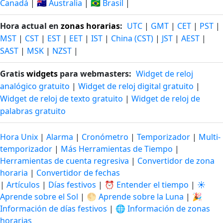
Canadá
|
🇦🇺 Australia
|
🇧🇷 Brasil
|
Hora actual en
zonas horarias
:
UTC
|
GMT
|
CET
|
PST
|
MST
|
CST
|
EST
|
EET
|
IST
|
China (CST)
|
JST
|
AEST
|
SAST
|
MSK
|
NZST
|
Gratis
widgets
para webmasters:
Widget de reloj
analógico gratuito
|
Widget de reloj digital gratuito
|
Widget de reloj de texto gratuito
|
Widget de reloj de
palabras gratuito
Hora Unix
|
Alarma
|
Cronómetro
|
Temporizador
|
Multi-
temporizador
|
Más Herramientas de Tiempo
|
Herramientas de cuenta regresiva
|
Convertidor de zona
horaria
|
Convertidor de fechas
|
Artículos
|
Días festivos
|
⏰ Entender el tiempo
|
☀️
Aprende sobre el Sol
|
🌕 Aprende sobre la Luna
|
🎉
Información de días festivos
|
🌐 Información de zonas
horarias