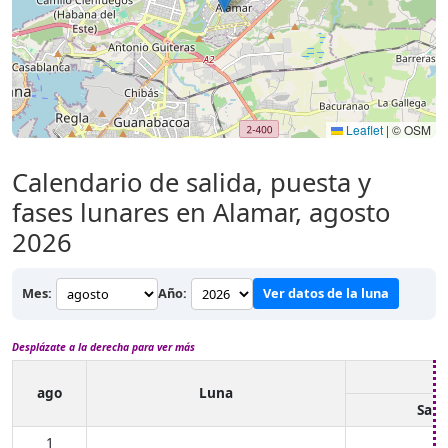
Leaflet
|
© OSM
Calendario de salida, puesta y
fases lunares en Alamar, agosto
2026
Mes:
Año:
Ver datos de la luna
Desplázate a la derecha para ver más
ago
Luna
Sali
1