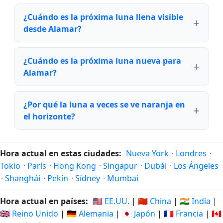
¿Cuándo es la próxima luna llena visible
desde Alamar?
¿Cuándo es la próxima luna nueva para
Alamar?
¿Por qué la luna a veces se ve naranja en
el horizonte?
Hora actual en estas ciudades:
Nueva York
·
Londres
·
Tokio
·
París
·
Hong Kong
·
Singapur
·
Dubái
·
Los Ángeles
·
Shanghái
·
Pekín
·
Sídney
·
Mumbai
Hora actual en países:
🇺🇸 EE.UU.
|
🇨🇳 China
|
🇮🇳 India
|
🇬🇧 Reino Unido
|
🇩🇪 Alemania
|
🇯🇵 Japón
|
🇫🇷 Francia
|
🇨🇦