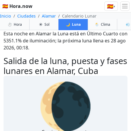
🇪🇸
🇪🇸 Hora.now
▾
Inicio
Ciudades
Alamar
Calendario Lunar
⏱️
Hora
☀️
Sol
🌙
Luna
🌦️
Clima
💨
Esta noche en Alamar la Luna está en Último Cuarto con
5351.1% de iluminación; la próxima luna llena es 28 ago
2026, 00:18.
Salida de la luna, puesta y fases
lunares en Alamar, Cuba
🌘