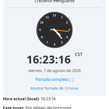
Creciente menguante
16:23:17
12
11
1
10
2
9
3
8
4
7
5
6
CST
16:23:17
viernes, 7 de agosto de 2026
⛶
Pantalla completa
Mostrar formato de 12 horas
Hora actual (local):
16:23:17
Fase lunar:
Por debajo del horizonte