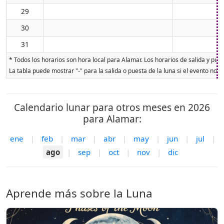
29
30
31
* Todos los horarios son hora local para Alamar. Los horarios de salida y pues
La tabla puede mostrar "-" para la salida o puesta de la luna si el evento no o
Calendario lunar para otros meses en 2026
para Alamar:
ene
|
feb
|
mar
|
abr
|
may
|
jun
|
jul
|
ago
|
sep
|
oct
|
nov
|
dic
Aprende más sobre la Luna