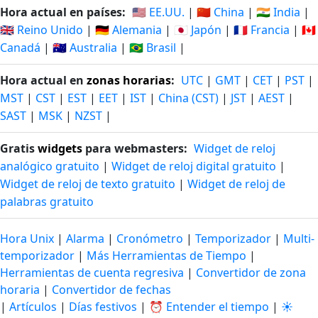
Hora actual en países:
🇺🇸 EE.UU.
|
🇨🇳 China
|
🇮🇳 India
|
🇬🇧 Reino Unido
|
🇩🇪 Alemania
|
🇯🇵 Japón
|
🇫🇷 Francia
|
🇨🇦
Canadá
|
🇦🇺 Australia
|
🇧🇷 Brasil
|
Hora actual en
zonas horarias
:
UTC
|
GMT
|
CET
|
PST
|
MST
|
CST
|
EST
|
EET
|
IST
|
China (CST)
|
JST
|
AEST
|
SAST
|
MSK
|
NZST
|
Gratis
widgets
para webmasters:
Widget de reloj
analógico gratuito
|
Widget de reloj digital gratuito
|
Widget de reloj de texto gratuito
|
Widget de reloj de
palabras gratuito
Hora Unix
|
Alarma
|
Cronómetro
|
Temporizador
|
Multi-
temporizador
|
Más Herramientas de Tiempo
|
Herramientas de cuenta regresiva
|
Convertidor de zona
horaria
|
Convertidor de fechas
|
Artículos
|
Días festivos
|
⏰ Entender el tiempo
|
☀️