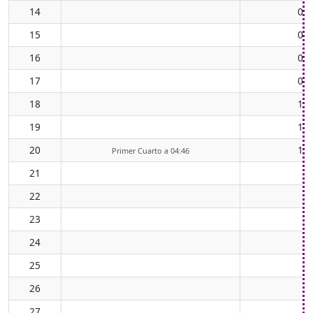
14
06:
15
07:
16
08:
17
09:
18
10:
19
11:
20
12:
Primer Cuarto a 04:46
21
22
23
24
25
26
27