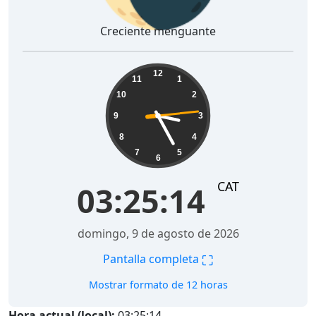
Creciente menguante
03:25:15
12
11
1
10
2
9
3
8
4
7
5
6
CAT
03:25:15
domingo, 9 de agosto de 2026
⛶
Pantalla completa
Mostrar formato de 12 horas
Hora actual (local):
03:25:15