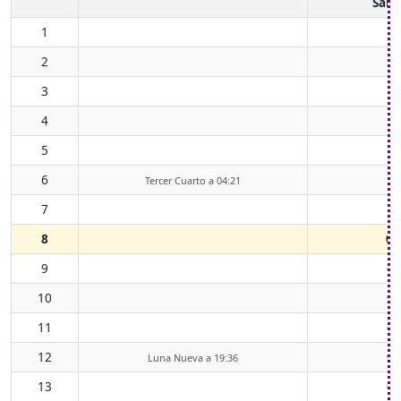
Sali
1
2
3
4
5
6
Tercer Cuarto a 04:21
7
8
00
9
01
10
02
11
03
12
04
Luna Nueva a 19:36
13
05