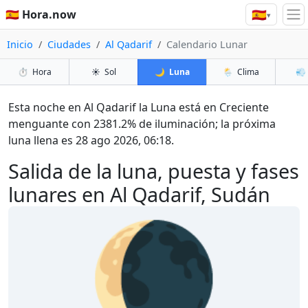
🇪🇸
🇪🇸 Hora.now
▾
Inicio
Ciudades
Al Qadarif
Calendario Lunar
⏱️
Hora
☀️
Sol
🌙
Luna
🌦️
Clima
💨
Esta noche en Al Qadarif la Luna está en Creciente
menguante con 2381.2% de iluminación; la próxima
luna llena es 28 ago 2026, 06:18.
Salida de la luna, puesta y fases
lunares en Al Qadarif, Sudán
🌘