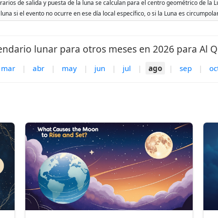
orarios de salida y puesta de la luna se calculan para el centro geométrico de la 
 luna si el evento no ocurre en ese día local específico, o si la Luna es circumpol
endario lunar para otros meses en 2026 para Al Qa
mar
|
abr
|
may
|
jun
|
jul
|
ago
|
sep
|
oc