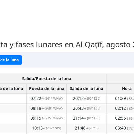
ta y fases lunares en Al Qaţīf, agosto
de la luna
Salida/Puesta de la luna
a de la luna
Puesta de la luna
Salida de la luna
Hora
07:22
20:12
01:29
(261° WNW)
(95° ESE)
( 53.
↑
↑
08:18
20:43
02:12
(268° WNW)
(88° ESE)
( 60.
↑
↑
09:15
21:14
02:55
(275° WNW)
(81° ESE)
( 66.
↑
↑
10:13
21:48
03:40
(282° NW)
(75° E)
( 72.
↑
↑