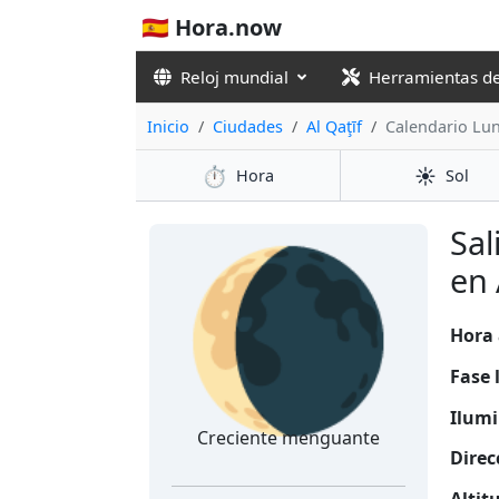
🇪🇸 Hora.now
Reloj mundial
Herramientas d
Inicio
Ciudades
Al Qaţīf
Calendario Lu
⏱️
☀️
Hora
Sol
🌘
Sal
en 
Hora 
Fase 
Ilumi
Creciente menguante
Direc