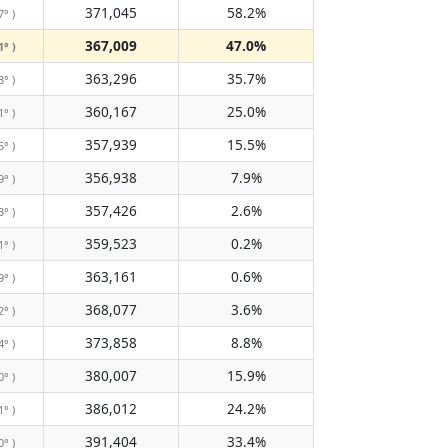
371,045
58.2%
7° )
367,009
47.0%
1° )
363,296
35.7%
3° )
360,167
25.0%
1° )
357,939
15.5%
5° )
356,938
7.9%
9° )
357,426
2.6%
3° )
359,523
0.2%
1° )
363,161
0.6%
9° )
368,077
3.6%
2° )
373,858
8.8%
4° )
380,007
15.9%
0° )
386,012
24.2%
1° )
391,404
33.4%
0° )