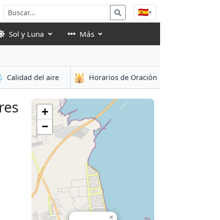
🇪🇸
▾
Sol y Luna
Más

🕌
Calidad del aire
Horarios de Oración
res
+
−
×