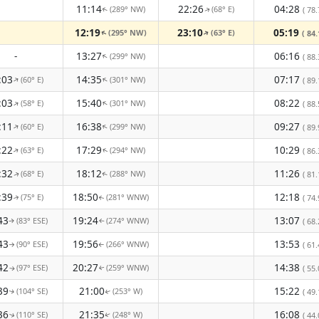
11:14
22:26
04:28
(289° NW)
(68° E)
( 78.
↑
↑
12:19
23:10
05:19
(295° NW)
(63° E)
( 84.
↑
↑
-
13:27
06:16
(299° NW)
↑
( 88.
:03
14:35
07:17
(60° E)
(301° NW)
↑
↑
( 89.
:03
15:40
08:22
(58° E)
(301° NW)
↑
↑
( 88.
:11
16:38
09:27
(60° E)
(299° NW)
↑
↑
( 89.
:22
17:29
10:29
(63° E)
(294° NW)
( 86.
↑
↑
:32
18:12
11:26
(68° E)
(288° NW)
( 81.
↑
↑
:39
18:50
12:18
(75° E)
(281° WNW)
( 74.
↑
↑
43
19:24
13:07
(83° ESE)
(274° WNW)
( 68.
↑
↑
43
19:56
13:53
(90° ESE)
(266° WNW)
( 61.
↑
↑
42
20:27
14:38
(97° ESE)
(259° WNW)
( 55.
↑
↑
39
21:00
15:22
(104° SE)
(253° W)
( 49.
↑
↑
36
21:35
16:08
(110° SE)
(248° W)
( 44.
↑
↑