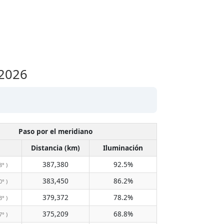
 2026
Paso por el meridiano
Distancia (km)
Iluminación
387,380
92.5%
8° )
383,450
86.2%
0° )
379,372
78.2%
3° )
375,209
68.8%
7° )