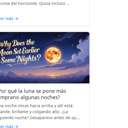
cima del horizonte. Quizá incluso ...
eer más
→
Por qué la luna se pone más
emprano algunas noches?
a noche miras hacia arriba y allí está:
ande, brillante y colgando alto. ¿La
guiente noche? Desaparece antes de qu...
eer más
→