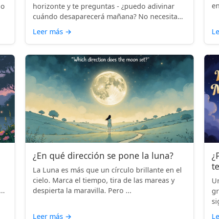
en
lo
horizonte y te preguntas - ¿puedo adivinar
cuándo desaparecerá mañana? No necesitas
...
Leer más
→
L
¿En qué dirección se pone la luna?
¿
t
La Luna es más que un círculo brillante en el
cielo. Marca el tiempo, tira de las mareas y
Un
..
despierta la maravilla. Pero ...
gr
si
Leer más
→
L