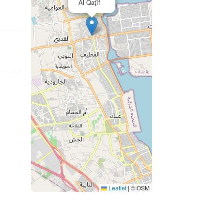
Al Qaţīf
Leaflet
|
© OSM