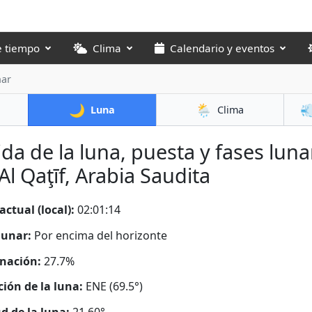
e tiempo
Clima
Calendario y eventos
nar
🌙
🌦️

Luna
Clima
ida de la luna, puesta y fases luna
Al Qaţīf, Arabia Saudita
actual (local):
02:01:16
lunar:
Por encima del horizonte
nación:
27.7%
ción de la luna:
ENE (69.5°)