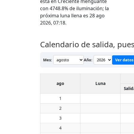
está en Creciente menguante
con 4748.8% de iluminación; la
próxima luna llena es 28 ago
2026, 07:18.
Calendario de salida, pues
Mes:
Año:
Ver datos 
ago
Luna
Salid
1
2
3
4