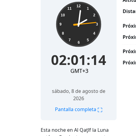
Altit
02:01:16
12
11
1
Dista
10
2
9
3
Próxi
8
4
Próxi
7
5
6
Próxi
02:01:16
Próxi
GMT+3
sábado, 8 de agosto de
2026
⛶
Pantalla completa
Esta noche en Al Qaţīf la Luna