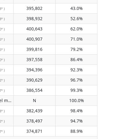
395,802
43.0%
8° )
398,932
52.6%
8° )
400,643
62.0%
0° )
400,907
71.0%
6° )
399,816
79.2%
6° )
397,558
86.4%
0° )
394,396
92.3%
6° )
390,629
96.7%
2° )
386,554
99.3%
7° )
No pasa por el meridiano
N
100.0%
( N )
382,439
98.4%
8° )
378,497
94.7%
2° )
374,871
88.9%
7° )