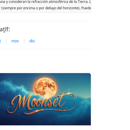
Luna y consideran la refracción atmosférica de la Tierra. Las fechas se basan en e
ar (siempre por encima o por debajo del horizonte). Pueden ocurrir dos salidas o p
ţīf:
t
|
nov
|
dic