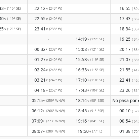
33
22:12
16:55
(115° SE)
(243° W)
( 39.
↑
↑
30
22:55
17:43
(119° SE)
(240° W)
↑
↑
( 36.
25
23:41
18:34
(121° SE)
(238° W)
↑
↑
( 35.
-
14:19
19:25
(122° SE)
↑
( 34.
00:32
15:08
20:17
(238° W)
(121° SE)
↑
↑
( 35.
01:27
15:53
21:07
(240° W)
(119° SE)
↑
↑
( 38.
02:24
16:33
21:55
(243° W)
(115° SE)
( 41.
↑
↑
03:21
17:10
22:41
(247° W)
(110° SE)
( 46.
↑
↑
04:18
17:43
23:26
(252° W)
(104° SE)
( 51.
↑
↑
05:15
18:14
(259° WNW)
(98° ESE)
↑
↑
06:12
18:45
00:10
(266° WNW)
(91° ESE)
( 57.
↑
↑
07:09
19:16
00:54
(273° WNW)
(84° ESE)
( 64.
↑
↑
08:07
19:50
01:38
(280° WNW)
(77° E)
( 70.
↑
↑