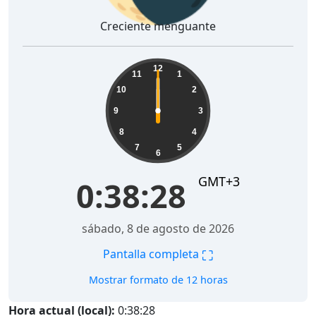
Creciente menguante
12
11
1
10
2
9
3
8
4
7
5
6
GMT+3
0:38:28
sábado, 8 de agosto de 2026
⛶
Pantalla completa
Mostrar formato de 12 horas
Hora actual (local):
0:38:28