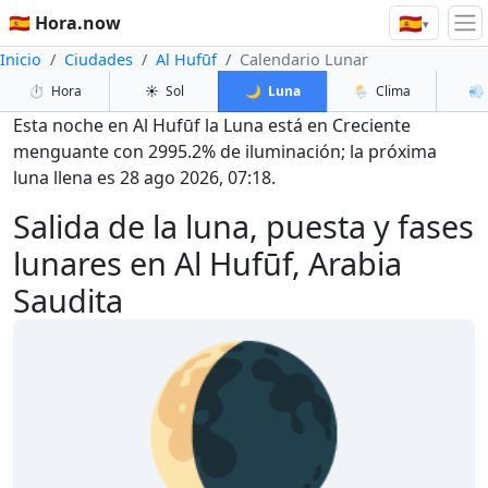
🇪🇸
🇪🇸 Hora.now
▾
Inicio
Ciudades
Al Hufūf
Calendario Lunar
⏱️
Hora
☀️
Sol
🌙
Luna
🌦️
Clima
💨
Esta noche en Al Hufūf la Luna está en Creciente
menguante con 2995.2% de iluminación; la próxima
luna llena es 28 ago 2026, 07:18.
Salida de la luna, puesta y fases
lunares en Al Hufūf, Arabia
Saudita
🌘