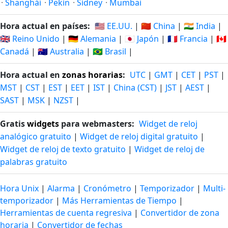
·
Shanghái
·
Pekín
·
Sídney
·
Mumbai
Hora actual en países:
🇺🇸 EE.UU.
|
🇨🇳 China
|
🇮🇳 India
|
🇬🇧 Reino Unido
|
🇩🇪 Alemania
|
🇯🇵 Japón
|
🇫🇷 Francia
|
🇨🇦
Canadá
|
🇦🇺 Australia
|
🇧🇷 Brasil
|
Hora actual en
zonas horarias
:
UTC
|
GMT
|
CET
|
PST
|
MST
|
CST
|
EST
|
EET
|
IST
|
China (CST)
|
JST
|
AEST
|
SAST
|
MSK
|
NZST
|
Gratis
widgets
para webmasters:
Widget de reloj
analógico gratuito
|
Widget de reloj digital gratuito
|
Widget de reloj de texto gratuito
|
Widget de reloj de
palabras gratuito
Hora Unix
|
Alarma
|
Cronómetro
|
Temporizador
|
Multi-
temporizador
|
Más Herramientas de Tiempo
|
Herramientas de cuenta regresiva
|
Convertidor de zona
horaria
|
Convertidor de fechas