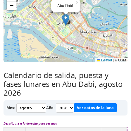
×
−
Abu Dabi
Leaflet
|
© OSM
Calendario de salida, puesta y
fases lunares en Abu Dabi, agosto
2026
Mes:
Año:
Ver datos de la luna
Desplázate a la derecha para ver más