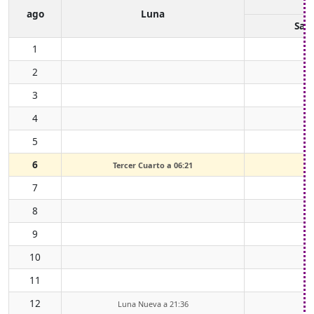
ago
Luna
Sali
1
2
3
4
5
6
Tercer Cuarto a 06:21
7
8
0
9
0
10
0
11
0
12
0
Luna Nueva a 21:36