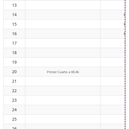
13
0
14
07
15
08
16
09
17
10
18
11
19
12
20
13
Primer Cuarto a 06:46
21
22
23
24
25
26