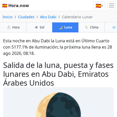
🇪🇸
🇪🇸 Hora.now
▾
Inicio
Ciudades
Abu Dabi
Calendario Lunar
⏱️
Hora
☀️
Sol
🌙
Luna
🌦️
Clima
💨
Esta noche en Abu Dabi la Luna está en Último Cuarto
con 5177.1% de iluminación; la próxima luna llena es 28
ago 2026, 08:18.
Salida de la luna, puesta y fases
lunares en Abu Dabi, Emiratos
Árabes Unidos
🌘