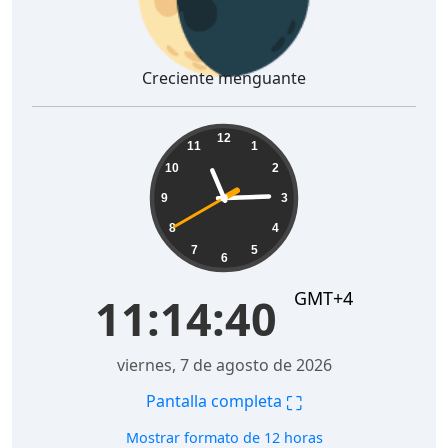
Creciente menguante
11:14:41
12
11
1
10
2
9
3
8
4
7
5
6
GMT+4
11:14:41
viernes, 7 de agosto de 2026
⛶
Pantalla completa
Mostrar formato de 12 horas