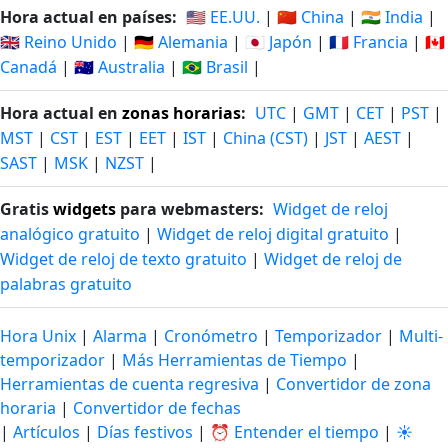
Hora actual en países:
🇺🇸 EE.UU.
|
🇨🇳 China
|
🇮🇳 India
|
🇬🇧 Reino Unido
|
🇩🇪 Alemania
|
🇯🇵 Japón
|
🇫🇷 Francia
|
🇨🇦
Canadá
|
🇦🇺 Australia
|
🇧🇷 Brasil
|
Hora actual en
zonas horarias
:
UTC
|
GMT
|
CET
|
PST
|
MST
|
CST
|
EST
|
EET
|
IST
|
China (CST)
|
JST
|
AEST
|
SAST
|
MSK
|
NZST
|
Gratis
widgets
para webmasters:
Widget de reloj
analógico gratuito
|
Widget de reloj digital gratuito
|
Widget de reloj de texto gratuito
|
Widget de reloj de
palabras gratuito
Hora Unix
|
Alarma
|
Cronómetro
|
Temporizador
|
Multi-
temporizador
|
Más Herramientas de Tiempo
|
Herramientas de cuenta regresiva
|
Convertidor de zona
horaria
|
Convertidor de fechas
|
Artículos
|
Días festivos
|
⏰ Entender el tiempo
|
☀️