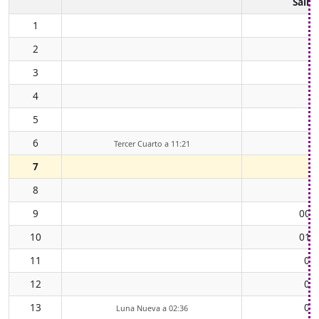
Salid
1
2
3
4
5
6
Tercer Cuarto a 11:21
7
8
9
00:
10
01:
11
02
12
03
13
05
Luna Nueva a 02:36