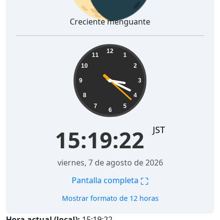
Creciente menguante
15:19:23
12
11
1
10
2
9
3
8
4
7
5
6
JST
15:19:23
viernes, 7 de agosto de 2026
⛶
Pantalla completa
Mostrar formato de 12 horas
Hora actual (local):
15:19:23