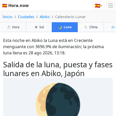
🇪🇸
🇪🇸 Hora.now
▾
Inicio
Ciudades
Abiko
Calendario Lunar
⏱️
Hora
☀️
Sol
🌙
Luna
🌦️
Clima
💨
Esta noche en Abiko la Luna está en Creciente
menguante con 3696.9% de iluminación; la próxima
luna llena es 28 ago 2026, 13:18.
Salida de la luna, puesta y fases
lunares en Abiko, Japón
🌘