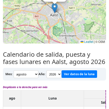
Leaflet
|
© OSM
Calendario de salida, puesta y
fases lunares en Aalst, agosto 2026
Mes:
Año:
Ver datos de la luna
Desplázate a la derecha para ver más
ago
Luna
Salid