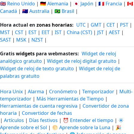
🇬🇧 Reino Unido
|
🇩🇪 Alemania
|
🇯🇵 Japón
|
🇫🇷 Francia
|
🇨🇦
Canadá
|
🇦🇺 Australia
|
🇧🇷 Brasil
|
Hora actual en
zonas horarias
:
UTC
|
GMT
|
CET
|
PST
|
MST
|
CST
|
EST
|
EET
|
IST
|
China (CST)
|
JST
|
AEST
|
SAST
|
MSK
|
NZST
|
Gratis
widgets
para webmasters:
Widget de reloj
analógico gratuito
|
Widget de reloj digital gratuito
|
Widget de reloj de texto gratuito
|
Widget de reloj de
palabras gratuito
Hora Unix
|
Alarma
|
Cronómetro
|
Temporizador
|
Multi-
temporizador
|
Más Herramientas de Tiempo
|
Herramientas de cuenta regresiva
|
Convertidor de zona
horaria
|
Convertidor de fechas
|
Artículos
|
Días festivos
|
⏰ Entender el tiempo
|
☀️
Aprende sobre el Sol
|
🌕 Aprende sobre la Luna
|
🎉