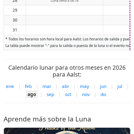
28
Luna llena a 06:18
29
30
31
* Todos los horarios son hora local para Aalst. Los horarios de salida y puest
La tabla puede mostrar "-" para la salida o puesta de la luna si el evento no o
Calendario lunar para otros meses en 2026
para Aalst:
ene
|
feb
|
mar
|
abr
|
may
|
jun
|
jul
|
ago
|
sep
|
oct
|
nov
|
dic
Aprende más sobre la Luna