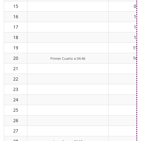
15
09:
16
11:
17
12:
18
13:
19
15:
20
16:
Primer Cuarto a 04:46
21
22
23
24
25
26
27