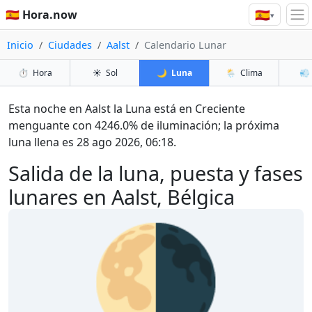
🇪🇸
🇪🇸 Hora.now
▾
Inicio
Ciudades
Aalst
Calendario Lunar
⏱️
Hora
☀️
Sol
🌙
Luna
🌦️
Clima
💨
Esta noche en Aalst la Luna está en Creciente
menguante con 4246.0% de iluminación; la próxima
luna llena es 28 ago 2026, 06:18.
Salida de la luna, puesta y fases
lunares en Aalst, Bélgica
🌗