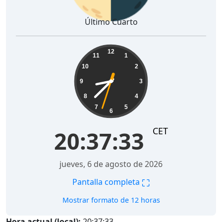
Último Cuarto
20:37:34
12
11
1
10
2
9
3
8
4
7
5
6
CET
20:37:34
jueves, 6 de agosto de 2026
⛶
Pantalla completa
Mostrar formato de 12 horas
Hora actual (local):
20:37:34