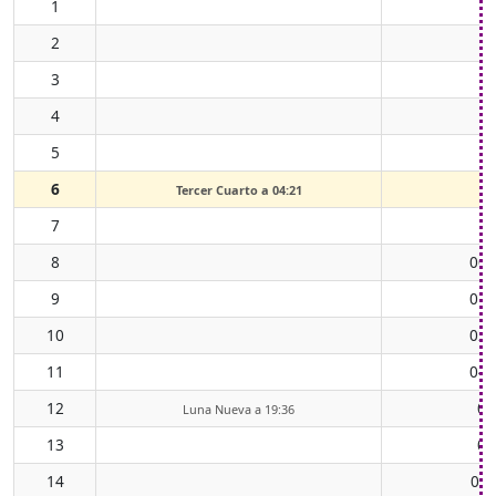
1
2
3
4
5
6
Tercer Cuarto a 04:21
7
8
00:
9
01:
10
02:
11
04:
12
05
Luna Nueva a 19:36
13
07
14
08: