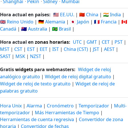
·
Shanghái
·
Pekín
·
Sídney
·
Mumbai
Hora actual en países:
🇺🇸 EE.UU.
|
🇨🇳 China
|
🇮🇳 India
|
🇬🇧 Reino Unido
|
🇩🇪 Alemania
|
🇯🇵 Japón
|
🇫🇷 Francia
|
🇨🇦
Canadá
|
🇦🇺 Australia
|
🇧🇷 Brasil
|
Hora actual en
zonas horarias
:
UTC
|
GMT
|
CET
|
PST
|
MST
|
CST
|
EST
|
EET
|
IST
|
China (CST)
|
JST
|
AEST
|
SAST
|
MSK
|
NZST
|
Gratis
widgets
para webmasters:
Widget de reloj
analógico gratuito
|
Widget de reloj digital gratuito
|
Widget de reloj de texto gratuito
|
Widget de reloj de
palabras gratuito
Hora Unix
|
Alarma
|
Cronómetro
|
Temporizador
|
Multi-
temporizador
|
Más Herramientas de Tiempo
|
Herramientas de cuenta regresiva
|
Convertidor de zona
horaria
|
Convertidor de fechas