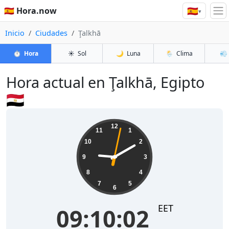
🇪🇸
🇪🇸 Hora.now
▾
Inicio
Ciudades
Ţalkhā
⏱️
Hora
☀️
Sol
🌙
Luna
🌦️
Clima
💨
Hora actual en Ţalkhā, Egipto
🇪🇬
09:10:02
12
11
1
10
2
9
3
8
4
7
5
6
EET
09:10:02