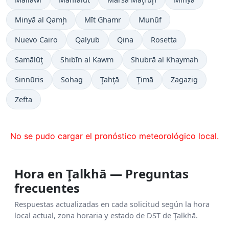
Minyā al Qamḩ
Mīt Ghamr
Munūf
Nuevo Cairo
Qalyub
Qina
Rosetta
Samālūţ
Shibīn al Kawm
Shubrā al Khaymah
Sinnūris
Sohag
Ţahţā
Ţimā
Zagazig
Zefta
No se pudo cargar el pronóstico meteorológico local.
Hora en Ţalkhā — Preguntas
frecuentes
Respuestas actualizadas en cada solicitud según la hora
local actual, zona horaria y estado de DST de Ţalkhā.