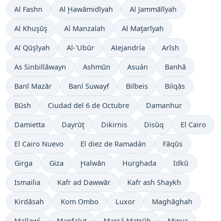
Al Fashn
Al Ḩawāmidīyah
Al Jammālīyah
Al Khuşūş
Al Manzalah
Al Maţarīyah
Al Qūşīyah
Al-'Ubūr
Alejandría
Arīsh
As Sinbillāwayn
Ashmūn
Asuán
Banhā
Banī Mazār
Baní Suwayf
Bilbeis
Bilqās
Būsh
Ciudad del 6 de Octubre
Damanhur
Damietta
Dayrūţ
Dikirnis
Disūq
El Cairo
El Cairo Nuevo
El diez de Ramadán
Fāqūs
Girga
Giza
Ḩalwān
Hurghada
Idkū
Ismailia
Kafr ad Dawwār
Kafr ash Shaykh
Kirdāsah
Kom Ombo
Luxor
Maghāghah
Mallawí
Manfalut
Marsá Maţrūḩ
Minya