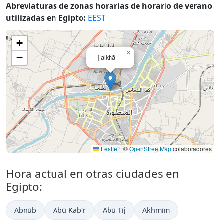
Abreviaturas de zonas horarias de horario de verano
utilizadas en Egipto:
EEST
+
×
−
Ţalkhā
Leaflet
|
©
OpenStreetMap
colaboradores
Hora actual en otras ciudades en
Egipto:
Abnūb
Abū Kabīr
Abū Tīj
Akhmīm