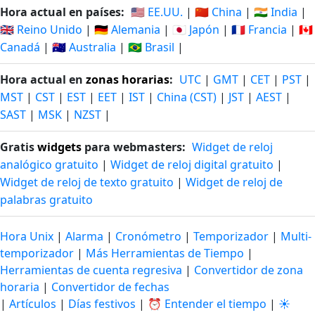
Hora actual en países:
🇺🇸 EE.UU.
|
🇨🇳 China
|
🇮🇳 India
|
🇬🇧 Reino Unido
|
🇩🇪 Alemania
|
🇯🇵 Japón
|
🇫🇷 Francia
|
🇨🇦
Canadá
|
🇦🇺 Australia
|
🇧🇷 Brasil
|
Hora actual en
zonas horarias
:
UTC
|
GMT
|
CET
|
PST
|
MST
|
CST
|
EST
|
EET
|
IST
|
China (CST)
|
JST
|
AEST
|
SAST
|
MSK
|
NZST
|
Gratis
widgets
para webmasters:
Widget de reloj
analógico gratuito
|
Widget de reloj digital gratuito
|
Widget de reloj de texto gratuito
|
Widget de reloj de
palabras gratuito
Hora Unix
|
Alarma
|
Cronómetro
|
Temporizador
|
Multi-
temporizador
|
Más Herramientas de Tiempo
|
Herramientas de cuenta regresiva
|
Convertidor de zona
horaria
|
Convertidor de fechas
|
Artículos
|
Días festivos
|
⏰ Entender el tiempo
|
☀️