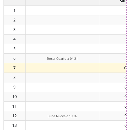
Salid
1
2
3
4
5
6
Tercer Cuarto a 04:21
7
00
8
01
9
02
10
03
11
04
12
05
Luna Nueva a 19:36
13
07