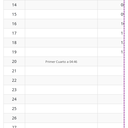
14
08:
15
09:
16
10:
17
11:
18
12:
19
13:
20
Primer Cuarto a 04:46
21
22
23
24
25
26
27