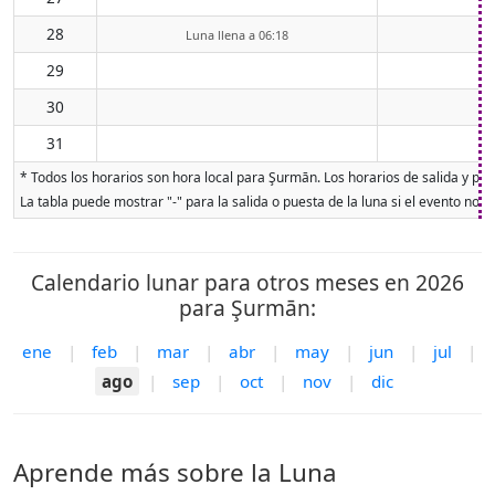
28
Luna llena a 06:18
29
30
31
* Todos los horarios son hora local para Şurmān. Los horarios de salida y pues
La tabla puede mostrar "-" para la salida o puesta de la luna si el evento no o
Calendario lunar para otros meses en 2026
para Şurmān:
ene
|
feb
|
mar
|
abr
|
may
|
jun
|
jul
|
ago
|
sep
|
oct
|
nov
|
dic
Aprende más sobre la Luna