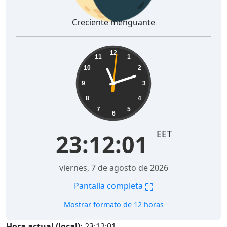
Creciente menguante
23:12:02
12
11
1
10
2
9
3
8
4
7
5
6
EET
23:12:02
viernes, 7 de agosto de 2026
⛶
Pantalla completa
Mostrar formato de 12 horas
Hora actual (local):
23:12:02