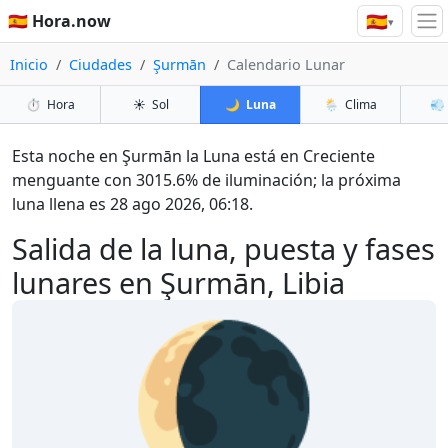
🇪🇸
🇪🇸 Hora.now
▾
Inicio
Ciudades
Şurmān
Calendario Lunar
⏱️
Hora
☀️
Sol
🌙
Luna
🌦️
Clima
💨
Esta noche en Şurmān la Luna está en Creciente
menguante con 3015.6% de iluminación; la próxima
luna llena es 28 ago 2026, 06:18.
Salida de la luna, puesta y fases
lunares en Şurmān, Libia
🌘