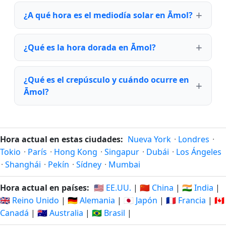
¿A qué hora es el mediodía solar en Āmol?
¿Qué es la hora dorada en Āmol?
¿Qué es el crepúsculo y cuándo ocurre en
Āmol?
Hora actual en estas ciudades:
Nueva York
·
Londres
·
Tokio
·
París
·
Hong Kong
·
Singapur
·
Dubái
·
Los Ángeles
·
Shanghái
·
Pekín
·
Sídney
·
Mumbai
Hora actual en países:
🇺🇸 EE.UU.
|
🇨🇳 China
|
🇮🇳 India
|
🇬🇧 Reino Unido
|
🇩🇪 Alemania
|
🇯🇵 Japón
|
🇫🇷 Francia
|
🇨🇦
Canadá
|
🇦🇺 Australia
|
🇧🇷 Brasil
|