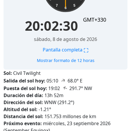
7
5
6
GMT+330
20:02:31
sábado, 8 de agosto de 2026
⛶
Pantalla completa
Mostrar formato de 12 horas
Sol:
Civil Twilight
↑
Salida del sol hoy:
05:10
68.0° E
↑
Puesta del sol hoy:
19:02
291.7° NW
Duración del día:
13h 52m
Dirección del sol:
WNW (291.2°)
Altitud del sol:
-1.21°
Distancia del sol:
151.753 millones de km
Próximo evento:
miércoles, 23 septiembre 2026
(September Equinox)