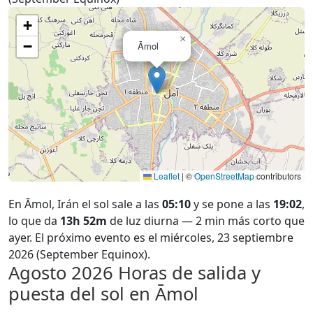
+
×
−
Āmol
Leaflet
|
©
OpenStreetMap
contributors
En Āmol, Irán el sol sale a las
05:10
y se pone a las
19:02
,
lo que da
13h 52m
de luz diurna — 2 min más corto que
ayer. El próximo evento es el miércoles, 23 septiembre
2026 (September Equinox).
Agosto 2026
Horas de salida y
puesta del sol en Āmol