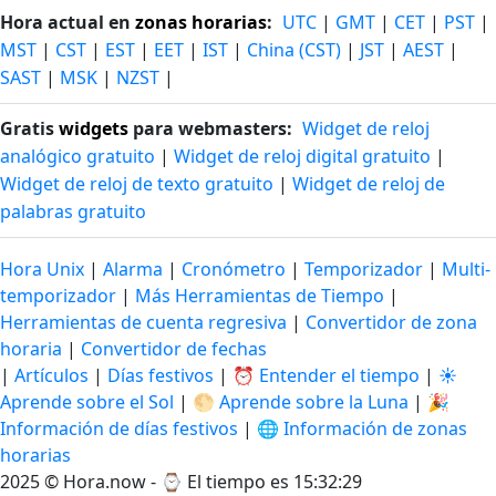
Hora actual en
zonas horarias
:
UTC
|
GMT
|
CET
|
PST
|
MST
|
CST
|
EST
|
EET
|
IST
|
China (CST)
|
JST
|
AEST
|
SAST
|
MSK
|
NZST
|
Gratis
widgets
para webmasters:
Widget de reloj
analógico gratuito
|
Widget de reloj digital gratuito
|
Widget de reloj de texto gratuito
|
Widget de reloj de
palabras gratuito
Hora Unix
|
Alarma
|
Cronómetro
|
Temporizador
|
Multi-
temporizador
|
Más Herramientas de Tiempo
|
Herramientas de cuenta regresiva
|
Convertidor de zona
horaria
|
Convertidor de fechas
|
Artículos
|
Días festivos
|
⏰ Entender el tiempo
|
☀️
Aprende sobre el Sol
|
🌕 Aprende sobre la Luna
|
🎉
Información de días festivos
|
🌐 Información de zonas
horarias
2025 © Hora.now - ⌚
El tiempo es 15:32:30