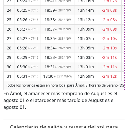
23
05:24
18:41
13h 16m
-2m 07s
75° E
285° NW
↑
↑
24
05:25
18:39
13h 14m
-2m 08s
76° E
284° NW
↑
↑
25
05:26
18:38
13h 12m
-2m 08s
76° E
284° NW
↑
↑
26
05:27
18:37
13h 09m
-2m 09s
76° E
283° NW
↑
↑
27
05:27
18:35
13h 07m
-2m 10s
77° E
283° NW
↑
↑
28
05:28
18:34
13h 05m
-2m 10s
77° E
282° NW
↑
↑
29
05:29
18:33
13h 03m
-2m 11s
78° E
282° NW
↑
↑
30
05:30
18:31
13h 01m
-2m 11s
78° E
282° NW
↑
↑
31
05:31
18:30
12h 59m
-2m 12s
79° E
281° WNW
↑
↑
Todos los horarios están en hora local para Āmol. El horario de verano (DST
En Āmol, el amanecer más temprano de August es el
agosto 01 o el atardecer más tardío de August es el
agosto 01.
Calendario de salida y puesta del sol para