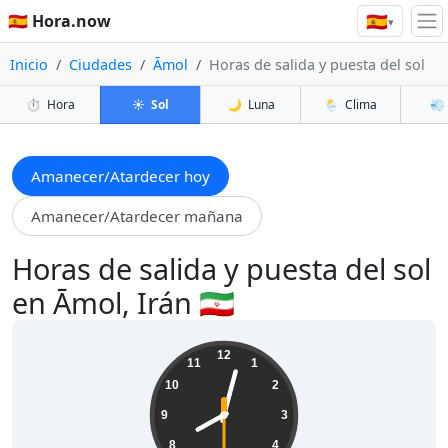
🇪🇸
🇪🇸 Hora.now
▾
Inicio
Ciudades
Āmol
Horas de salida y puesta del sol
⏱️
Hora
☀️
Sol
🌙
Luna
🌦️
Clima
💨
Amanecer/Atardecer hoy
Amanecer/Atardecer mañana
Horas de salida y puesta del sol
en Āmol, Irán 🇮🇷
20:02:31
12
11
1
10
2
9
3
8
4