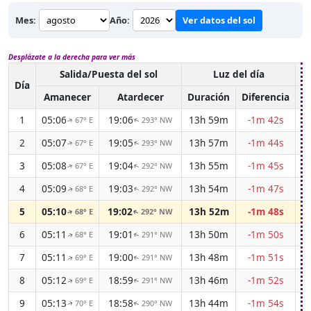
Mes:
Año:
Ver datos del sol
Desplázate a la derecha para ver más
Salida/Puesta del sol
Luz del día
C
Día
Amanecer
Atardecer
Duración
Diferencia
1
05:06
19:06
13h 59m
-1m 42s
67° E
293° NW
↑
↑
2
05:07
19:05
13h 57m
-1m 44s
67° E
293° NW
↑
↑
3
05:08
19:04
13h 55m
-1m 45s
67° E
292° NW
↑
↑
4
05:09
19:03
13h 54m
-1m 47s
68° E
292° NW
↑
↑
5
05:10
19:02
13h 52m
-1m 48s
68° E
292° NW
↑
↑
6
05:11
19:01
13h 50m
-1m 50s
68° E
291° NW
↑
↑
7
05:11
19:00
13h 48m
-1m 51s
69° E
291° NW
↑
↑
8
05:12
18:59
13h 46m
-1m 52s
69° E
291° NW
↑
↑
9
05:13
18:58
13h 44m
-1m 54s
70° E
290° NW
↑
↑