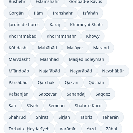
Bushehr
Eslamshahr
Gonbad-e Kāvūs
Gorgān
Ilām
Iranshahr
Isfahán
Jardín de flores
Karaj
Khomeynī Shahr
Khorramabad
Khorramshahr
Khowy
Kūhdasht
Mahābād
Maláyer
Marand
Marvdasht
Mashhad
Masjed Soleymān
Mīāndoāb
Najafābād
Naz̧arābād
Neyshābūr
Pārsābād
Qarchak
Qazvin
Qūchān
Rafsanján
Sabzevar
Sanandaj
Saqqez
Sari
Sāveh
Semnan
Shahr-e Kord
Shahrud
Shiraz
Sirjan
Tabriz
Teherán
Torbat-e Ḩeydarīyeh
Varāmīn
Yazd
Zābol