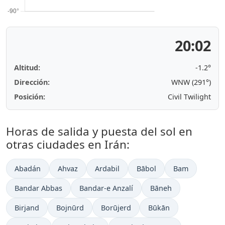
20:02
Altitud:
-1.2°
Dirección:
WNW (291°)
Posición:
Civil Twilight
Horas de salida y puesta del sol en
otras ciudades en Irán:
Abadán
Ahvaz
Ardabil
Bābol
Bam
Bandar Abbas
Bandar-e Anzalí
Bāneh
Birjand
Bojnūrd
Borūjerd
Būkān