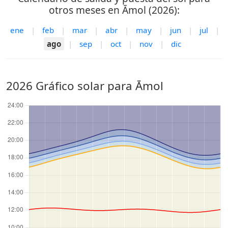
otros meses en Āmol (2026):
ene
|
feb
|
mar
|
abr
|
may
|
jun
|
jul
|
ago
|
sep
|
oct
|
nov
|
dic
2026 Gráfico solar para Āmol