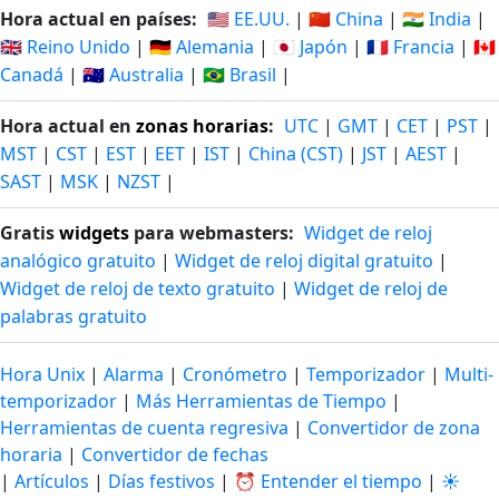
Hora actual en países:
🇺🇸 EE.UU.
|
🇨🇳 China
|
🇮🇳 India
|
🇬🇧 Reino Unido
|
🇩🇪 Alemania
|
🇯🇵 Japón
|
🇫🇷 Francia
|
🇨🇦
Canadá
|
🇦🇺 Australia
|
🇧🇷 Brasil
|
Hora actual en
zonas horarias
:
UTC
|
GMT
|
CET
|
PST
|
MST
|
CST
|
EST
|
EET
|
IST
|
China (CST)
|
JST
|
AEST
|
SAST
|
MSK
|
NZST
|
Gratis
widgets
para webmasters:
Widget de reloj
analógico gratuito
|
Widget de reloj digital gratuito
|
Widget de reloj de texto gratuito
|
Widget de reloj de
palabras gratuito
Hora Unix
|
Alarma
|
Cronómetro
|
Temporizador
|
Multi-
temporizador
|
Más Herramientas de Tiempo
|
Herramientas de cuenta regresiva
|
Convertidor de zona
horaria
|
Convertidor de fechas
|
Artículos
|
Días festivos
|
⏰ Entender el tiempo
|
☀️