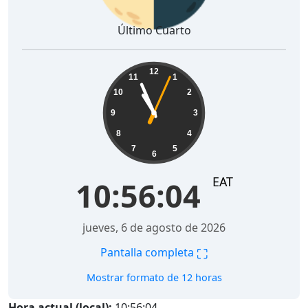
Último Cuarto
10:56:05
12
11
1
10
2
9
3
8
4
7
5
6
EAT
10:56:05
jueves, 6 de agosto de 2026
⛶
Pantalla completa
Mostrar formato de 12 horas
Hora actual (local):
10:56:05