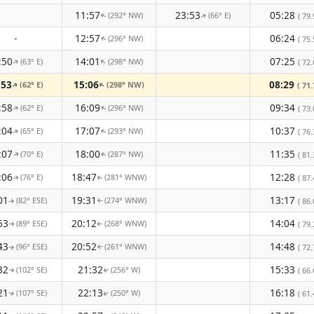
11:57
23:53
05:28
(292° NW)
(66° E)
( 79.
↑
↑
-
12:57
06:24
(296° NW)
( 75.
↑
:50
14:01
07:25
(63° E)
(298° NW)
↑
( 72.
↑
:53
15:06
08:29
(62° E)
(298° NW)
↑
↑
( 71.
:58
16:09
09:34
(62° E)
(296° NW)
↑
( 73.
↑
:04
17:07
10:37
(65° E)
(293° NW)
( 76.
↑
↑
:07
18:00
11:35
(70° E)
(287° NW)
( 81.
↑
↑
:06
18:47
12:28
(76° E)
(281° WNW)
( 87.
↑
↑
01
19:31
13:17
(82° ESE)
(274° WNW)
( 86.
↑
↑
53
20:12
14:04
(89° ESE)
(268° WNW)
( 79.
↑
↑
43
20:52
14:48
(96° ESE)
(261° WNW)
( 72.
↑
↑
32
21:32
15:33
(102° SE)
(256° W)
( 66.
↑
↑
21
22:13
16:18
(107° SE)
(250° W)
( 61.
↑
↑