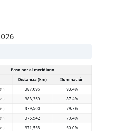
2026
Paso por el meridiano
Distancia (km)
Iluminación
387,096
93.4%
6° )
383,369
87.4%
7° )
379,500
79.7%
1° )
375,542
70.4%
5° )
371,563
60.0%
4° )