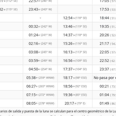
11
22:57
17:05
(112° SE)
(246° W)
( 57.
↑
↑
02
23:43
17:53
(115° SE)
(243° W)
( 53.
↑
↑
-
12:54
18:44
(118° SE)
↑
( 51.
00:32
13:46
19:35
(242° W)
(119° SE)
↑
↑
( 51.
01:24
14:37
20:26
(241° W)
(118° SE)
↑
↑
( 52.
02:16
15:26
21:17
(242° W)
(116° SE)
↑
( 54.
↑
03:08
16:13
22:05
(245° W)
(113° SE)
( 57.
↑
↑
03:59
16:56
22:52
(249° W)
(109° SE)
( 62.
↑
↑
04:50
17:37
23:37
(254° W)
(104° SE)
( 67.
↑
↑
05:38
18:17
(259° WNW)
(98° ESE)
↑
↑
06:27
18:56
00:21
(265° WNW)
(92° ESE)
( 73.
↑
↑
07:15
19:36
01:04
(272° WNW)
(85° ESE)
( 79.
↑
↑
08:05
20:17
01:49
(278° WNW)
(79° E)
( 86.
↑
↑
rios de salida y puesta de la luna se calculan para el centro geométrico de la Lu