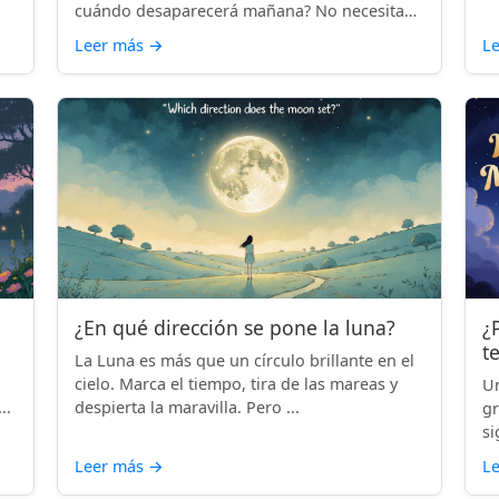
cuándo desaparecerá mañana? No necesitas
...
Leer más
→
L
¿En qué dirección se pone la luna?
¿
t
La Luna es más que un círculo brillante en el
cielo. Marca el tiempo, tira de las mareas y
Un
..
despierta la maravilla. Pero ...
gr
si
Leer más
→
L