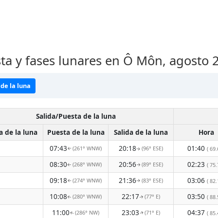
sta y fases lunares en Ô Môn, agosto 
de la luna
Salida/Puesta de la luna
a de la luna
Puesta de la luna
Salida de la luna
Hora
07:43
20:18
01:40
(261° WNW)
(96° ESE)
( 69.
↑
↑
08:30
20:56
02:23
(268° WNW)
(89° ESE)
( 75.
↑
↑
09:18
21:36
03:06
(274° WNW)
(83° ESE)
( 82.
↑
↑
10:08
22:17
03:50
(280° WNW)
(77° E)
( 88.
↑
↑
11:00
23:03
04:37
(286° NW)
(71° E)
( 85.
↑
↑