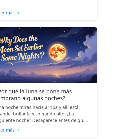
eer más
→
Por qué la luna se pone más
emprano algunas noches?
a noche miras hacia arriba y allí está:
ande, brillante y colgando alto. ¿La
guiente noche? Desaparece antes de qu...
eer más
→