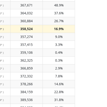
367,671
48.9%
9° )
364,032
37.6%
5° )
360,884
26.7%
6° )
358,524
16.9%
7° )
357,274
9.0%
0° )
357,415
3.3%
3° )
359,106
0.4%
3° )
362,325
0.3%
4° )
366,859
2.9%
0° )
372,332
7.8%
2° )
378,266
14.6%
7° )
384,159
22.8%
6° )
389,536
31.8%
4° )