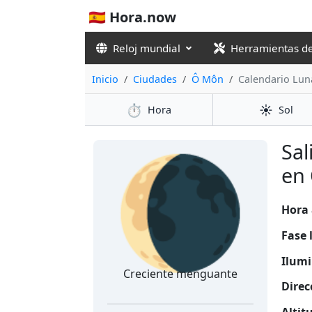
🇪🇸 Hora.now
Reloj mundial
Herramientas d
Inicio
Ciudades
Ô Môn
Calendario Lun
⏱️
☀️
Hora
Sol
🌘
Sal
en
Hora 
Fase 
Ilumi
Creciente menguante
Direc