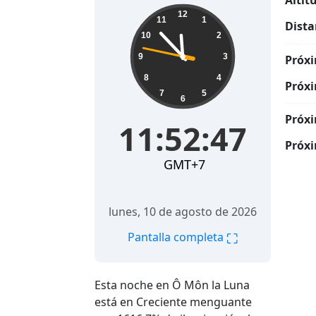
Altit
11:52:48
12
11
1
Dista
10
2
9
3
Próxi
8
4
Próxi
7
5
6
Próxi
11:52:48
Próxi
GMT+7
lunes, 10 de agosto de 2026
⛶
Pantalla completa
Esta noche en Ô Môn la Luna
está en Creciente menguante