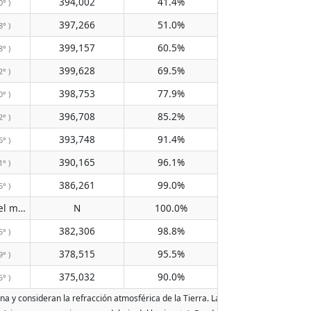
394,002
41.4%
0° )
397,266
51.0%
8° )
399,157
60.5%
8° )
399,628
69.5%
2° )
398,753
77.9%
0° )
396,708
85.2%
2° )
393,748
91.4%
6° )
390,165
96.1%
1° )
386,261
99.0%
5° )
No pasa por el meridiano
N
100.0%
( N )
382,306
98.8%
5° )
378,515
95.5%
9° )
375,032
90.0%
5° )
na y consideran la refracción atmosférica de la Tierra. Las fechas se basan en el 