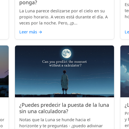
ponga?
Es
te
La Luna parece deslizarse por el cielo en su
ho
propio horario. A veces está durante el día. A
veces por la noche. Pero, ¿p...
Leer más
→
L
¿Puedes predecir la puesta de la luna
¿
sin una calculadora?
Pr
y 
por
Notas que la Luna se hunde hacia el
en
lo
horizonte y te preguntas - ¿puedo adivinar