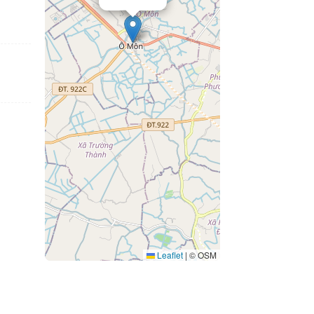
Leaflet
|
© OSM