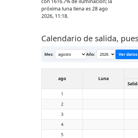
con 1616.7% de iluminación; la
próxima luna llena es 28 ago
2026, 11:18.
Calendario de salida, pue
Mes:
Año:
Ver datos 
ago
Luna
Salid
1
2
3
4
5