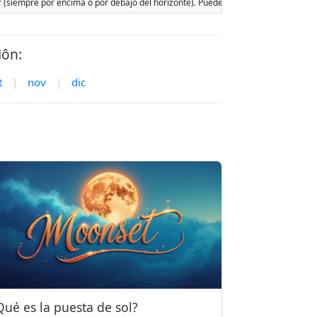
ar (siempre por encima o por debajo del horizonte). Pueden ocurrir dos salidas o p
Môn:
t
|
nov
|
dic
Qué es la puesta de sol?