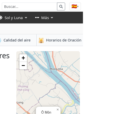
🇪🇸
▾
Sol y Luna
Más

🕌
Calidad del aire
Horarios de Oración
res
+
−
×
Ô Môn