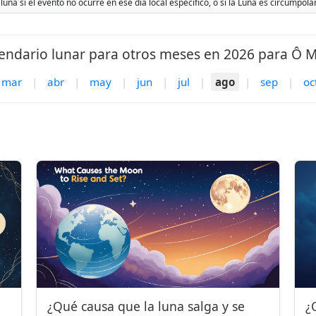
 luna si el evento no ocurre en ese día local específico, o si la Luna es circumpol
endario lunar para otros meses en 2026 para Ô 
mar
|
abr
|
may
|
jun
|
jul
|
ago
|
sep
|
oc
¿Qué causa que la luna salga y se
¿