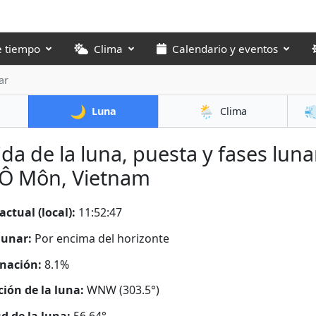
e tiempo
Clima
Calendario y eventos
ar
🌙
🌦️

Luna
Clima
ida de la luna, puesta y fases luna
 Ô Môn, Vietnam
actual (local):
11:52:48
lunar:
Por encima del horizonte
nación:
8.1%
ción de la luna:
WNW (303.5°)