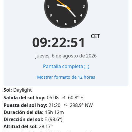
9
3
8
4
7
5
6
CET
09:22:53
jueves, 6 de agosto de 2026
⛶
Pantalla completa
Mostrar formato de 12 horas
Sol:
Daylight
↑
Salida del sol hoy:
06:08
60.8° E
↑
Puesta del sol hoy:
21:20
298.9° NW
Duración del día:
15h 12m
Dirección del sol:
E (98.6°)
Altitud del sol:
28.17°