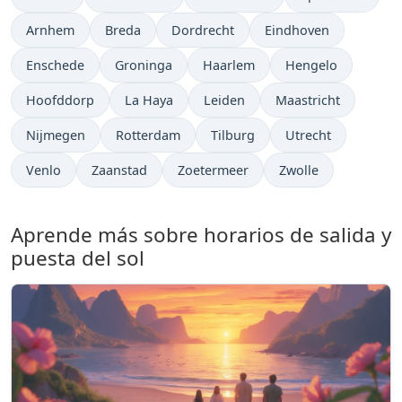
Arnhem
Breda
Dordrecht
Eindhoven
Enschede
Groninga
Haarlem
Hengelo
Hoofddorp
La Haya
Leiden
Maastricht
Nijmegen
Rotterdam
Tilburg
Utrecht
Venlo
Zaanstad
Zoetermeer
Zwolle
Aprende más sobre horarios de salida y
puesta del sol