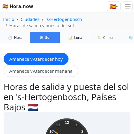
🇪🇸
🇪🇸 Hora.now
▾
Inicio
Ciudades
's-Hertogenbosch
Horas de salida y puesta del sol
⏱️
Hora
☀️
Sol
🌙
Luna
🌦️
Clima
💨
Amanecer/Atardecer hoy
Amanecer/Atardecer mañana
Horas de salida y puesta del sol
en 's-Hertogenbosch, Países
Bajos 🇳🇱
09:22:53
12
11
1
10
2