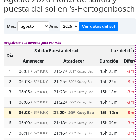
puesta del sol en 's-Hertogenbosch
Mes:
Año:
Ver datos del sol
Desplázate a la derecha para ver más
Salida/Puesta del sol
Luz del día
Día
Amanecer
Atardecer
Duración
Diferen
1
06:01
21:27
15h 25m
-3m 0
59° K.K.Ç
301° Kuzey Batı
↑
↑
2
06:03
21:25
15h 22m
-3m 1
59° K.K.Ç
300° Kuzey Batı
↑
↑
3
06:05
21:23
15h 18m
-3m 1
60° K.K.Ç
300° Kuzey Batı
↑
↑
4
06:06
21:22
15h 15m
-3m 1
60° K.K.Ç
299° Kuzey Batı
↑
↑
5
06:08
21:20
15h 12m
-3m 1
61° K.K.Ç
299° Kuzey Batı
↑
↑
6
06:09
21:18
15h 09m
-3m 2
61° K.K.Ç
298° Kuzey Batı
↑
↑
7
06:11
21:16
15h 05m
-3m 2
62° K.K.Ç
298° Kuzey Batı
↑
↑