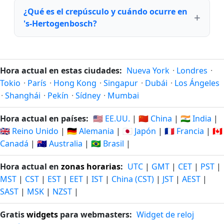
¿Qué es el crepúsculo y cuándo ocurre en
's-Hertogenbosch?
Hora actual en estas ciudades:
Nueva York
·
Londres
·
Tokio
·
París
·
Hong Kong
·
Singapur
·
Dubái
·
Los Ángeles
·
Shanghái
·
Pekín
·
Sídney
·
Mumbai
Hora actual en países:
🇺🇸 EE.UU.
|
🇨🇳 China
|
🇮🇳 India
|
🇬🇧 Reino Unido
|
🇩🇪 Alemania
|
🇯🇵 Japón
|
🇫🇷 Francia
|
🇨🇦
Canadá
|
🇦🇺 Australia
|
🇧🇷 Brasil
|
Hora actual en
zonas horarias
:
UTC
|
GMT
|
CET
|
PST
|
MST
|
CST
|
EST
|
EET
|
IST
|
China (CST)
|
JST
|
AEST
|
SAST
|
MSK
|
NZST
|
Gratis
widgets
para webmasters:
Widget de reloj