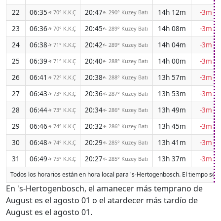
22
06:35
20:47
14h 12m
-3m 4
70° K.K.Ç
290° Kuzey Batı
↑
↑
23
06:36
20:45
14h 08m
-3m 4
70° K.K.Ç
289° Kuzey Batı
↑
↑
24
06:38
20:42
14h 04m
-3m 4
71° K.K.Ç
289° Kuzey Batı
↑
↑
25
06:39
20:40
14h 00m
-3m 4
71° K.K.Ç
288° Kuzey Batı
↑
↑
26
06:41
20:38
13h 57m
-3m 4
72° K.K.Ç
288° Kuzey Batı
↑
↑
27
06:43
20:36
13h 53m
-3m 4
73° K.K.Ç
287° Kuzey Batı
↑
↑
28
06:44
20:34
13h 49m
-3m 4
73° K.K.Ç
286° Kuzey Batı
↑
↑
29
06:46
20:32
13h 45m
-3m 4
74° K.K.Ç
286° Kuzey Batı
↑
↑
30
06:48
20:29
13h 41m
-3m 4
74° K.K.Ç
285° Kuzey Batı
↑
↑
31
06:49
20:27
13h 37m
-3m 4
75° K.K.Ç
285° Kuzey Batı
↑
↑
Todos los horarios están en hora local para 's-Hertogenbosch. El tiempo se 
En 's-Hertogenbosch, el amanecer más temprano de
August es el agosto 01 o el atardecer más tardío de
August es el agosto 01.