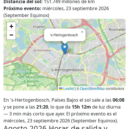
Distancia del sol:
151.749 millones de km
Próximo evento:
miércoles, 23 septiembre 2026
(September Equinox)
+
×
−
's-Hertogenbosch
Leaflet
|
©
OpenStreetMap
contributors
En 's-Hertogenbosch, Países Bajos el sol sale a las
06:08
y se pone a las
21:20
, lo que da
15h 12m
de luz diurna
— 3 min más corto que ayer. El próximo evento es el
miércoles, 23 septiembre 2026 (September Equinox).
Agosto 2026
Horas de salida y